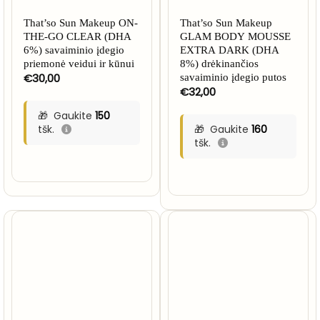
That’so Sun Makeup ON-
That’so Sun Makeup
THE-GO CLEAR (DHA
GLAM BODY MOUSSE
6%) savaiminio įdegio
EXTRA DARK (DHA
priemonė veidui ir kūnui
8%) drėkinančios
€
30,00
savaiminio įdegio putos
€
32,00
Gaukite
150
tšk.
Gaukite
160
tšk.