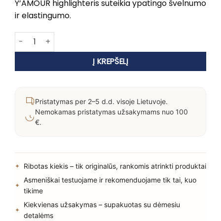
Y’AMOUR highlighteris suteikia ypatingo švelnumo
ir elastingumo.
produkto kiekis: Y'AMOUR švytėjimo suteikianti priemonė (hi
Į KREPŠELĮ
Pristatymas per 2–5 d.d. visoje Lietuvoje.
Nemokamas pristatymas užsakymams nuo 100
€.
Ribotas kiekis – tik originalūs, rankomis atrinkti produktai
Asmeniškai testuojame ir rekomenduojame tik tai, kuo
tikime
Kiekvienas užsakymas – supakuotas su dėmesiu
detalėms