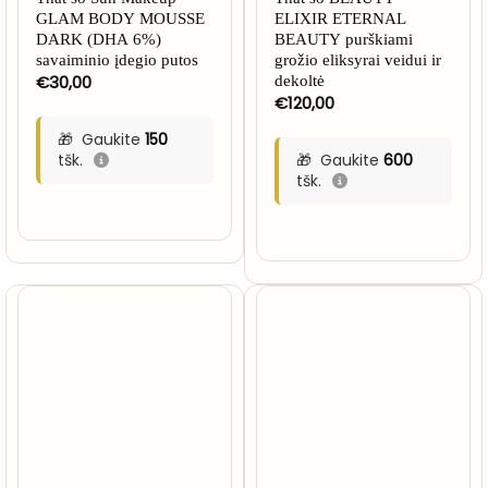
GLAM BODY MOUSSE
ELIXIR ETERNAL
DARK (DHA 6%)
BEAUTY purškiami
savaiminio įdegio putos
grožio eliksyrai veidui ir
€
30,00
dekoltė
€
120,00
Gaukite
150
tšk.
Gaukite
600
tšk.