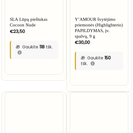
SLA Lūpų pieštukas
Y’AMOUR švytėjimo
Cocoon Nude
priemonės (Highlighterio)
€
23,50
PAPILDYMAS, įv.
spalvų, 9 g
€
30,00
Gaukite
118
tšk.
Gaukite
150
tšk.