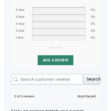
5 star
0%
4 star
0%
3 star
0%
2 star
0%
1 star
0%
ADD A REVIEW
Search
0 of 0 reviews