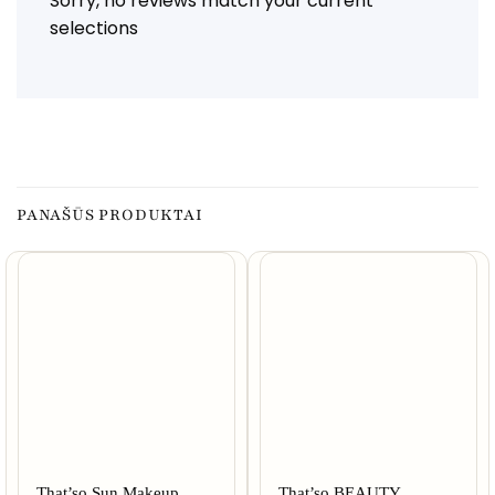
Sorry, no reviews match your current
selections
PANAŠŪS PRODUKTAI
That’so Sun Makeup
That’so BEAUTY