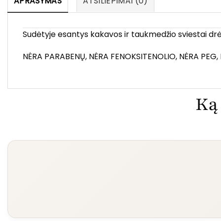
APRAŠYMAS
ATSILIEPIMAI (0)
Sudėtyje esantys kakavos ir taukmedžio sviestai drė
NĖRA PARABENŲ, NĖRA FENOKSITENOLIO, NĖRA PEG
Ką 