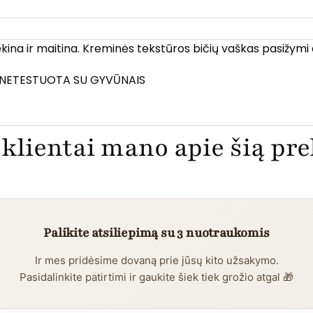
kina ir maitina. Kreminės tekstūros bičių vaškas pasižymi
, NETESTUOTA SU GYVŪNAIS
klientai mano apie šią pr
Palikite atsiliepimą su 3 nuotraukomis
Ir mes pridėsime dovaną prie jūsų kito užsakymo.
Pasidalinkite patirtimi ir gaukite šiek tiek grožio atgal 🎁