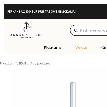
Skip
to
PERKANT UŽ 100 EUR PRISTATOME NEMOKAMAI
content
Products
search
Plaukams
Veidui
Kūn
Pradžia
/
VEIDUI
/
Akių pieštukai