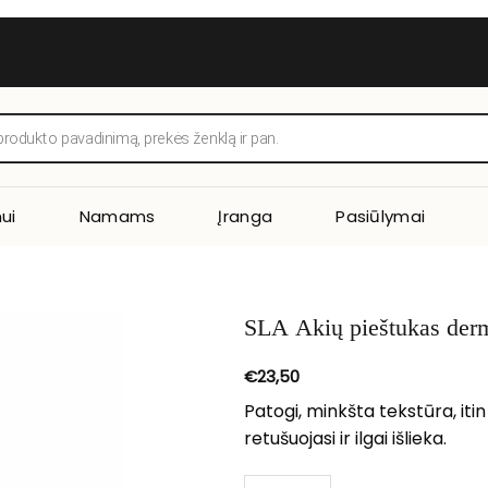
ui
Namams
Įranga
Pasiūlymai
SLA Akių pieštukas der
€
23,50
Patogi, minkšta tekstūra, it
retušuojasi ir ilgai išlieka.
produkto kiekis: SLA Akių pieš