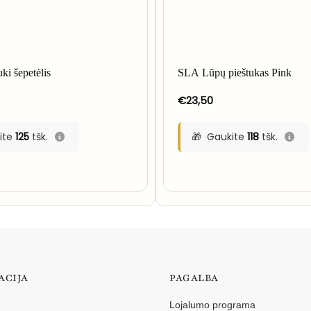
ki šepetėlis
SLA Lūpų pieštukas Pink
€
23,50
ite
125
tšk.
Gaukite
118
tšk.
ACIJA
PAGALBA
Lojalumo programa