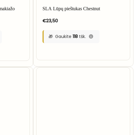
akiažo
SLA Lūpų pieštukas Chestnut
€
23,50
Gaukite
118
tšk.