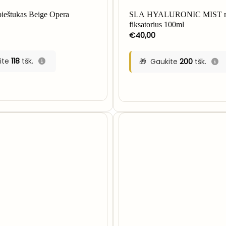
ieštukas Beige Opera
SLA HYALURONIC MIST m
fiksatorius 100ml
€
40,00
ite
118
tšk.
Gaukite
200
tšk.