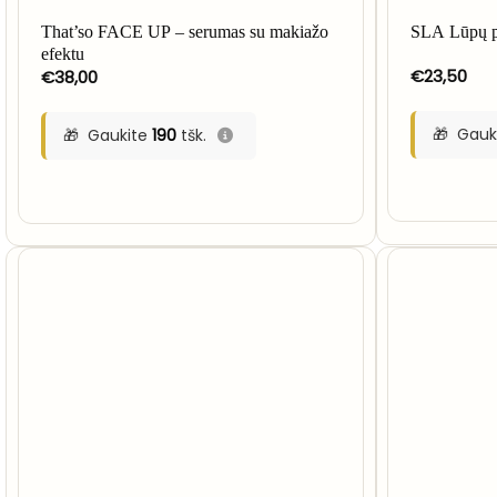
That’so FACE UP – serumas su makiažo
SLA Lūpų p
efektu
€
23,50
€
38,00
Gauk
Gaukite
190
tšk.