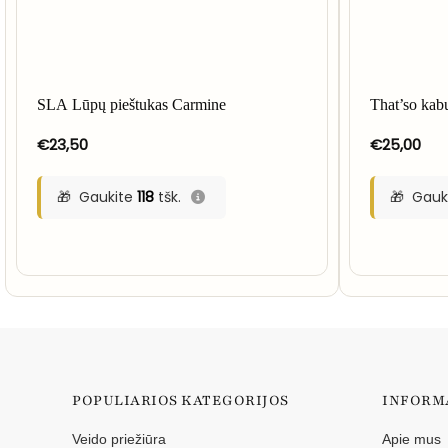
SLA Lūpų pieštukas Carmine
That’so kabu
€
23,50
€
25,00
Gaukite
118
tšk.
Gauk
POPULIARIOS KATEGORIJOS
INFORM
Veido priežiūra
Apie mus