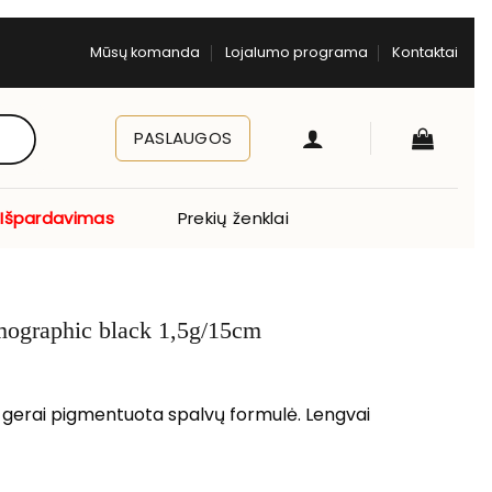
Mūsų komanda
Lojalumo programa
Kontaktai
PASLAUGOS
Išpardavimas
Prekių ženklai
mographic black 1,5g/15cm
in gerai pigmentuota spalvų formulė. Lengvai
tukas dermographic black 1,5g/15cm