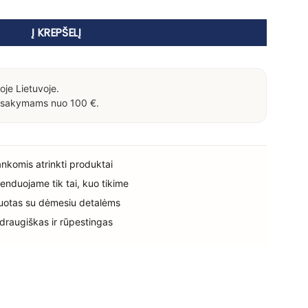
Į KREPŠELĮ
oje Lietuvoje.
sakymams nuo 100 €.
rankomis atrinkti produktai
enduojame tik tai, kuo tikime
uotas su dėmesiu detalėms
 draugiškas ir rūpestingas