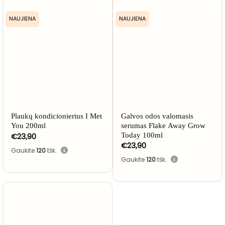
NAUJIENA
NAUJIENA
Plaukų kondicionierius I Met
Galvos odos valomasis
You 200ml
serumas Flake Away Grow
€
23,90
Today 100ml
€
23,90
Gaukite
120
tšk.
Gaukite
120
tšk.