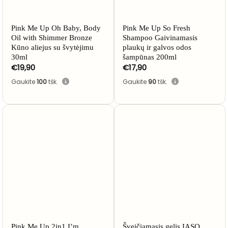
Pink Me Up Oh Baby, Body
Pink Me Up So Fresh
Oil with Shimmer Bronze
Shampoo Gaivinamasis
Kūno aliejus su švytėjimu
plaukų ir galvos odos
30ml
šampūnas 200ml
€
19,90
€
17,90
Gaukite
100
tšk.
Gaukite
90
tšk.
Pink Me Up 2in1 I’m
Šveičiamasis gelis IASO