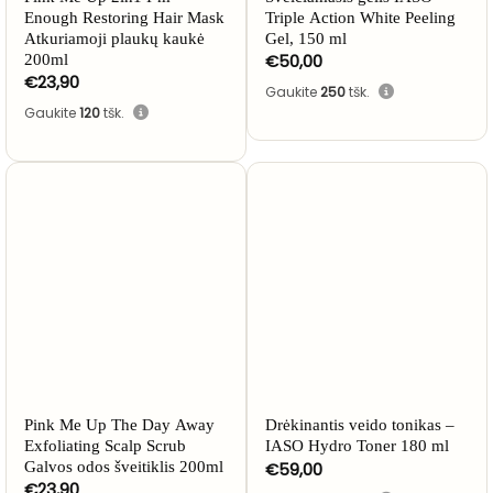
Enough Restoring Hair Mask
Triple Action White Peeling
Atkuriamoji plaukų kaukė
Gel, 150 ml
€
50,00
200ml
€
23,90
Gaukite
250
tšk.
Gaukite
120
tšk.
Pink Me Up The Day Away
Drėkinantis veido tonikas –
Exfoliating Scalp Scrub
IASO Hydro Toner 180 ml
Galvos odos šveitiklis 200ml
€
59,00
€
23,90