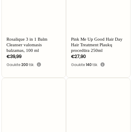
Rosalique 3 in 1 Balm
Pink Me Up Good Hair Day
Cleanser valomasis
Hair Treatment Plaukų
balzamas, 100 ml
procedūra 250ml
€
39,99
€
27,90
Gaukite
200
tšk.
Gaukite
140
tšk.