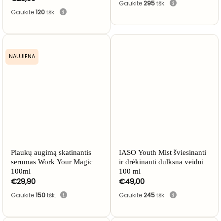
Gaukite
295
tšk.
Gaukite
120
tšk.
NAUJIENA
Plaukų augimą skatinantis
IASO Youth Mist šviesinanti
serumas Work Your Magic
ir drėkinanti dulksna veidui
100ml
100 ml
€
29,90
€
49,00
Gaukite
150
tšk.
Gaukite
245
tšk.