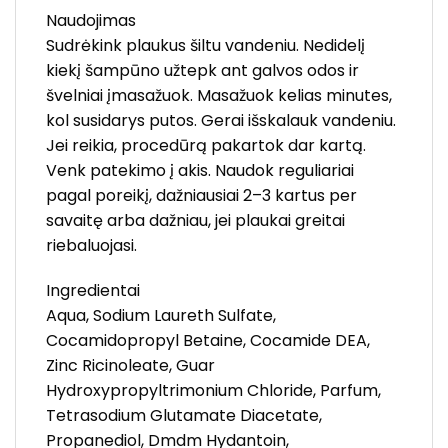
Naudojimas
Sudrėkink plaukus šiltu vandeniu. Nedidelį
kiekį šampūno užtepk ant galvos odos ir
švelniai įmasažuok. Masažuok kelias minutes,
kol susidarys putos. Gerai išskalauk vandeniu.
Jei reikia, procedūrą pakartok dar kartą.
Venk patekimo į akis. Naudok reguliariai
pagal poreikį, dažniausiai 2–3 kartus per
savaitę arba dažniau, jei plaukai greitai
riebaluojasi.
Ingredientai
Aqua, Sodium Laureth Sulfate,
Cocamidopropyl Betaine, Cocamide DEA,
Zinc Ricinoleate, Guar
Hydroxypropyltrimonium Chloride, Parfum,
Tetrasodium Glutamate Diacetate,
Propanediol, Dmdm Hydantoin,