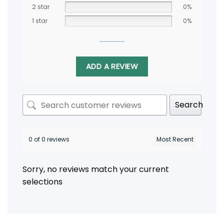
2 star
0%
1 star
0%
ADD A REVIEW
Search
0 of 0 reviews
Sorry, no reviews match your current
selections