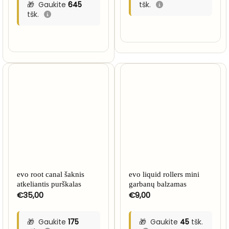
Gaukite
645
tšk.
tšk.
evo root canal šaknis
evo liquid rollers mini
atkeliantis purškalas
garbanų balzamas
€
35,00
€
9,00
Gaukite
175
Gaukite
45
tšk.