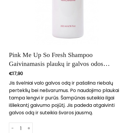
Pink Me Up So Fresh Shampoo
Gaivinamasis plaukų ir galvos odos
šampūnas 200ml
€
17,90
Jis švelniai valo galvos odą ir pašalina riebalų
perteklių bei nešvarumus. Po naudojimo plaukai
tampa lengvi ir purūs. Šampūnas suteikia ilgai
išliekantį gaivumo pojūtį. Jis padeda atgaivinti
galvos odą ir suteikia švaros jausmą.
produkto kiekis: Pink Me Up So Fresh Shampoo Gaivinama