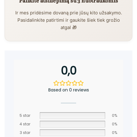
Palikite atsiliepimą su 3 nuotraukomis
Ir mes pridėsime dovaną prie jūsų kito užsakymo.
Pasidalinkite patirtimi ir gaukite šiek tiek grožio
atgal 🎁
0,0
Based on 0 reviews
5 star
0%
4 star
0%
3 star
0%