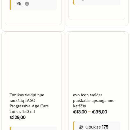
tšk.
Tonikas veidui nuo
evo icon welder
raukšlių IASO
purškalas-apsauga nuo
Progressive Age Care
karščio
Price
€
13,00
–
€
35,00
Toner, 180 ml
range:
€
129,00
€13,00
through
Gaukite
175
€35,00