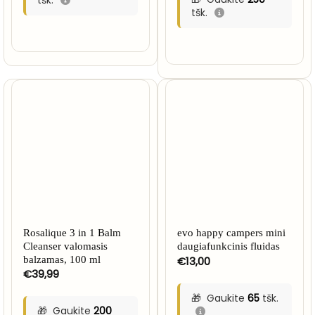
tšk.
Rosalique 3 in 1 Balm
evo happy campers mini
Cleanser valomasis
daugiafunkcinis fluidas
balzamas, 100 ml
€
13,00
€
39,99
Gaukite
65
tšk.
Gaukite
200