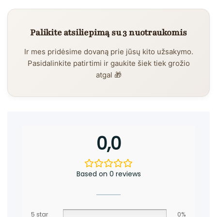
Palikite atsiliepimą su 3 nuotraukomis
Ir mes pridėsime dovaną prie jūsų kito užsakymo.
Pasidalinkite patirtimi ir gaukite šiek tiek grožio
atgal 🎁
0,0
Based on 0 reviews
5 star
0%