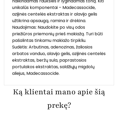
naikindamas raukšles ir lygindamas toną. Kiti
unikalūs komponentai – Madecassocide,
azijinės centelės ekstraktas ir alavijo gelis
užtikrina apsaugą, ramina ir drėkina.
Naudojimas: Naudokite po visų odos
priežiūros priemonių prieš makiažą. Turi būti
pašalintas tinkamu makiažo tirpikliu.
Sudėtis: Arbutinas, adenozinas, žaliosios
arbatos vanduo, alavijo gelis, azijinės centelės
ekstraktas, beržų sula, paprastosios
portulakos ekstraktas, saldžiųjų migdolų
aliejus, Madecassocide.
Ką klientai mano apie šią
prekę?