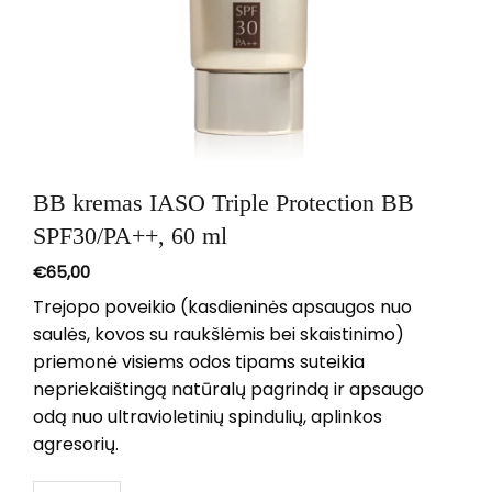
BB kremas IASO Triple Protection BB
SPF30/PA++, 60 ml
€
65,00
Trejopo poveikio (kasdieninės apsaugos nuo
saulės, kovos su raukšlėmis bei skaistinimo)
priemonė visiems odos tipams suteikia
nepriekaištingą natūralų pagrindą ir apsaugo
odą nuo ultravioletinių spindulių, aplinkos
agresorių.
produkto kiekis: BB kremas IASO Triple Protection BB SPF3