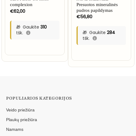
complexion
Presuotos mineralinės
€
62,00
pudros papildymas
€
56,80
Gaukite
310
Gaukite
284
tšk.
tšk.
POPULIARIOS KATEGORIJOS
Veido priežiūra
Plaukų priežiūra
Namams