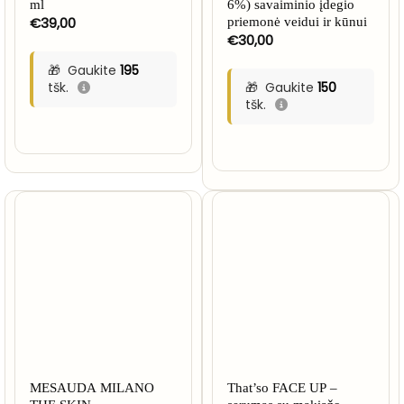
ml
6%) savaiminio įdegio
€
39,00
priemonė veidui ir kūnui
€
30,00
Gaukite
195
tšk.
Gaukite
150
tšk.
MESAUDA MILANO
That’so FACE UP –