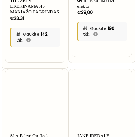
THE SKIN –
serumas su makiažo
DRĖKINAMASIS
efektu
€
38,00
MAKIAŽO PAGRINDAS
€
28,31
Gaukite
190
Gaukite
142
tšk.
tšk.
SLA Paletė On fleek
JANE IREDALE