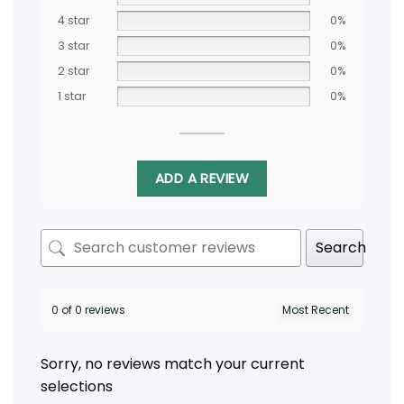
4 star
0%
3 star
0%
2 star
0%
1 star
0%
ADD A REVIEW
Search
0 of 0 reviews
Sorry, no reviews match your current
selections