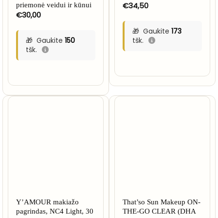
€
34,50
priemonė veidui ir kūnui
€
30,00
Gaukite
173
Gaukite
150
tšk.
tšk.
Y’AMOUR makiažo
That’so Sun Makeup ON-
pagrindas, NC4 Light, 30
THE-GO CLEAR (DHA