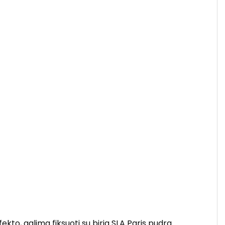
ekto, galima fiksuoti su biria SLA Paris pudra.