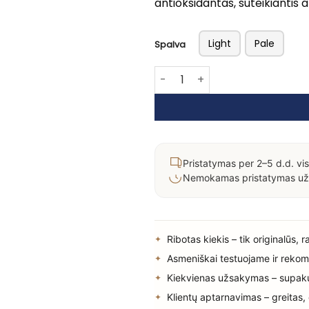
antioksidantas, suteikiantis
Light
Pale
Spalva
produkto kiekis: BB GLOW krema
Pristatymas per 2–5 d.d. vis
Nemokamas pristatymas už
Ribotas kiekis – tik originalūs, 
Asmeniškai testuojame ir rekom
Kiekvienas užsakymas – supak
Klientų aptarnavimas – greitas,