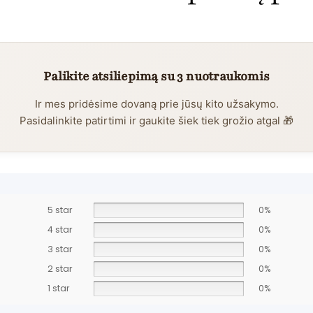
Palikite atsiliepimą su 3 nuotraukomis
Ir mes pridėsime dovaną prie jūsų kito užsakymo.
Pasidalinkite patirtimi ir gaukite šiek tiek grožio atgal 🎁
5 star
0%
4 star
0%
3 star
0%
2 star
0%
1 star
0%