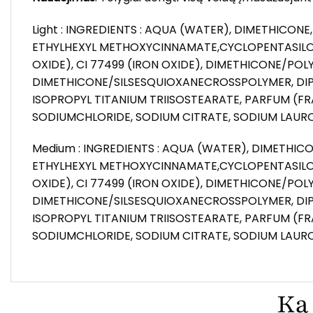
Light : INGREDIENTS : AQUA (WATER), DIMETHICON
ETHYLHEXYL METHOXYCINNAMATE,CYCLOPENTASILOXAN
OXIDE), CI 77499 (IRON OXIDE), DIMETHICONE/PO
DIMETHICONE/SILSESQUIOXANECROSSPOLYMER, DIP
ISOPROPYL TITANIUM TRIISOSTEARATE, PARFUM (F
SODIUMCHLORIDE, SODIUM CITRATE, SODIUM LAUR
Medium : INGREDIENTS : AQUA (WATER), DIMETHIC
ETHYLHEXYL METHOXYCINNAMATE,CYCLOPENTASILOXAN
OXIDE), CI 77499 (IRON OXIDE), DIMETHICONE/PO
DIMETHICONE/SILSESQUIOXANECROSSPOLYMER, DIP
ISOPROPYL TITANIUM TRIISOSTEARATE, PARFUM (F
SODIUMCHLORIDE, SODIUM CITRATE, SODIUM LAUR
Ką 