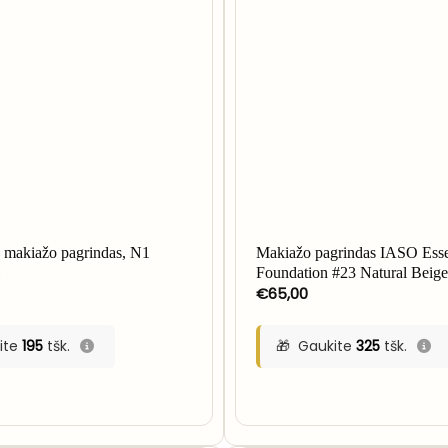
akiažo pagrindas, N1
Makiažo pagrindas IASO Esse
l
Foundation #23 Natural Beige
€
65,00
ite
195
tšk.
Gaukite
325
tšk.