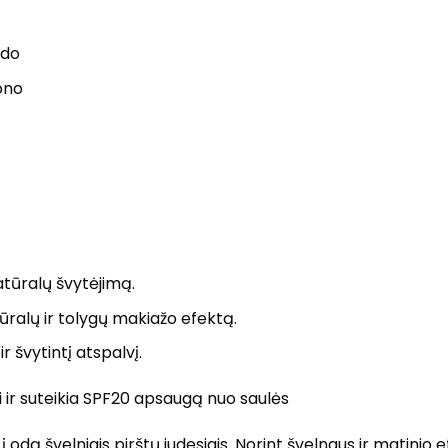
ido
tono
natūralų švytėjimą.
tūralų ir tolygų makiažo efektą.
r švytintį atspalvį.
ai ir suteikia SPF20 apsaugą nuo saulės
 odą švelniais pirštų judesiais.
Norint švelnaus ir matinio ef