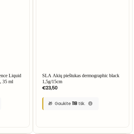
nce Liquid
SLA Akių pieštukas dermographic black
, 35 ml
1,5g/15cm
€
23,50
Gaukite
118
tšk.