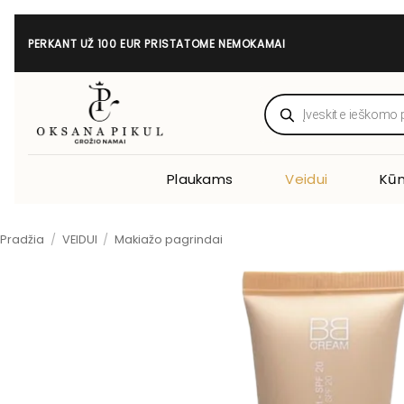
Skip
to
PERKANT UŽ 100 EUR PRISTATOME NEMOKAMAI
content
Products
search
Plaukams
Veidui
Kūn
Pradžia
/
VEIDUI
/
Makiažo pagrindai