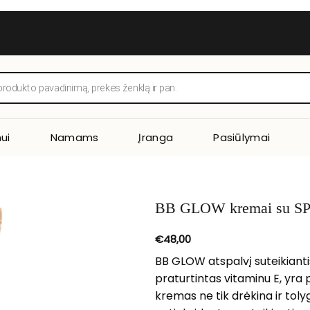
ui
Namams
Įranga
Pasiūlymai
BB GLOW kremai su S
€
48,00
BB GLOW atspalvį suteikiant
praturtintas vitaminu E, yra p
kremas ne tik drėkina ir toly