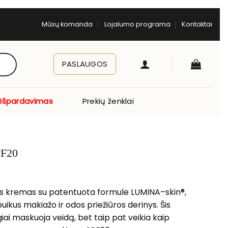
Mūsų komanda
Lojalumo programa
Kontaktai
PASLAUGOS
Išpardavimas
Prekių ženklai
PF20
is kremas su patentuota formule LUMINA–skin®,
uikus makiažo ir odos priežiūros derinys. Šis
giai maskuoja veidą, bet taip pat veikia kaip