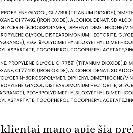
E, PROPYLENE GLYCOL, CI 77891 (TITANIUM DIOXIDE),DI
E, CI 77492 (IRON OXIDE), ALCOHOL DENAT. SD ALCOHO
LYGLYCERIN-3CROSSPOLYMER, DIPHENYL DIMETHICONE/VIN
ROPYLENE GLYCOL, DISTEARDIMONIUM HECTORITE, GLYC
RAGRANCE), PEG-9POLYDIMETHYLSILOXYETHYL DIMETHICO
OYL ASPARTATE, TOCOPHEROL, TOCOPHERYL ACETATE,ZIN
ONE, PROPYLENE GLYCOL, CI 77891 (TITANIUM DIOXIDE),
E, CI 77492 (IRON OXIDE), ALCOHOL DENAT. SD ALCOHO
LYGLYCERIN-3CROSSPOLYMER, DIPHENYL DIMETHICONE/VIN
ROPYLENE GLYCOL, DISTEARDIMONIUM HECTORITE, GLYC
RAGRANCE), PEG-9POLYDIMETHYLSILOXYETHYL DIMETHICO
OYL ASPARTATE, TOCOPHEROL, TOCOPHERYL ACETATE,ZIN
klientai mano apie šią pr