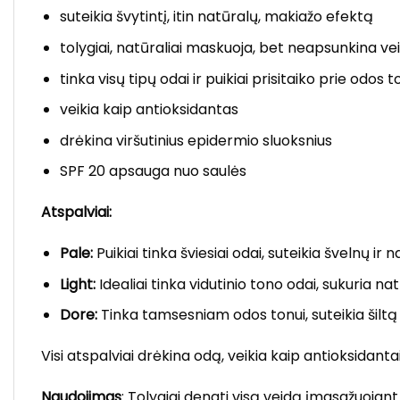
suteikia švytintį, itin natūralų,
makiažo efektą
tolygiai, natūraliai maskuoja, bet neapsunkina ve
tinka visų tipų odai ir puikiai prisitaiko prie odos 
veikia kaip antioksidantas
drėkina viršutinius epidermio sluoksnius
SPF 20 apsauga nuo saulės
Atspalviai:
Pale:
Puikiai tinka šviesiai odai, suteikia švelnų ir 
Light:
Idealiai tinka vidutinio tono odai, sukuria na
Dore:
Tinka tamsesniam odos tonui, suteikia šiltą i
Visi atspalviai drėkina odą, veikia kaip antioksidant
Naudojimas
:
Tolygiai dengti visą veidą įmasažuojant į