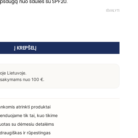
 apsaugą nuo saulės su SPF20.
IŠVALYTI
i su SPF20
Į KREPŠELĮ
oje Lietuvoje.
sakymams nuo 100 €.
rankomis atrinkti produktai
enduojame tik tai, kuo tikime
uotas su dėmesiu detalėms
 draugiškas ir rūpestingas