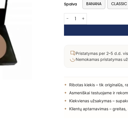
BANANA
CLASSIC
Spalva
produkto kiekis: SLA Modeliuoja
Pristatymas per 2–5 d.d. vis
Nemokamas pristatymas už
Ribotas kiekis – tik originalūs, 
Asmeniškai testuojame ir rekom
Kiekvienas užsakymas – supak
Klientų aptarnavimas – greitas,