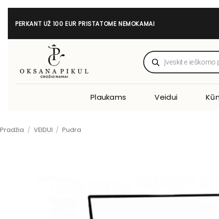
Skip
to
PERKANT UŽ 100 EUR PRISTATOME NEMOKAMAI
content
Products
search
Plaukams
Veidui
Kūn
Pradžia
/
VEIDUI
/
Pudra