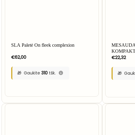
SLA Paletė On fleek complexion
MESAUDA
KOMPAKT
€
62,00
€
22,32
Gaukite
310
tšk.
Gauk