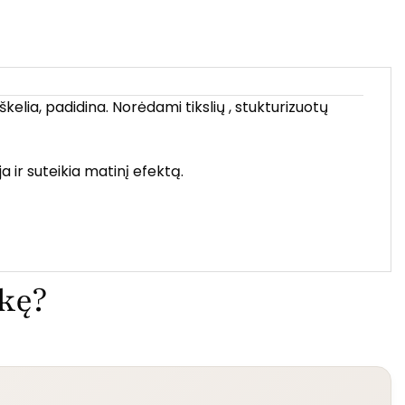
elia, padidina. Norėdami tikslių , stukturizuotų
a ir suteikia matinį efektą.
ekę?