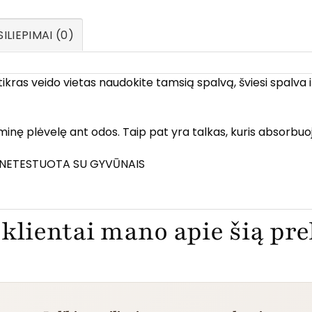
ILIEPIMAI (0)
ras veido vietas naudokite tamsią spalvą, šviesi spalva išk
ominę plėvelę ant odos. Taip pat yra talkas, kuris absorbuoj
, NETESTUOTA SU GYVŪNAIS
klientai mano apie šią pr