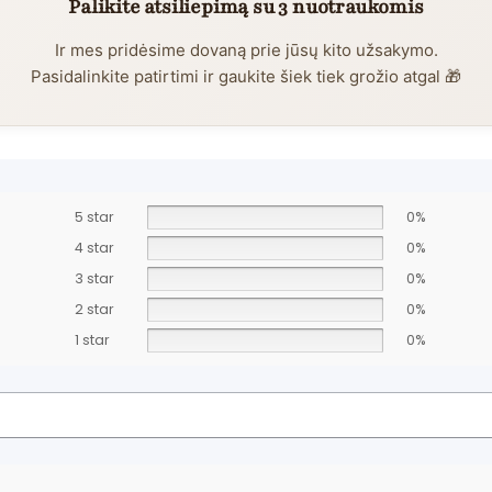
Palikite atsiliepimą su 3 nuotraukomis
Ir mes pridėsime dovaną prie jūsų kito užsakymo.
Pasidalinkite patirtimi ir gaukite šiek tiek grožio atgal 🎁
5 star
0%
4 star
0%
3 star
0%
2 star
0%
1 star
0%