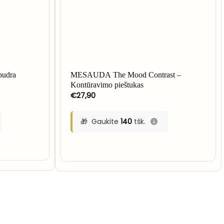
pudra
MESAUDA The Mood Contrast –
Kontūravimo pieštukas
€
27,90
Gaukite
140
tšk.