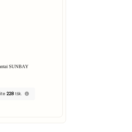
antai SUNBAY
ite
228
tšk.