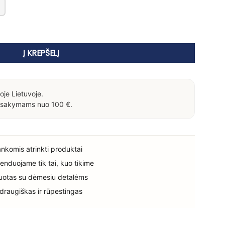
nčių pudrų paletė Mini 2x6g
Į KREPŠELĮ
oje Lietuvoje.
sakymams nuo 100 €.
rankomis atrinkti produktai
enduojame tik tai, kuo tikime
uotas su dėmesiu detalėms
 draugiškas ir rūpestingas