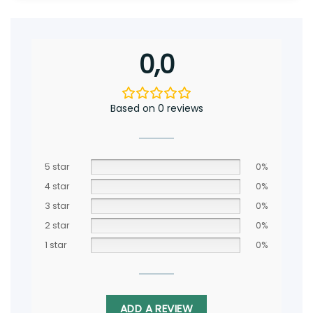
0,0
Based on 0 reviews
5 star
0%
4 star
0%
3 star
0%
2 star
0%
1 star
0%
ADD A REVIEW