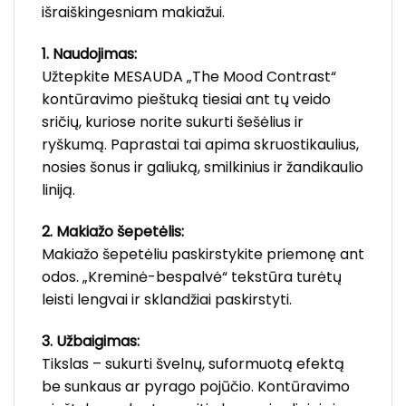
išraiškingesniam makiažui.
1. Naudojimas:
Užtepkite MESAUDA „The Mood Contrast“
kontūravimo pieštuką tiesiai ant tų veido
sričių, kuriose norite sukurti šešėlius ir
ryškumą. Paprastai tai apima skruostikaulius,
nosies šonus ir galiuką, smilkinius ir žandikaulio
liniją.
2. Makiažo šepetėlis:
Makiažo šepetėliu paskirstykite priemonę ant
odos. „Kreminė-bespalvė“ tekstūra turėtų
leisti lengvai ir sklandžiai paskirstyti.
3. Užbaigimas:
Tikslas – sukurti švelnų, suformuotą efektą
be sunkaus ar pyrago pojūčio. Kontūravimo