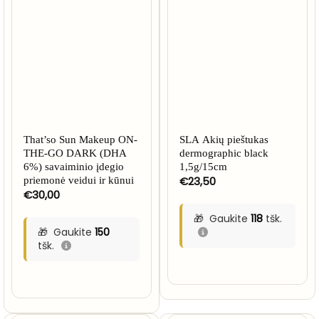
That’so Sun Makeup ON-
SLA Akių pieštukas
THE-GO DARK (DHA
dermographic black
6%) savaiminio įdegio
1,5g/15cm
€
23,50
priemonė veidui ir kūnui
€
30,00
Gaukite
118
tšk.
Gaukite
150
tšk.