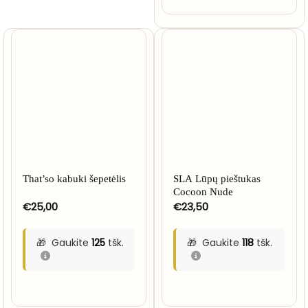
That’so kabuki šepetėlis
SLA Lūpų pieštukas
Cocoon Nude
€
25,00
€
23,50
Gaukite
125
tšk.
Gaukite
118
tšk.