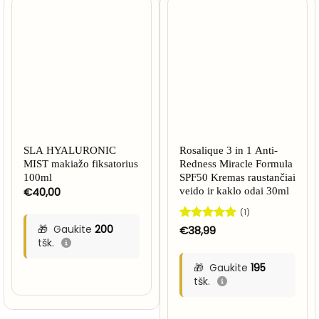
NETURIME
SLA HYALURONIC
Rosalique 3 in 1 Anti-
MIST makiažo fiksatorius
Redness Miracle Formula
100ml
SPF50 Kremas raustančiai
€
40,00
veido ir kaklo odai 30ml
(1)
Gaukite
200
Įvertinimas:
€
38,99
5
iš 5
tšk.
Gaukite
195
tšk.