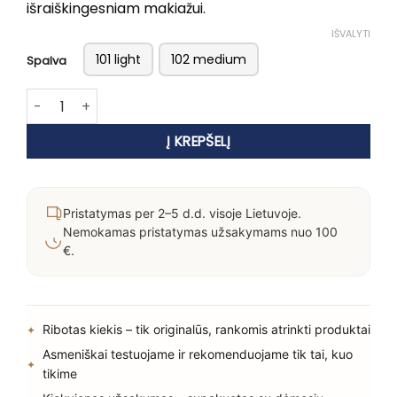
išraiškingesniam makiažui.
IŠVALYTI
101 light
102 medium
Spalva
produkto kiekis: MESAUDA The Mood Contrast – Kontūravi
Į KREPŠELĮ
Pristatymas per 2–5 d.d. visoje Lietuvoje.
Nemokamas pristatymas užsakymams nuo 100
€.
Ribotas kiekis – tik originalūs, rankomis atrinkti produktai
Asmeniškai testuojame ir rekomenduojame tik tai, kuo
tikime