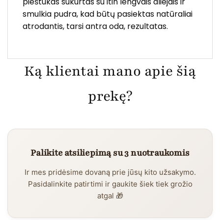
pieštukas sukurtas su itin lengvais aliejais ir
smulkia pudra, kad būtų pasiektas natūraliai
atrodantis, tarsi antra oda, rezultatas.
Ką klientai mano apie šią
prekę?
Palikite atsiliepimą su 3 nuotraukomis
Ir mes pridėsime dovaną prie jūsų kito užsakymo.
Pasidalinkite patirtimi ir gaukite šiek tiek grožio
atgal 🎁