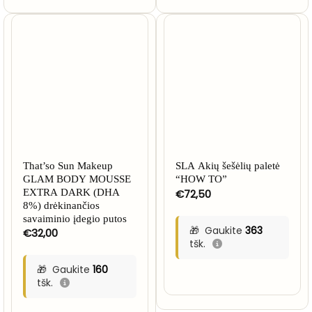
That’so Sun Makeup
SLA Akių šešėlių paletė
GLAM BODY MOUSSE
“HOW TO”
EXTRA DARK (DHA
€
72,50
8%) drėkinančios
savaiminio įdegio putos
Gaukite
363
€
32,00
tšk.
Gaukite
160
tšk.