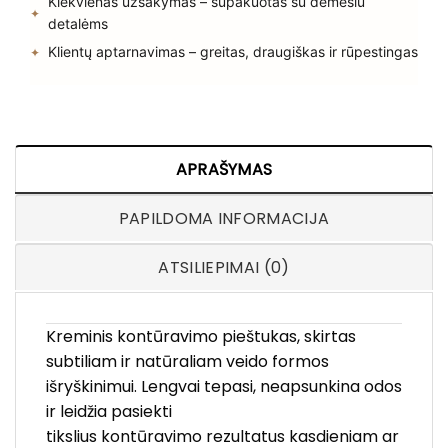
Kiekvienas užsakymas – supakuotas su dėmesiu
detalėms
Klientų aptarnavimas – greitas, draugiškas ir rūpestingas
APRAŠYMAS
PAPILDOMA INFORMACIJA
ATSILIEPIMAI (0)
Kreminis kontūravimo pieštukas, skirtas
subtiliam ir natūraliam veido formos
išryškinimui. Lengvai tepasi, neapsunkina odos
ir leidžia pasiekti
tikslius kontūravimo rezultatus kasdieniam ar