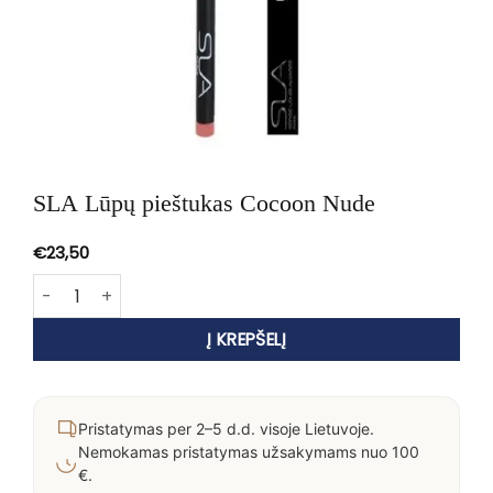
SLA Lūpų pieštukas Cocoon Nude
€
23,50
produkto kiekis: SLA Lūpų pieštukas Cocoon Nude
Į KREPŠELĮ
Pristatymas per 2–5 d.d. visoje Lietuvoje.
Nemokamas pristatymas užsakymams nuo 100
€.