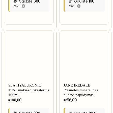
Gaukite
600
Gaukite
160
tšk.
tšk.
NETURIME
SLA HYALURONIC
JANE IREDALE
MIST makiažo fiksatorius
Presuotos mineralinės
100ml
pudros papildymas
€
40,00
€
56,80