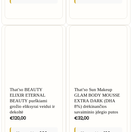
That’so BEAUTY
That’so Sun Makeup
ELIXIR ETERNAL
GLAM BODY MOUSSE
BEAUTY purškiami
EXTRA DARK (DHA
grožio eliksyrai veidui ir
8%) drėkinančios
dekoltė
savaiminio įdegio putos
€
120,00
€
32,00