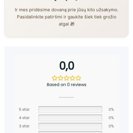
Ir mes pridėsime dovaną prie jūsų kito užsakymo.
Pasidalinkite patirtimi ir gaukite šiek tiek grožio
atgal 🎁
0,0
Based on 0 reviews
5 star
0%
4 star
0%
3 star
0%