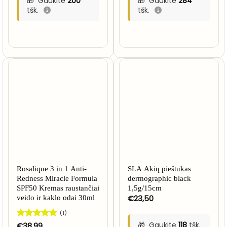
Gaukite
200
Gaukite
284
tšk.
tšk.
Rosalique 3 in 1 Anti-
SLA Akių pieštukas
Redness Miracle Formula
dermographic black
SPF50 Kremas raustančiai
1,5g/15cm
€
23,50
veido ir kaklo odai 30ml
(1)
Gaukite
118
tšk.
Įvertinimas:
€
38,99