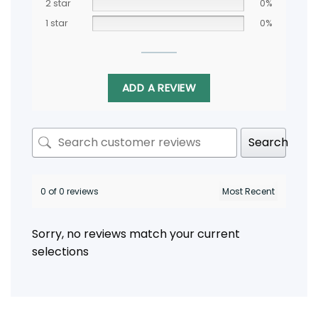
2 star
0%
1 star
0%
ADD A REVIEW
Search
0 of 0 reviews
Sorry, no reviews match your current
selections