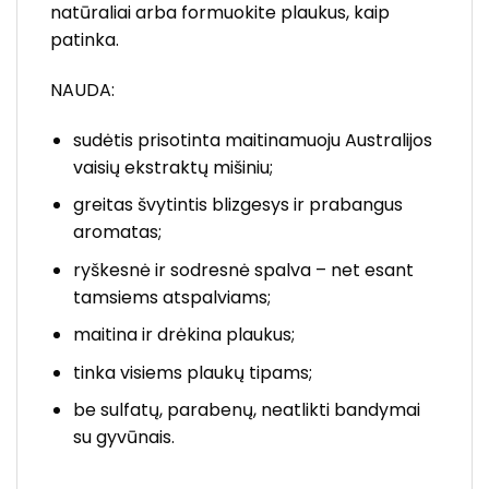
natūraliai arba formuokite plaukus, kaip
patinka.
NAUDA:
sudėtis prisotinta maitinamuoju Australijos
vaisių ekstraktų mišiniu;
greitas švytintis blizgesys ir prabangus
aromatas;
ryškesnė ir sodresnė spalva – net esant
tamsiems atspalviams;
maitina ir drėkina plaukus;
tinka visiems plaukų tipams;
be sulfatų, parabenų, neatlikti bandymai
su gyvūnais.