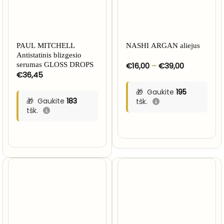
PAUL MITCHELL
NASHI ARGAN aliejus
Antistatinis blizgesio
Price
serumas GLOSS DROPS
€
16,00
–
€
39,00
range:
€
36,45
€16,00
through
Gaukite
195
€39,00
Gaukite
183
tšk.
tšk.