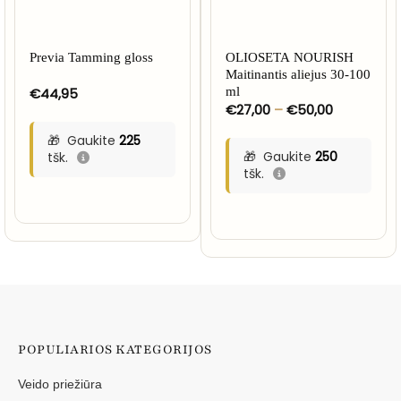
Previa Tamming gloss
OLIOSETA NOURISH
Maitinantis aliejus 30-100
€
44,95
ml
Price
€
27,00
–
€
50,00
range:
€27,00
Gaukite
225
through
Gaukite
250
tšk.
€50,00
tšk.
POPULIARIOS KATEGORIJOS
Veido priežiūra