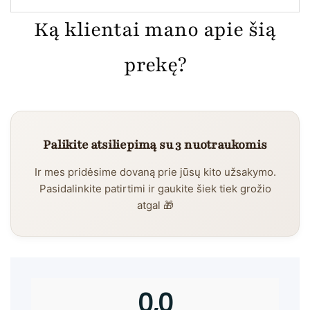
Ką klientai mano apie šią
prekę?
Palikite atsiliepimą su 3 nuotraukomis
Ir mes pridėsime dovaną prie jūsų kito užsakymo.
Pasidalinkite patirtimi ir gaukite šiek tiek grožio
atgal 🎁
0,0