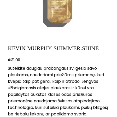
KEVIN MURPHY SHIMMER.SHINE
€
31,00
Suteikite daugiau prabangaus žvilgesio savo
plaukams, naudodami priežiūros priemonę, kuri
kvepia taip pat gerai, kaip ir atrodo. Lengvas
užbaigiamasis aliejus plaukams ir kūnui yra
papildytas aukštos klasės odos priežiūros
priemonėse naudojama šviesos atspindėjimo
technologija, kuri suteikia plaukams puikų blizgesį
be riebalų liekanų ar papildomo svorio.