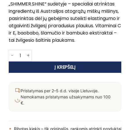
„SHIMMER.SHINE“ sudėtyje – specialiai atrinktas
ingredientų iš Australijos atogrąžų miškų mišinys,
pasirinktas dėl jų gebėjimo suteikti elastingumo ir
atgaivinti žvilgesį praradusius plaukus. Vitaminai C
ir E, baobabo, šlamučio ir bambuko ekstraktai –
tai žvilgesio šaltinis plaukams.
produkto kiekis: KEVIN MURPHY SHIMMER.SHINE
Į KREPŠELĮ
Pristatymas per 2–5 d.d. visoje Lietuvoje.
Nemokamas pristatymas užsakymams nuo 100
€.
Ribotas kiekis – tik originalūs, rankomis atrinkti produktai