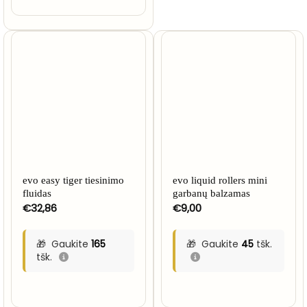
evo easy tiger tiesinimo
evo liquid rollers mini
fluidas
garbanų balzamas
€
32,86
€
9,00
Gaukite
165
Gaukite
45
tšk.
tšk.