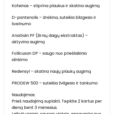
Kofeinas – stiprina plaukus ir skatina augimą
D-pantenolis – drėkina, suteikia blizgesio ir
švelnumo
AnaGain PF (žirnių daigų ekstraktas) –
aktyvina augimą
Follicusan DP – saugo nuo priešlaikinio
slinkimo
Redensyl – skatina naujų plaukų augimą
PRODEW 500 – suteikia žvilgesio ir tankumo
Naudojimas:
Prieš naudojimą suplakti. Tepkite 2 kartus per
dieną bent 3 mėnesius.
Laikyti vėsioje, sausoje vietoje, apsaugotą nuo