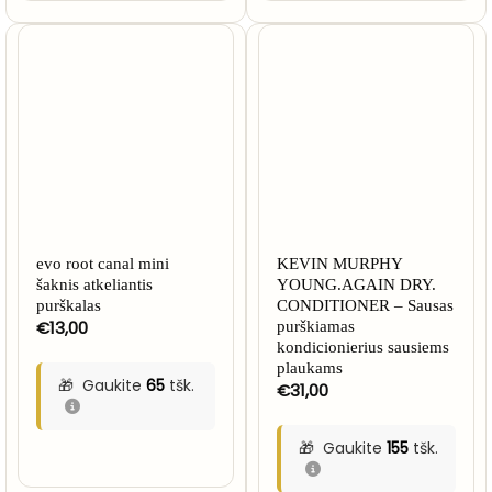
evo root canal mini
KEVIN MURPHY
šaknis atkeliantis
YOUNG.AGAIN DRY.
purškalas
CONDITIONER – Sausas
€
13,00
purškiamas
kondicionierius sausiems
plaukams
Gaukite
65
tšk.
€
31,00
Gaukite
155
tšk.