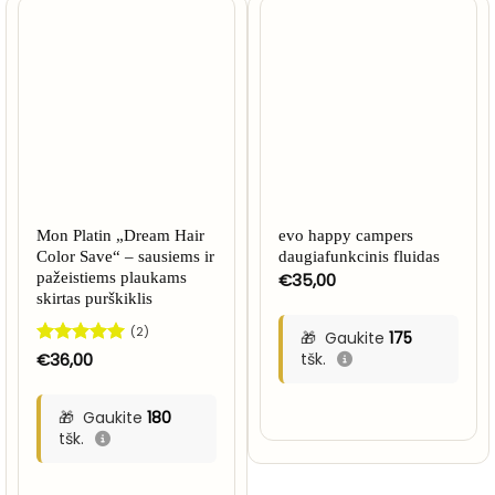
Mon Platin „Dream Hair
evo happy campers
Color Save“ – sausiems ir
daugiafunkcinis fluidas
pažeistiems plaukams
€
35,00
skirtas purškiklis
(2)
Gaukite
175
Įvertinimas:
€
36,00
tšk.
5
iš 5
Gaukite
180
tšk.