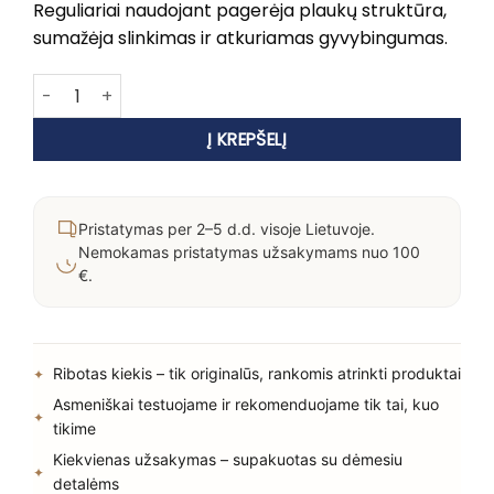
Reguliariai naudojant pagerėja plaukų struktūra,
sumažėja slinkimas ir atkuriamas gyvybingumas.
produkto kiekis: TOLURE HAIRACTIV Plaukų Serumas 100 ml
Į KREPŠELĮ
Pristatymas per 2–5 d.d. visoje Lietuvoje.
Nemokamas pristatymas užsakymams nuo 100
€.
Ribotas kiekis – tik originalūs, rankomis atrinkti produktai
Asmeniškai testuojame ir rekomenduojame tik tai, kuo
tikime
Kiekvienas užsakymas – supakuotas su dėmesiu
detalėms