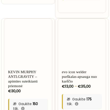
KEVIN MURPHY
evo icon welder
ANTI.GRAVITY –
purškalas-apsauga nuo
apimties suteikianti
karščio
Price
€
13,00
–
€
35,00
priemonė
range:
€
30,00
€13,00
through
Gaukite
175
€35,00
Gaukite
150
tšk.
tšk.