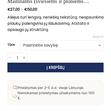
Maitinantis (šviesiems ir ploniems
plaukams) aliejus 30-100 ml
Price
€
27,00
–
€
50,00
range:
€27,00
Aliejus turi lengvą, neriebią tekstūrą, neapsunkina
through
plaukų palengvina jų iššukavimą. Atstato ir
€50,00
apsaugo jų struktūrą.
IŠVALYTI
Tūris
produkto kiekis: OLIOSETA NOURISH Lengvas Maitinantis (šv
Į KREPŠELĮ
Pristatymas per 2–5 d.d. visoje Lietuvoje.
Nemokamas pristatymas užsakymams nuo 100
€.