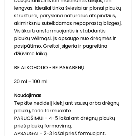
Daugiafunkcinis itin maitinantis aliejus, itin
lengvas. Idealiai tinka šviesiai ar plonai plaukų
struktūrai, paryškina natūralius atspindžius,
akimirksniu suteikdamas nepaprastą blizgesį.
Visiškai transformuojantis ir stabdantis
plaukų vėlimąsi, jis apsaugo nuo drėgmės ir
pasipūtimo. Greitai įsigeria ir pagreitina
džiūvimo laiką.
BE ALKOHOLIO • BE PARABENŲ
30 ml – 100 ml
Naudojimas
Tepkite nedidelį kiekį ant sausų arba drėgnų
plaukų, tada formuokite
PARUOŠIMUI – 4-5 lašai ant drėgnų plaukų
prieš plaukų formavimą.
APSAUGAI – 2-3 lašai prieš formuojant,