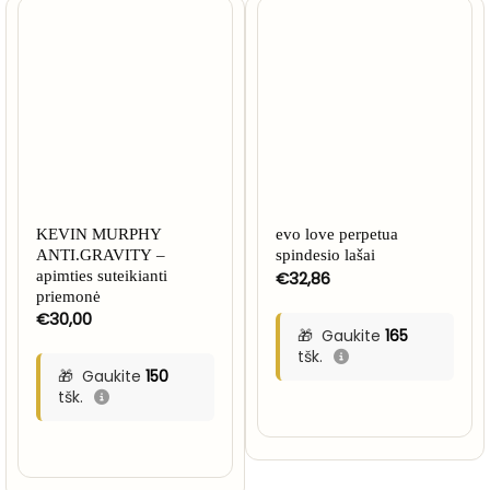
KEVIN MURPHY
evo love perpetua
ANTI.GRAVITY –
spindesio lašai
apimties suteikianti
€
32,86
priemonė
€
30,00
Gaukite
165
tšk.
Gaukite
150
tšk.