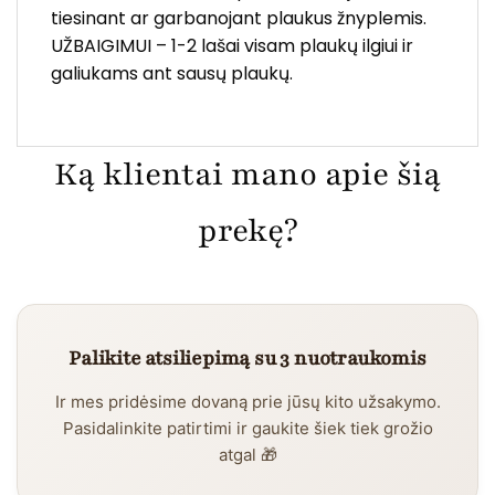
tiesinant ar garbanojant plaukus žnyplemis.
UŽBAIGIMUI – 1-2 lašai visam plaukų ilgiui ir
galiukams ant sausų plaukų.
Ką klientai mano apie šią
prekę?
Palikite atsiliepimą su 3 nuotraukomis
Ir mes pridėsime dovaną prie jūsų kito užsakymo.
Pasidalinkite patirtimi ir gaukite šiek tiek grožio
atgal 🎁