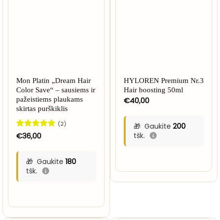
Mon Platin „Dream Hair
HYLOREN Premium Nr.3
Color Save“ – sausiems ir
Hair boosting 50ml
pažeistiems plaukams
€
40,00
skirtas purškiklis
(2)
Gaukite
200
Įvertinimas:
€
36,00
tšk.
5
iš 5
Gaukite
180
tšk.