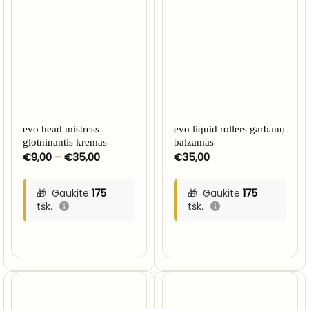
evo head mistress
evo liquid rollers garbanų
glotninantis kremas
balzamas
Price
€
9,00
–
€
35,00
€
35,00
range:
€9,00
through
Gaukite
175
Gaukite
175
€35,00
tšk.
tšk.