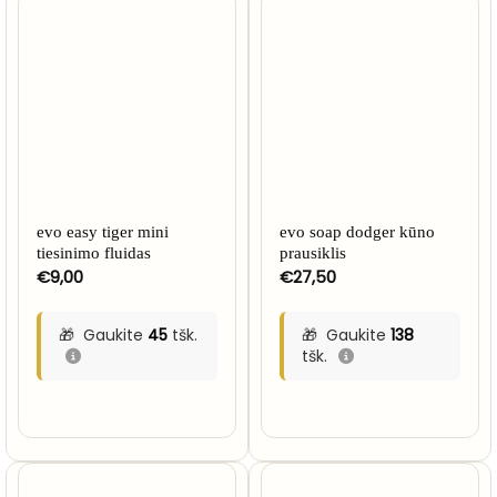
evo easy tiger mini
evo soap dodger kūno
tiesinimo fluidas
prausiklis
€
9,00
€
27,50
Gaukite
45
tšk.
Gaukite
138
tšk.