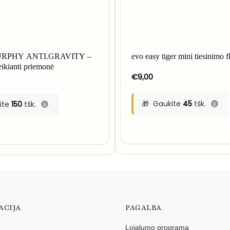
RPHY ANTI.GRAVITY –
evo easy tiger mini tiesinimo f
eikianti priemonė
€
9,00
Gaukite
45
tšk.
ite
150
tšk.
ACIJA
PAGALBA
Lojalumo programa