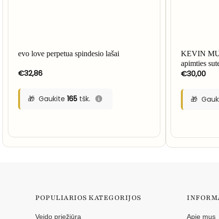
evo love perpetua spindesio lašai
KEVIN MU
apimties sut
€
32,86
€
30,00
Gaukite
165
tšk.
Gauk
POPULIARIOS KATEGORIJOS
INFORM
Veido priežiūra
Apie mus