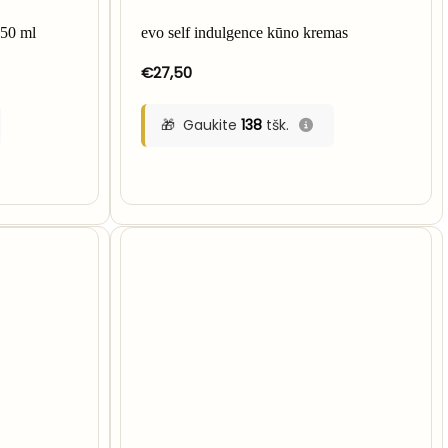
250 ml
evo self indulgence kūno kremas
€
27,50
Gaukite
138
tšk.