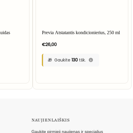
luidas
Previa Atstatantis kondicionierius, 250 ml
€
26,00
Gaukite
130
tšk.
NAUJIENLAIŠKIS
Gaukite pirmieji naujienas ir specialius