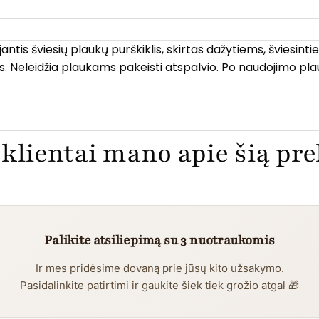
tis šviesių plaukų purškiklis, skirtas dažytiems, šviesinti
lvius. Neleidžia plaukams pakeisti atspalvio. Po naudojimo 
klientai mano apie šią pr
Palikite atsiliepimą su 3 nuotraukomis
Ir mes pridėsime dovaną prie jūsų kito užsakymo.
Pasidalinkite patirtimi ir gaukite šiek tiek grožio atgal 🎁