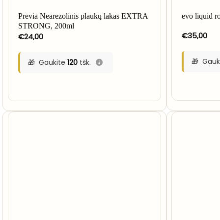
Previa Nearezolinis plaukų lakas EXTRA
evo liquid r
STRONG, 200ml
€
35,00
€
24,00
Gauk
Gaukite
120
tšk.