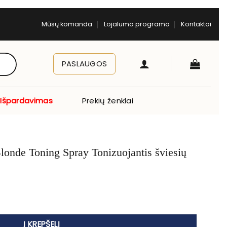
Mūsų komanda
Lojalumo programa
Kontaktai
PASLAUGOS
Išpardavimas
Prekių ženklai
Platinum Blonde Toning Spray Tonizuojantis šviesių plaukų purški
Į KREPŠELĮ