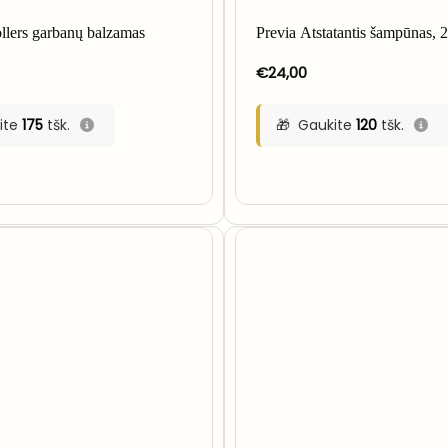
ollers garbanų balzamas
Previa Atstatantis šampūnas, 
€
24,00
ite
175
tšk.
Gaukite
120
tšk.