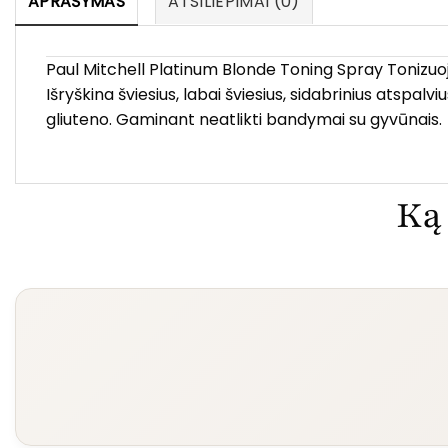
APRAŠYMAS
ATSILIEPIMAI (0)
Paul Mitchell Platinum Blonde Toning Spray Tonizuojan
Išryškina šviesius, labai šviesius, sidabrinius atspa
gliuteno. Gaminant neatlikti bandymai su gyvūnais.
Ką 