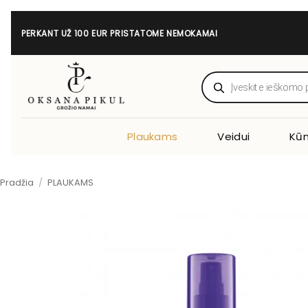
Skip
to
PERKANT UŽ 100 EUR PRISTATOME NEMOKAMAI
content
Products
search
Plaukams
Veidui
Kūn
Pradžia
/
PLAUKAMS