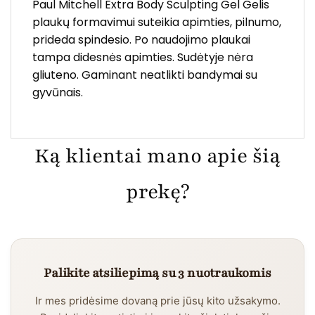
Paul Mitchell Extra Body Sculpting Gel Gelis
plaukų formavimui suteikia apimties, pilnumo,
prideda spindesio. Po naudojimo plaukai
tampa didesnės apimties. Sudėtyje nėra
gliuteno. Gaminant neatlikti bandymai su
gyvūnais.
Ką klientai mano apie šią
prekę?
Palikite atsiliepimą su 3 nuotraukomis
Ir mes pridėsime dovaną prie jūsų kito užsakymo.