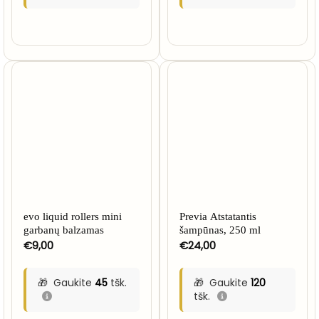
NETURIME
evo liquid rollers mini
Previa Atstatantis
garbanų balzamas
šampūnas, 250 ml
€
9,00
€
24,00
Gaukite
45
tšk.
Gaukite
120
tšk.