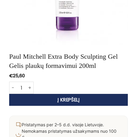
Paul Mitchell Extra Body Sculpting Gel
Gelis plaukų formavimui 200ml
€
25,60
produkto kiekis: Paul Mitchell Extra Body Sculpting Gel Ge
Į KREPŠELĮ
Pristatymas per 2–5 d.d. visoje Lietuvoje.
Nemokamas pristatymas užsakymams nuo 100