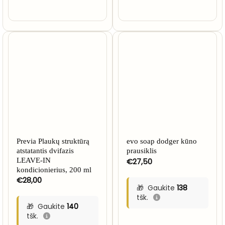
Previa Plaukų struktūrą
evo soap dodger kūno
atstatantis dvifazis
prausiklis
LEAVE-IN
€
27,50
kondicionierius, 200 ml
€
28,00
Gaukite
138
tšk.
Gaukite
140
tšk.