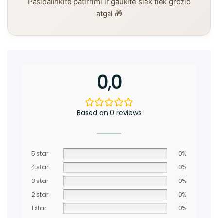
Pasidalinkite patirtimi ir gaukite šiek tiek grožio
atgal 🎁
0,0
Based on 0 reviews
5 star
0%
4 star
0%
3 star
0%
2 star
0%
1 star
0%