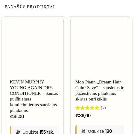
PANAŠŪS PRODUKTAI
KEVIN MURPHY
Mon Platin „Dream Hair
YOUNG.AGAIN DRY.
Color Save“ – sausiems ir
CONDITIONER – Sausas
pažeistiems plaukams
purškiamas
skirtas purškiklis
kondicionierius sausiems
(2)
plaukams
Įvertinimas:
€
36,00
€
31,00
5
iš 5
Gaukite
180
Gaukite
155
tšk.