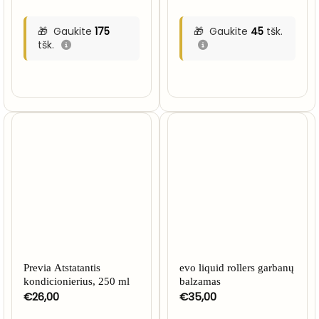
Gaukite
175
Gaukite
45
tšk.
tšk.
Previa Atstatantis
evo liquid rollers garbanų
kondicionierius, 250 ml
balzamas
€
26,00
€
35,00