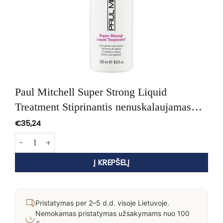
Paul Mitchell Super Strong Liquid
Treatment Stiprinantis nenuskalaujamas
losjonas plaukams 250ml
€
35,24
produkto kiekis: Paul Mitchell Super Strong Liquid Treat
Į KREPŠELĮ
Pristatymas per 2–5 d.d. visoje Lietuvoje.
Nemokamas pristatymas užsakymams nuo 100