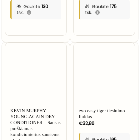
Gaukite
130
Gaukite
175
tšk.
tšk.
KEVIN MURPHY
evo easy tiger tiesinimo
YOUNG.AGAIN DRY.
fluidas
CONDITIONER – Sausas
€
32,86
purškiamas
kondicionierius sausiems
Gaukite
165