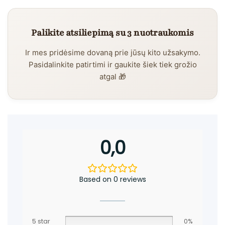
Palikite atsiliepimą su 3 nuotraukomis
Ir mes pridėsime dovaną prie jūsų kito užsakymo.
Pasidalinkite patirtimi ir gaukite šiek tiek grožio
atgal 🎁
0,0
Based on 0 reviews
5 star
0%