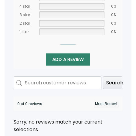
4 star
0%
3 star
0%
2 star
0%
1 star
0%
ADD A REVIEW
Search
0 of 0 reviews
Sorry, no reviews match your current
selections