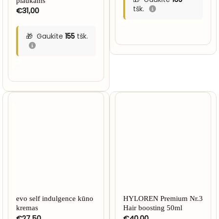
plaukams
tšk.
€
31,00
Gaukite
155
tšk.
evo self indulgence kūno
HYLOREN Premium Nr.3
kremas
Hair boosting 50ml
€
27,50
€
40,00