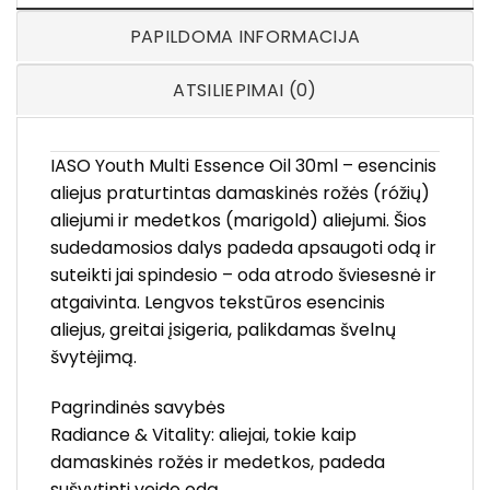
PAPILDOMA INFORMACIJA
ATSILIEPIMAI (0)
IASO Youth Multi Essence Oil 30ml – esencinis
aliejus praturtintas damaskinės rožės (róžių)
aliejumi ir medetkos (marigold) aliejumi. Šios
sudedamosios dalys padeda apsaugoti odą ir
suteikti jai spindesio – oda atrodo šviesesnė ir
atgaivinta. Lengvos tekstūros esencinis
aliejus, greitai įsigeria, palikdamas švelnų
švytėjimą.
Pagrindinės savybės
Radiance & Vitality: aliejai, tokie kaip
damaskinės rožės ir medetkos, padeda
sušvytinti veido odą.