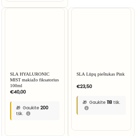
NETURIME
SLA HYALURONIC
SLA Lūpų pieštukas Pink
MIST makiažo fiksatorius
100ml
€
23,50
€
40,00
Gaukite
118
tšk.
Gaukite
200
tšk.