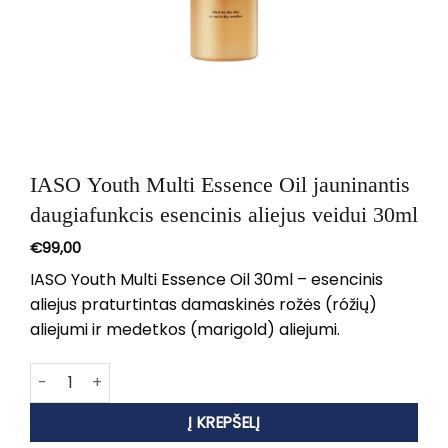
IASO Youth Multi Essence Oil jauninantis
daugiafunkcis esencinis aliejus veidui 30ml
€
99,00
IASO Youth Multi Essence Oil 30ml – esencinis
aliejus praturtintas damaskinės rožės (róžių)
aliejumi ir medetkos (marigold) aliejumi.
produkto kiekis: IASO Youth Multi Essence Oil jauninantis d
Į KREPŠELĮ