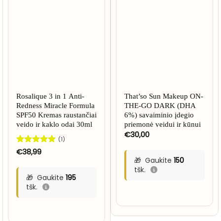
Rosalique 3 in 1 Anti-
That’so Sun Makeup ON-
Redness Miracle Formula
THE-GO DARK (DHA
SPF50 Kremas raustančiai
6%) savaiminio įdegio
veido ir kaklo odai 30ml
priemonė veidui ir kūnui
€
30,00
(1)
Įvertinimas:
€
38,99
5
iš 5
Gaukite
150
tšk.
Gaukite
195
tšk.