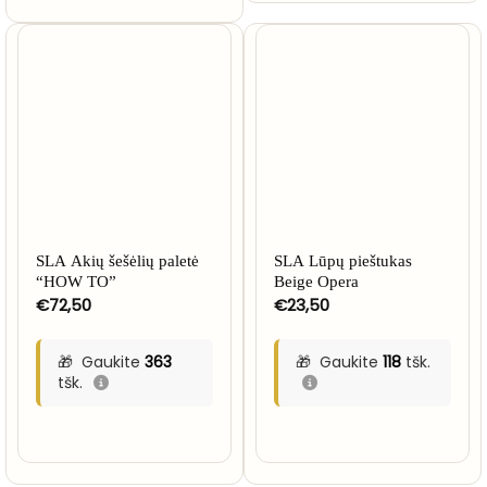
SLA Akių šešėlių paletė
SLA Lūpų pieštukas
“HOW TO”
Beige Opera
€
72,50
€
23,50
Gaukite
363
Gaukite
118
tšk.
tšk.