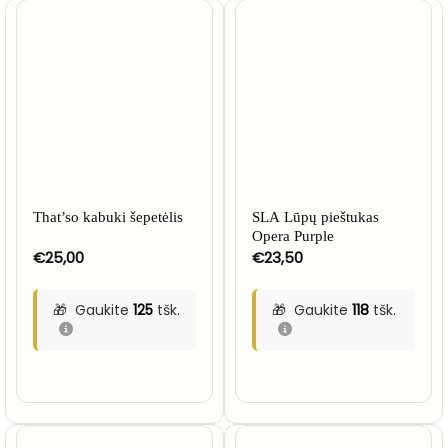
That’so kabuki šepetėlis
SLA Lūpų pieštukas
Opera Purple
€
25,00
€
23,50
Gaukite
125
tšk.
Gaukite
118
tšk.