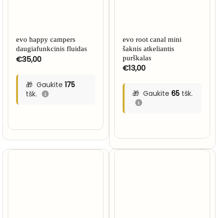
evo happy campers
evo root canal mini
daugiafunkcinis fluidas
šaknis atkeliantis
€
35,00
purškalas
€
13,00
Gaukite
175
Gaukite
65
tšk.
tšk.