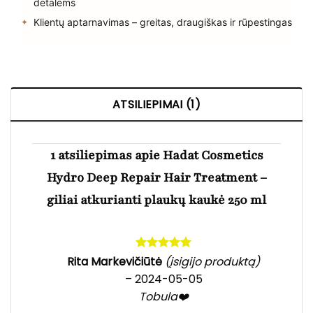
detalėms
Klientų aptarnavimas – greitas, draugiškas ir rūpestingas
ATSILIEPIMAI (1)
1 atsiliepimas apie
Hadat Cosmetics
Hydro Deep Repair Hair Treatment –
giliai atkurianti plaukų kaukė 250 ml
Įvertinimas:
Rita Markevičiūtė
(įsigijo produktą)
5
iš 5
–
2024-05-05
Tobula❤️