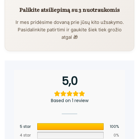
Palikite atsiliepimą su 3 nuotraukomis
Ir mes pridėsime dovaną prie jūsų kito užsakymo.
Pasidalinkite patirtimi ir gaukite šiek tiek grožio
atgal 🎁
5,0
Based on 1 review
5 star
100%
4 star
0%