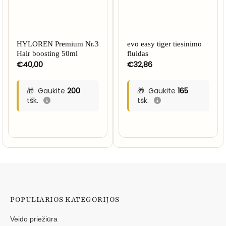
HYLOREN Premium Nr.3
evo easy tiger tiesinimo
Hair boosting 50ml
fluidas
€
40,00
€
32,86
Gaukite
200
Gaukite
165
tšk.
tšk.
POPULIARIOS KATEGORIJOS
Veido priežiūra