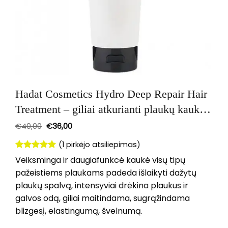
Hadat Cosmetics Hydro Deep Repair Hair
Treatment – giliai atkurianti plaukų kaukė
250 ml
€
40,00
€
36,00
(
1
pirkėjo atsiliepimas)
Įvertinimas:
1
Veiksminga ir daugiafunkcė kaukė visų tipų
5
iš 5
pažeistiems plaukams padeda išlaikyti dažytų
(viso
įvertinimų:
plaukų spalvą, intensyviai drėkina plaukus ir
)
galvos odą, giliai maitindama, sugrąžindama
blizgesį, elastingumą, švelnumą.