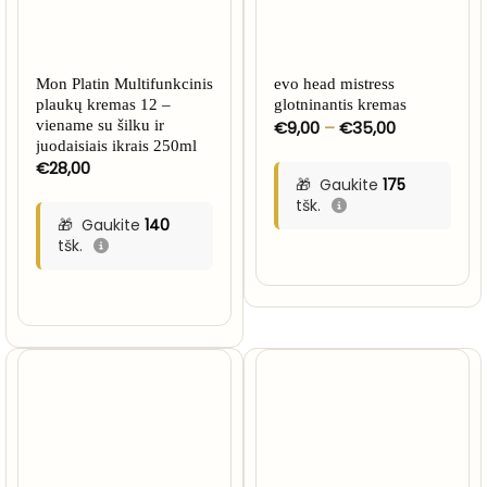
Mon Platin Multifunkcinis
evo head mistress
plaukų kremas 12 –
glotninantis kremas
Price
viename su šilku ir
€
9,00
–
€
35,00
range:
juodaisiais ikrais 250ml
€9,00
€
28,00
through
Gaukite
175
€35,00
tšk.
Gaukite
140
tšk.