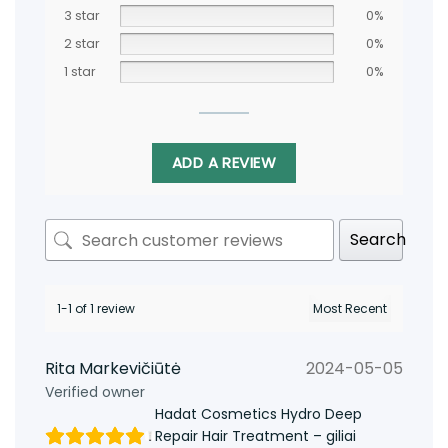
3 star
0%
2 star
0%
1 star
0%
ADD A REVIEW
Search
1-1 of 1 review
Rita Markevičiūtė
2024-05-05
Verified owner
Hadat Cosmetics Hydro Deep
Repair Hair Treatment – giliai