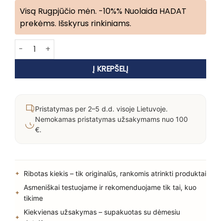
Visą Rugpjūčio mėn. -10%% Nuolaida HADAT
prekėms. Išskyrus rinkiniams.
produkto kiekis: Hadat Cosmetics Hydro Deep Repair Hair T
Į KREPŠELĮ
Pristatymas per 2–5 d.d. visoje Lietuvoje.
Nemokamas pristatymas užsakymams nuo 100
€.
Ribotas kiekis – tik originalūs, rankomis atrinkti produktai
Asmeniškai testuojame ir rekomenduojame tik tai, kuo
tikime
Kiekvienas užsakymas – supakuotas su dėmesiu