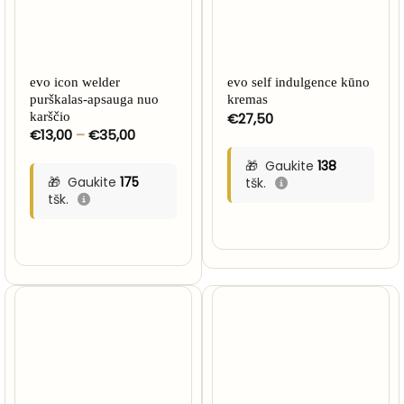
evo icon welder
evo self indulgence kūno
purškalas-apsauga nuo
kremas
karščio
€
27,50
Price
€
13,00
–
€
35,00
range:
€13,00
Gaukite
138
through
Gaukite
175
tšk.
€35,00
tšk.