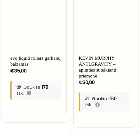
evo liquid rollers garbanų
KEVIN MURPHY
balzamas
ANTI.GRAVITY –
€
35,00
apimties suteikianti
priemonė
€
30,00
Gaukite
175
tšk.
Gaukite
150
tšk.