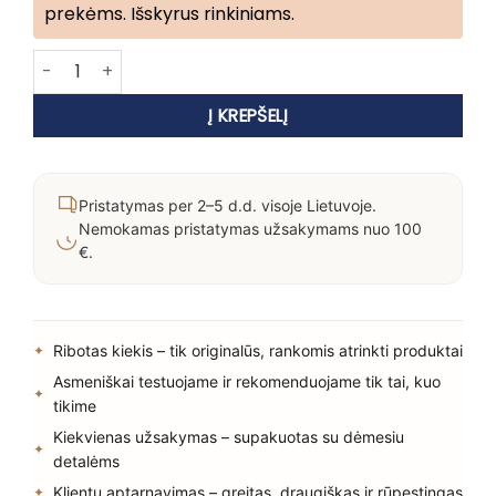
prekėms. Išskyrus rinkiniams.
produkto kiekis: Hadat Cosmetics Hydro Deep Repair Hair T
Į KREPŠELĮ
Pristatymas per 2–5 d.d. visoje Lietuvoje.
Nemokamas pristatymas užsakymams nuo 100
€.
Ribotas kiekis – tik originalūs, rankomis atrinkti produktai
Asmeniškai testuojame ir rekomenduojame tik tai, kuo
tikime
Kiekvienas užsakymas – supakuotas su dėmesiu
detalėms
Klientų aptarnavimas – greitas, draugiškas ir rūpestingas