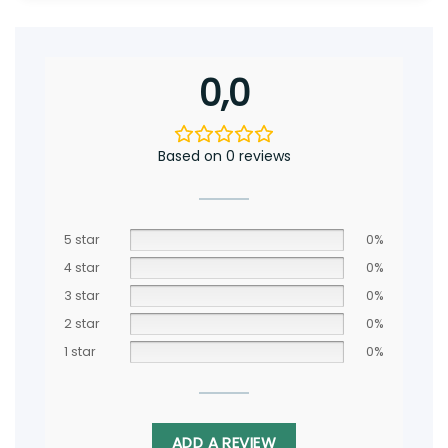
0,0
Based on 0 reviews
5 star
0%
4 star
0%
3 star
0%
2 star
0%
1 star
0%
ADD A REVIEW