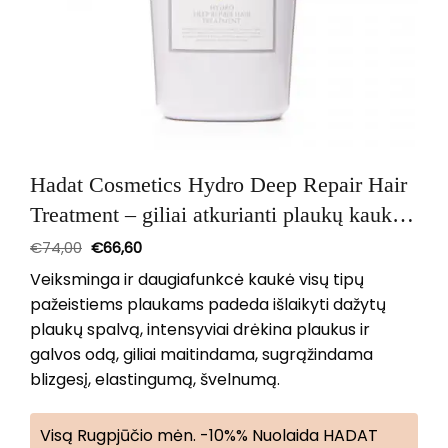
Hadat Cosmetics Hydro Deep Repair Hair
Treatment – giliai atkurianti plaukų kaukė
500 ml
€
74,00
€
66,60
Veiksminga ir daugiafunkcė kaukė visų tipų
pažeistiems plaukams padeda išlaikyti dažytų
plaukų spalvą, intensyviai drėkina plaukus ir
galvos odą, giliai maitindama, sugrąžindama
blizgesį, elastingumą, švelnumą.
Visą Rugpjūčio mėn. -10%% Nuolaida HADAT