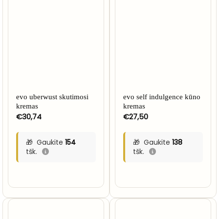
evo uberwust skutimosi
evo self indulgence kūno
kremas
kremas
€
30,74
€
27,50
Gaukite
154
Gaukite
138
tšk.
tšk.