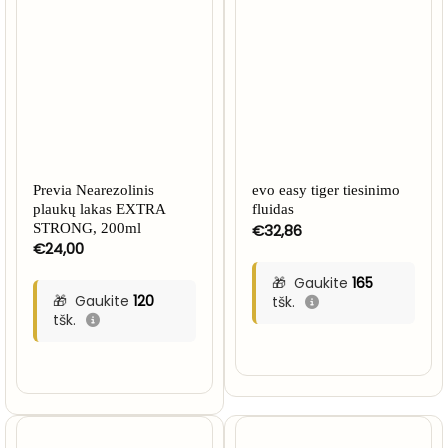
Previa Nearezolinis
evo easy tiger tiesinimo
plaukų lakas EXTRA
fluidas
STRONG, 200ml
€
32,86
€
24,00
Gaukite
165
Gaukite
120
tšk.
tšk.