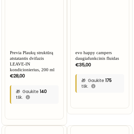
Previa Plaukų struktūrą
evo happy campers
atstatantis dvifazis
daugiafunkcinis fluidas
LEAVE-IN
€
35,00
kondicionierius, 200 ml
€
28,00
Gaukite
175
tšk.
Gaukite
140
tšk.