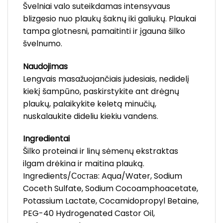
Švelniai valo suteikdamas intensyvaus
blizgesio nuo plaukų šaknų iki galiukų. Plaukai
tampa glotnesni, pamaitinti ir įgauna šilko
švelnumo.
Naudojimas
Lengvais masažuojančiais judesiais, nedidelį
kiekį šampūno, paskirstykite ant drėgnų
plaukų, palaikykite keletą minučių,
nuskalaukite dideliu kiekiu vandens.
Ingredientai
Šilko proteinai ir linų sėmenų ekstraktas
ilgam drėkina ir maitina plauką.
Ingredients/Состав: Aqua/Water, Sodium
Coceth Sulfate, Sodium Cocoamphoacetate,
Potassium Lactate, Cocamidopropyl Betaine,
PEG-40 Hydrogenated Castor Oil,