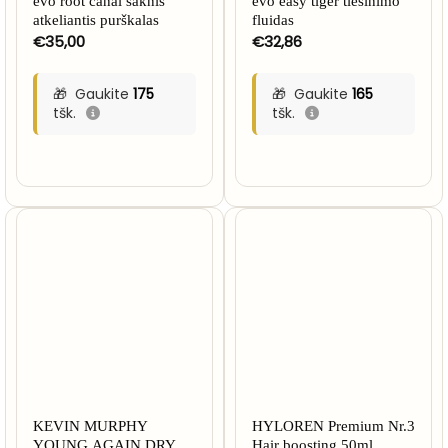
evo root canal šaknis
evo easy tiger tiesinimo
atkeliantis purškalas
fluidas
€
35,00
€
32,86
Gaukite
175
Gaukite
165
tšk.
tšk.
KEVIN MURPHY
HYLOREN Premium Nr.3
YOUNG.AGAIN DRY.
Hair boosting 50ml