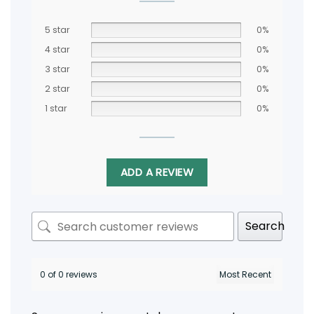
5 star
0%
4 star
0%
3 star
0%
2 star
0%
1 star
0%
ADD A REVIEW
Search
0 of 0 reviews