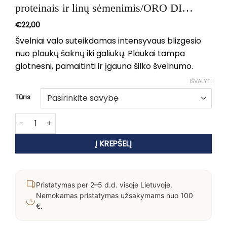
proteinais ir linų sėmenimis/ORO DI
LUCE
€
22,00
Švelniai valo suteikdamas intensyvaus blizgesio
nuo plaukų šaknų iki galiukų. Plaukai tampa
glotnesni, pamaitinti ir įgauna šilko švelnumo.
IŠVALYTI
Tūris
produkto kiekis: Žvilgesio suteikiantis šampūnas su šilko p
Į KREPŠELĮ
Pristatymas per 2–5 d.d. visoje Lietuvoje.
Nemokamas pristatymas užsakymams nuo 100
€.