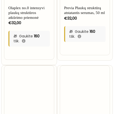
Olaplex no.0 intensyvi
Previa Plaukų struktūrą
plaukų struktūros
atstatantis serumas, 50 ml
atkūrimo priemonė
€
32,00
€
32,00
Gaukite
160
Gaukite
160
tšk.
tšk.