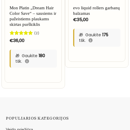
Mon Platin „Dream Hair
evo liquid rollers garbanų
Color Save“ – sausiems ir
balzamas
pažeistiems plaukams
€
35,00
skirtas purškiklis
(2)
Gaukite
175
Įvertinimas:
€
36,00
tšk.
5
iš 5
Gaukite
180
tšk.
POPULIARIOS KATEGORIJOS
Veido priežiūra