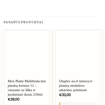
PANAŠŪS PRODUKTAI
Mon Platin Multifunkcinis
Olaplex no.0 intensyvi
plaukų kremas 12 –
plaukų struktūros
viename su šilku ir
atkūrimo priemonė
€
32,00
juodaisiais ikrais 250ml
€
28,00