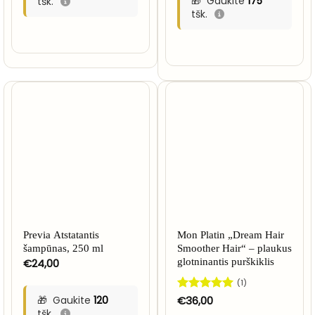
Gaukite
175
tšk.
€35,00
tšk.
NETURIME
Previa Atstatantis
Mon Platin „Dream Hair
šampūnas, 250 ml
Smoother Hair“ – plaukus
€
24,00
glotninantis purškiklis
(1)
Gaukite
120
Įvertinimas:
€
36,00
5
iš 5
tšk.