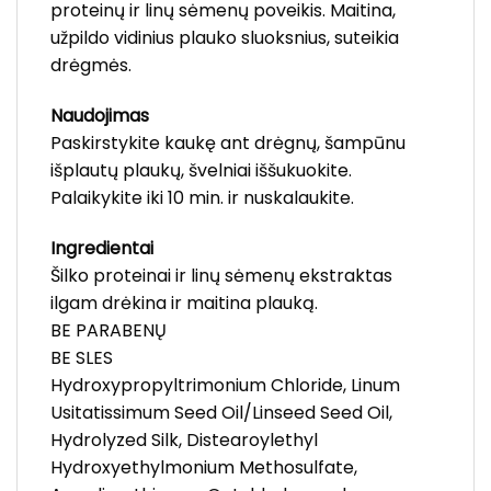
proteinų ir linų sėmenų poveikis. Maitina,
užpildo vidinius plauko sluoksnius, suteikia
drėgmės.
Naudojimas
Paskirstykite kaukę ant drėgnų, šampūnu
išplautų plaukų, švelniai iššukuokite.
Palaikykite iki 10 min. ir nuskalaukite.
Ingredientai
Šilko proteinai ir linų sėmenų ekstraktas
ilgam drėkina ir maitina plauką.
BE PARABENŲ
BE SLES
Hydroxypropyltrimonium Chloride, Linum
Usitatissimum Seed Oil/Linseed Seed Oil,
Hydrolyzed Silk, Distearoylethyl
Hydroxyethylmonium Methosulfate,