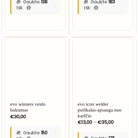
Gaukite
138
Gaukite
183
tšk.
tšk.
evo winners veido
evo icon welder
balzamas
purškalas-apsauga nuo
€
30,00
karščio
Price
€
13,00
–
€
35,00
range:
€13,00
Gaukite
150
through