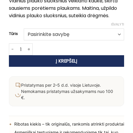
Vidinius plauko sluoksnius veikianti kaukė, skirta
sausiems porėtiems plaukams. Maitina, užpildo
vidinius plauko sluoksnius, suteikia drėgmės.
IŠVALYTI
Tūris
produkto kiekis: Žvilgesio suteikianti kaukė su šilko protei
Į KREPŠELĮ
Pristatymas per 2–5 d.d. visoje Lietuvoje.
Nemokamas pristatymas užsakymams nuo 100
€.
Ribotas kiekis – tik originalūs, rankomis atrinkti produktai
Asmeniškai testuojame ir rekomenduojame tik tai, kuo