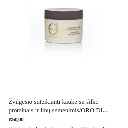
Žvilgesio suteikianti kaukė su šilko
proteinais ir linų sėmenimis/ORO DI
LUCE
€
50,00