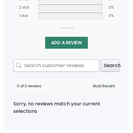
2 star
0%
1 star
0%
ADD A REVIEW
Search
0 of 0 reviews
Sorry, no reviews match your current
selections