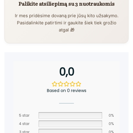
Palikite atsiliepimą su 3 nuotraukomis
Ir mes pridėsime dovaną prie jūsų kito užsakymo.
Pasidalinkite patirtimi ir gaukite šiek tiek grožio
atgal 🎁
0,0
Based on 0 reviews
5 star
0%
4 star
0%
3 star
0%