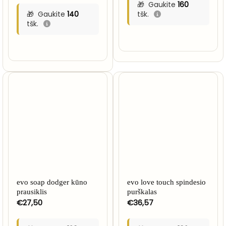
Gaukite
160
Gaukite
140
tšk.
tšk.
evo soap dodger kūno
evo love touch spindesio
prausiklis
purškalas
€
27,50
€
36,57