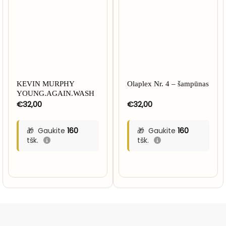
KEVIN MURPHY
Olaplex Nr. 4 – šampūnas
YOUNG.AGAIN.WASH
€
32,00
€
32,00
Gaukite
160
Gaukite
160
tšk.
tšk.