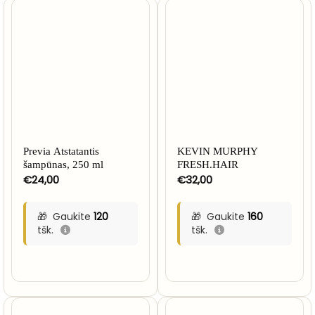
NETURIME
Previa Atstatantis
KEVIN MURPHY
šampūnas, 250 ml
FRESH.HAIR
€
24,00
€
32,00
Gaukite
120
Gaukite
160
tšk.
tšk.