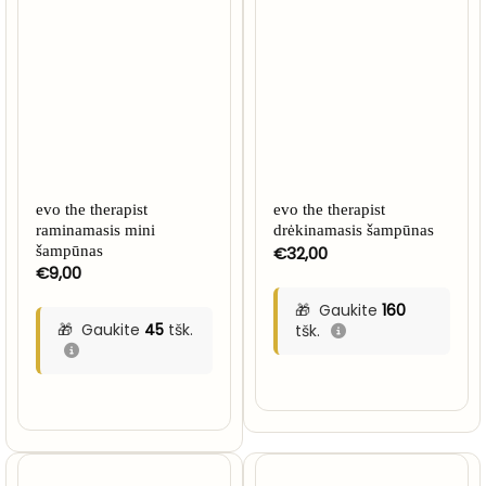
evo the therapist
evo the therapist
raminamasis mini
drėkinamasis šampūnas
šampūnas
€
32,00
€
9,00
Gaukite
160
Gaukite
45
tšk.
tšk.