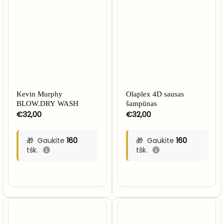
Kevin Murphy
Olaplex 4D sausas
BLOW.DRY WASH
šampūnas
€
32,00
€
32,00
Gaukite
160
Gaukite
160
tšk.
tšk.