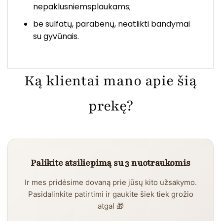
nepaklusniemsplaukams;
be sulfatų, parabenų, neatlikti bandymai
su gyvūnais.
Ką klientai mano apie šią
prekę?
Palikite atsiliepimą su 3 nuotraukomis
Ir mes pridėsime dovaną prie jūsų kito užsakymo.
Pasidalinkite patirtimi ir gaukite šiek tiek grožio
atgal 🎁