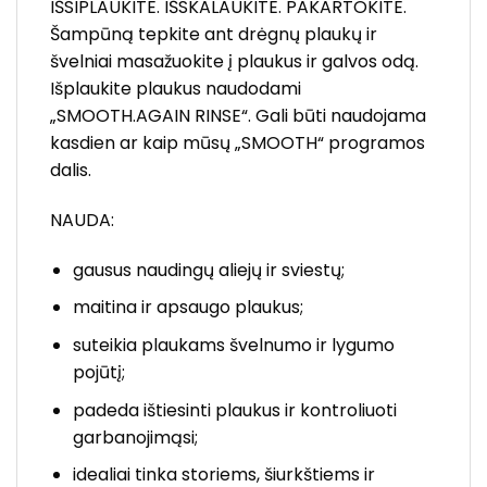
IŠSIPLAUKITE. IŠSKALAUKITE. PAKARTOKITE.
Šampūną tepkite ant drėgnų plaukų ir
švelniai masažuokite į plaukus ir galvos odą.
Išplaukite plaukus naudodami
„SMOOTH.AGAIN RINSE“. Gali būti naudojama
kasdien ar kaip mūsų „SMOOTH“ programos
dalis.
NAUDA:
gausus naudingų aliejų ir sviestų;
maitina ir apsaugo plaukus;
suteikia plaukams švelnumo ir lygumo
pojūtį;
padeda ištiesinti plaukus ir kontroliuoti
garbanojimąsi;
idealiai tinka storiems, šiurkštiems ir