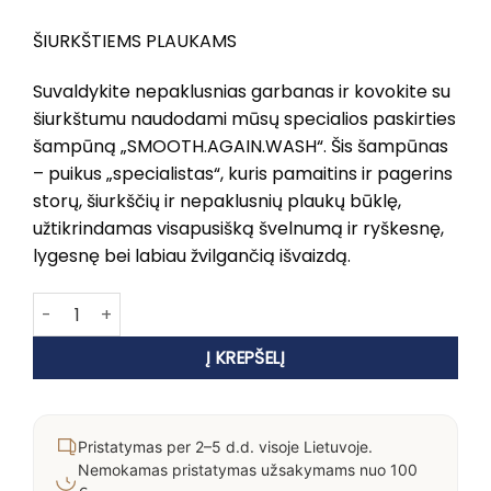
ŠIURKŠTIEMS PLAUKAMS
Suvaldykite nepaklusnias garbanas ir kovokite su
šiurkštumu naudodami mūsų specialios paskirties
šampūną „SMOOTH.AGAIN.WASH“. Šis šampūnas
– puikus „specialistas“, kuris pamaitins ir pagerins
storų, šiurkščių ir nepaklusnių plaukų būklę,
užtikrindamas visapusišką švelnumą ir ryškesnę,
lygesnę bei labiau žvilgančią išvaizdą.
produkto kiekis: KEVIN MURPHY SMOOTH.AGAIN.WASH
Į KREPŠELĮ
Pristatymas per 2–5 d.d. visoje Lietuvoje.
Nemokamas pristatymas užsakymams nuo 100