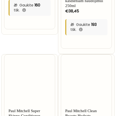
kasdieniam naudojimui
Gaukite
160
250ml
tšk.
€
38,45
Gaukite
193
tšk.
Paul Mitchell Super
Paul Mitchell Clean
Skinny Conditioner
Beauty Hydrate