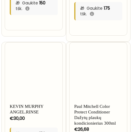
€9,00
Gaukite
150
through
Gaukite
175
tšk.
€35,00
tšk.
KEVIN MURPHY
Paul Mitchell Color
ANGEL.RINSE
Protect Conditioner
€
30,00
Dažytų plaukų
kondicionierius 300ml
€
26,68