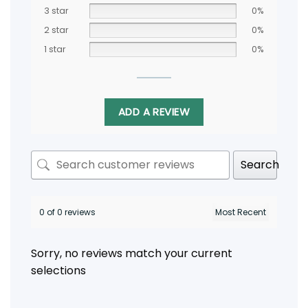
3 star
0%
2 star
0%
1 star
0%
ADD A REVIEW
Search
0 of 0 reviews
Sorry, no reviews match your current
selections