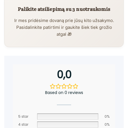
Palikite atsiliepimą su 3 nuotraukomis
Ir mes pridėsime dovaną prie jūsų kito užsakymo.
Pasidalinkite patirtimi ir gaukite šiek tiek grožio
atgal 🎁
0,0
Based on 0 reviews
5 star
0%
4 star
0%