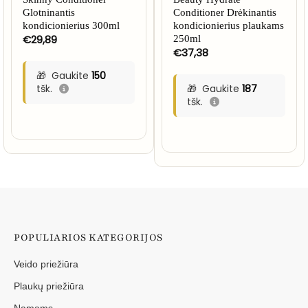
Glotninantis
Conditioner Drėkinantis
kondicionierius 300ml
kondicionierius plaukams
€
29,89
250ml
€
37,38
Gaukite
150
tšk.
Gaukite
187
tšk.
POPULIARIOS KATEGORIJOS
Veido priežiūra
Plaukų priežiūra
Namams