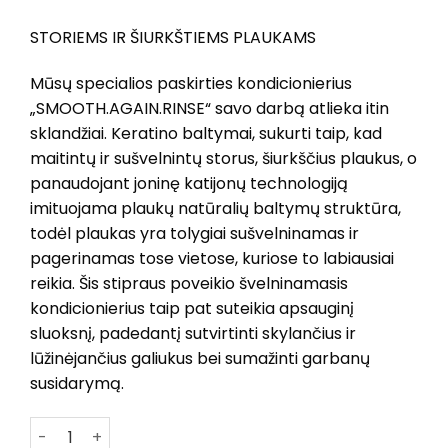
STORIEMS IR ŠIURKŠTIEMS PLAUKAMS
Mūsų specialios paskirties kondicionierius
„SMOOTH.AGAIN.RINSE“ savo darbą atlieka itin
sklandžiai. Keratino baltymai, sukurti taip, kad
maitintų ir sušvelnintų storus, šiurkščius plaukus, o
panaudojant joninę katijonų technologiją
imituojama plaukų natūralių baltymų struktūra,
todėl plaukas yra tolygiai sušvelninamas ir
pagerinamas tose vietose, kuriose to labiausiai
reikia. Šis stipraus poveikio švelninamasis
kondicionierius taip pat suteikia apsauginį
sluoksnį, padedantį sutvirtinti skylančius ir
lūžinėjančius galiukus bei sumažinti garbanų
susidarymą.
produkto kiekis: KEVIN MURPHY SMOOTH.AGAIN.RINSE