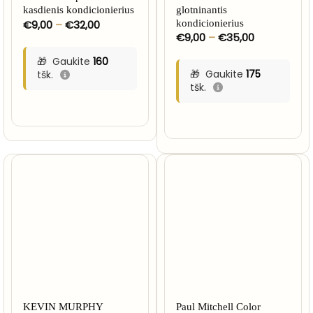
kasdienis kondicionierius
glotninantis
Price
€
9,00
–
€
32,00
kondicionierius
range:
Price
€
9,00
–
€
35,00
€9,00
range:
through
€9,00
Gaukite
160
€32,00
through
Gaukite
175
tšk.
€35,00
tšk.
KEVIN MURPHY
Paul Mitchell Color