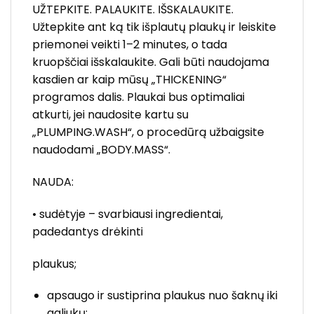
UŽTEPKITE. PALAUKITE. IŠSKALAUKITE.
Užtepkite ant ką tik išplautų plaukų ir leiskite
priemonei veikti 1–2 minutes, o tada
kruopščiai išskalaukite. Gali būti naudojama
kasdien ar kaip mūsų „THICKENING“
programos dalis. Plaukai bus optimaliai
atkurti, jei naudosite kartu su
„PLUMPING.WASH“, o procedūrą užbaigsite
naudodami „BODY.MASS“.
NAUDA:
• sudėtyje – svarbiausi ingredientai,
padedantys drėkinti
plaukus;
apsaugo ir sustiprina plaukus nuo šaknų iki
galiukų;