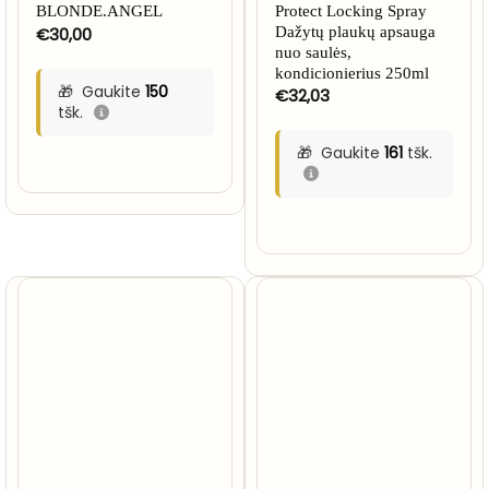
BLONDE.ANGEL
Protect Locking Spray
€
30,00
Dažytų plaukų apsauga
nuo saulės,
kondicionierius 250ml
Gaukite
150
€
32,03
tšk.
Gaukite
161
tšk.