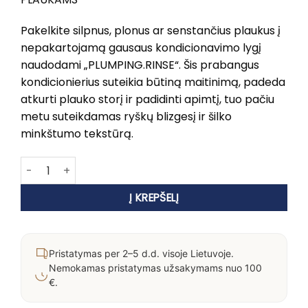
Pakelkite silpnus, plonus ar senstančius plaukus į
nepakartojamą gausaus kondicionavimo lygį
naudodami „PLUMPING.RINSE“. Šis prabangus
kondicionierius suteikia būtiną maitinimą, padeda
atkurti plauko storį ir padidinti apimtį, tuo pačiu
metu suteikdamas ryškų blizgesį ir šilko
minkštumo tekstūrą.
produkto kiekis: KEVIN MURPHY PLUMPING.RINSE
Į KREPŠELĮ
Pristatymas per 2–5 d.d. visoje Lietuvoje.
Nemokamas pristatymas užsakymams nuo 100
€.