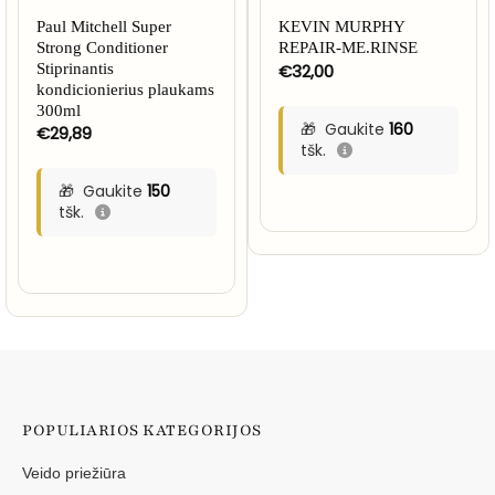
Paul Mitchell Super
KEVIN MURPHY
Strong Conditioner
REPAIR-ME.RINSE
Stiprinantis
€
32,00
kondicionierius plaukams
300ml
Gaukite
160
€
29,89
tšk.
Gaukite
150
tšk.
POPULIARIOS KATEGORIJOS
Veido priežiūra