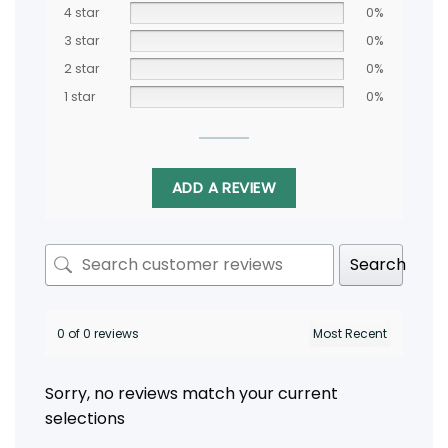
4 star
0%
3 star
0%
2 star
0%
1 star
0%
ADD A REVIEW
Search
0 of 0 reviews
Sorry, no reviews match your current
selections