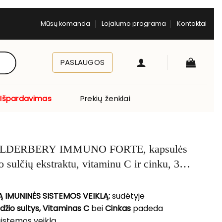
Mūsų komanda
Lojalumo programa
Kontaktai
PASLAUGOS
Išpardavimas
Prekių ženklai
DERBERY IMMUNO FORTE, kapsulės
 sulčių ekstraktu, vitaminu C ir cinku, 30
 IMUNINĖS SISTEMOS VEIKLĄ:
sudėtyje
žio sultys, Vitaminas C
bei
Cinkas
padeda
sistemos veiklą.