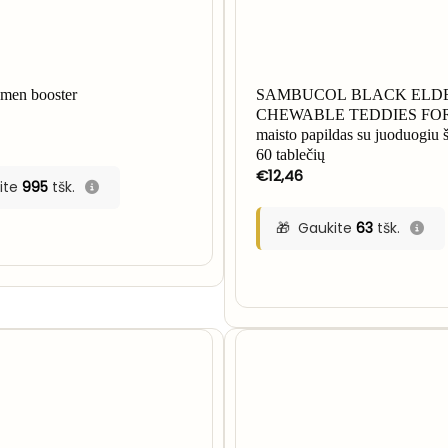
en booster
SAMBUCOL BLACK ELD
CHEWABLE TEDDIES FOR
maisto papildas su juoduogiu 
60 tablečių
€
12,46
ite
995
tšk.
Gaukite
63
tšk.