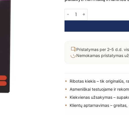
produkto kiekis: SAMBUCOL BLAC
Pristatymas per 2–5 d.d. vis
Nemokamas pristatymas už
Ribotas kiekis – tik originalūs, 
Asmeniškai testuojame ir rekom
Kiekvienas užsakymas – supak
Klientų aptarnavimas – greitas,