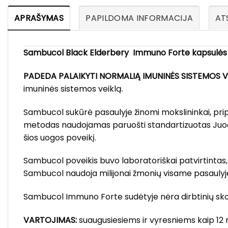
APRAŠYMAS
PAPILDOMA INFORMACIJA
ATS
Sambucol Black Elderbery Immuno Forte kapsulės
PADEDA PALAIKYTI NORMALIĄ IMUNINĖS SISTEMOS V
imuninės sistemos veiklą.
Sambucol sukūrė pasaulyje žinomi mokslininkai, pri
metodas naudojamas paruošti standartizuotas Juoduo
šios uogos poveikį.
Sambucol poveikis buvo laboratoriškai patvirtintas
Sambucol naudoja milijonai žmonių visame pasaulyj
Sambucol Immuno Forte sudėtyje nėra dirbtinių skon
VARTOJIMAS:
suaugusiesiems ir vyresniems kaip 12 