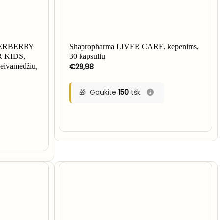
ERBERRY
Shapropharma LIVER CARE, kepenims,
 KIDS,
30 kapsulių
€
29,98
šeivamedžiu,
Gaukite
150
tšk.