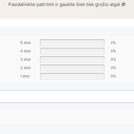
Pasidalinkite patirtimi ir gaukite šiek tiek grožio atgal 🎁
5 star
0%
4 star
0%
3 star
0%
2 star
0%
1 star
0%