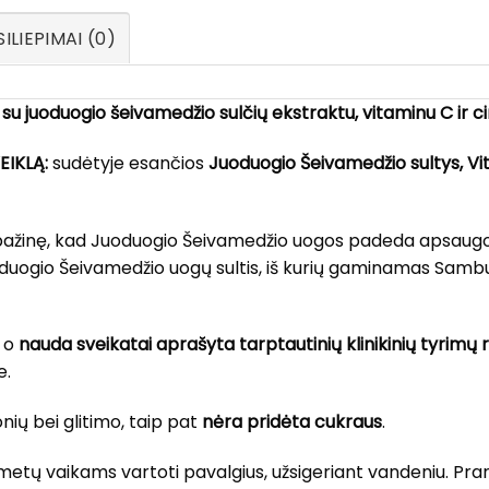
ILIEPIMAI (0)
 su
juoduogio šeivamedžio sulčių ekstraktu, vitaminu C ir c
EIKLĄ:
sudėtyje esančios
Juoduogio Šeivamedžio sultys, V
pažinę, kad Juoduogio Šeivamedžio uogos padeda apsaugoti
gio Šeivamedžio uogų sultis, iš kurių gaminamas Sambucol,
, o
nauda sveikatai aprašyta tarptautinių klinikinių tyrimų 
e.
ių bei glitimo, taip pat
nėra pridėta cukraus
.
metų vaikams vartoti pavalgius, užsigeriant vandeniu. Pra