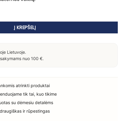
K ELDERBERY IMMUNO FORTE, kapsulės su juoduogiu šeivamedžio s
Į KREPŠELĮ
oje Lietuvoje.
sakymams nuo 100 €.
rankomis atrinkti produktai
enduojame tik tai, kuo tikime
uotas su dėmesiu detalėms
 draugiškas ir rūpestingas