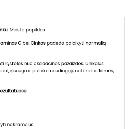
inku.
Maisto papildas
itaminas C
bei
Cinkas
padeda palaikyti normalią
 ląsteles nuo oksidacinės pažaizdos. Unikalus
 išsaugo ir palaiko naudingąjį, natūralios kilmės,
rezultatuose
.
ryti nekramčius.