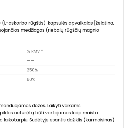
C (L-askorbo rūgštis), kapsulės apvalkalas [želatina,
liuojančios medžiagos (riebalų rūgščių magnio
% RMV *
——
250%
60%
ekomenduojamos dozes. Laikyti vaikams
pildas neturėtų būti vartojamas kaip maisto
laikotarpiu. Sudėtyje esantis dažiklis (karmoisinas)