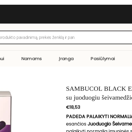
ui
Namams
Įranga
Pasiūlymai
SAMBUCOL BLACK EL
su juoduogiu šeivamedžio
kapsulių
€
18,53
PADEDA PALAIKYTI NORMALIĄ
esančios
Juoduogio Šeivamed
palaikyti normalią imuninės 