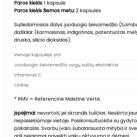
Paros kiekis:
1 kapsulė.
Paros kiekis žiemos metu:
2 kapsulės.
Sudedamosios dalys:
juoduogio šeivamedžio (S
ambu
dažikliai: (karmoisinas, indigotinas, patentuotas mė
druska, silicio dioksidas).
Vienoje kapsulėje yra
Juoduogio šeivamedžio uogų sulčių ekstraktas
Vitaminas C
Cinkas
* RMV = Referencinė Maistinė Vertė.
Įspėjimai
: nevartoti, jei skrandis tuščias. Neskirta
nepasiekiamoje vietoje. Pasikonsultuokite su gydyt
pakaitalas. Svarbu įvairi, subalansuota mityba ir sv
gali neigiamai paveikti vaikų aktyvumą ir dėmesį.