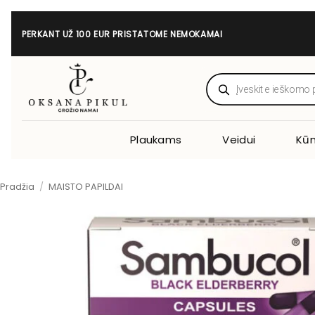
Skip
to
PERKANT UŽ 100 EUR PRISTATOME NEMOKAMAI
content
Products
search
Plaukams
Veidui
Kūn
Pradžia
/
MAISTO PAPILDAI