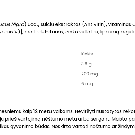
cus Nigra
) uogų sulčių ekstraktas (AntiVirin), vitaminas 
lynasis V)], maltodekstrinas, cinko sulfatas, lipnumą regu
Kiekis
3,8 g
200 mg
6 mg
 jaunesniems kaip 12 metų vaikams. Neviršyti nustatytos r
oju prieš vartojimą nėštumo metu arba sergant. Maisto pa
eikas gyvenimo būdas. Neskirta vartoti nėštumo ar žindymo 