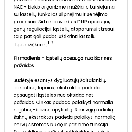
NAD+ kiekis organizme mažėja, o tai siejama
su ląstelių funkcijos silpnėjimu ir senėjimo
procesais. Sirtuinai svarbūs DNR apsaugai,
genų reguliacijai, ląstelių atsparumui stresui,
taip pat gali padėti užtikrinti ląstelių
1-2
ilgaamžiškumą
.
Pirmadienis –
ląstelių apsauga nuo išorinės
pažaidos
Sudėtyje esantys dygliuotųjų šaltalankių,
agrastinių lapainių ekstraktai padeda
apsaugoti ląsteles nuo oksidacinės
pažaidos. Cinkas padeda palaikyti normalią
rūgštinę-bazinę apykaitą. Rausvųjų rodiolių
šaknų ekstraktas padeda palaikyti normalią
nervų sistemos būklę ir pažinimo funkciją.
Spermidinas pasižymi antioksidacinėmis ir