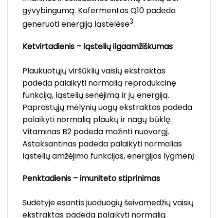
gyvybingumą. Kofermentas Q10 padeda
3
generuoti energiją ląstelėse
.
Ketvirtadienis – ląstelių ilgaamžiškumas
Plaukuotųjų viršūklių vaisių ekstraktas
padeda palaikyti normalią reprodukcinę
funkciją, ląstelių senėjimą ir jų energiją.
Paprastųjų mėlynių uogų ekstraktas padeda
palaikyti normalią plaukų ir nagų būklę.
Vitaminas B2 padeda mažinti nuovargį.
Astaksantinas padeda palaikyti normalias
ląstelių amžėjimo funkcijas, energijos lygmenį.
Penktadienis – imuniteto stiprinimas
Sudėtyje esantis juoduogių šeivamedžių vaisių
ekstraktas padeda palaikyti normalią