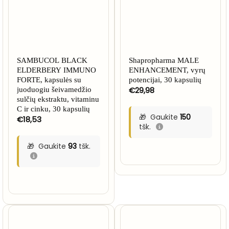
SAMBUCOL BLACK
Shapropharma MALE
ELDERBERY IMMUNO
ENHANCEMENT, vyrų
FORTE, kapsulės su
potencijai, 30 kapsulių
€
29,98
juoduogiu šeivamedžio
sulčių ekstraktu, vitaminu
C ir cinku, 30 kapsulių
Gaukite
150
€
18,53
tšk.
Gaukite
93
tšk.