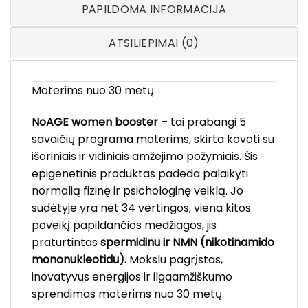
PAPILDOMA INFORMACIJA
ATSILIEPIMAI (0)
Moterims nuo 30 metų
NoAGE women booster
– tai prabangi 5
savaičių programa moterims, skirta kovoti su
išoriniais ir vidiniais amžejimo požymiais. Šis
epigenetinis produktas padeda palaikyti
normalią fizinę ir psichologinę veiklą. Jo
sudėtyje yra net 34 vertingos, viena kitos
poveikį papildančios medžiagos, jis
praturtintas
spermidinu ir NMN (nikotinamido
mononukleotidu).
Mokslu pagrįstas,
inovatyvus energijos ir ilgaamžiškumo
sprendimas moterims nuo 30 metų.