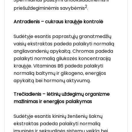
2
priešuždegiminėmis savybėmis
.
Antradienis – cukraus kraujyje kontrolė
Sudėtyje esantis paprastųjų granatmedžių
vaisių ekstraktas padeda palaikyti normalią
angliavandenių apykaitą. Chromas padeda
palaikyti normalią gliukozės koncentraciją
kraujyje. Vitaminas B6 padeda palaikyti
normalią baltymų ir glikogeno, energijos
apykaitą bei hormonų aktyvumą.
Trečiadienis – lėtinių uždegimų organizme
mažinimas ir energijos palaikymas
Sudėtyje esantis kininių ženšenių šaknų
ekstraktas padeda palaikyti normalią
imuninės ir seksualinės sistemų veiklą bei