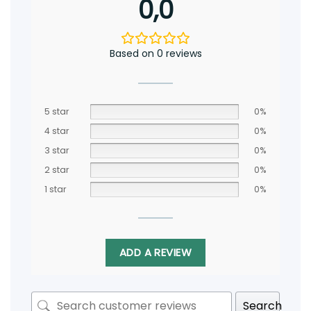
0,0
Based on 0 reviews
5 star
0%
4 star
0%
3 star
0%
2 star
0%
1 star
0%
ADD A REVIEW
Search