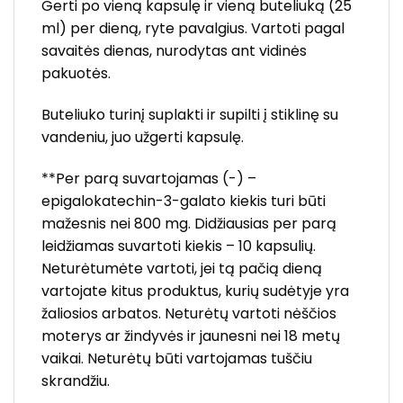
Gerti po vieną kapsulę ir vieną buteliuką (25
ml) per dieną, ryte pavalgius. Vartoti pagal
savaitės dienas, nurodytas ant vidinės
pakuotės.
Buteliuko turinį suplakti ir supilti į stiklinę su
vandeniu, juo užgerti kapsulę.
**Per parą suvartojamas (-) –
epigalokatechin-3-galato kiekis turi būti
mažesnis nei 800 mg. Didžiausias per parą
leidžiamas suvartoti kiekis – 10 kapsulių.
Neturėtumėte vartoti, jei tą pačią dieną
vartojate kitus produktus, kurių sudėtyje yra
žaliosios arbatos. Neturėtų vartoti nėščios
moterys ar žindyvės ir jaunesni nei 18 metų
vaikai. Neturėtų būti vartojamas tuščiu
skrandžiu.