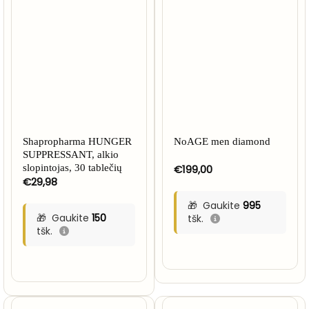
Shapropharma HUNGER
NoAGE men diamond
SUPPRESSANT, alkio
slopintojas, 30 tablečių
€
199,00
€
29,98
Gaukite
995
Gaukite
150
tšk.
tšk.