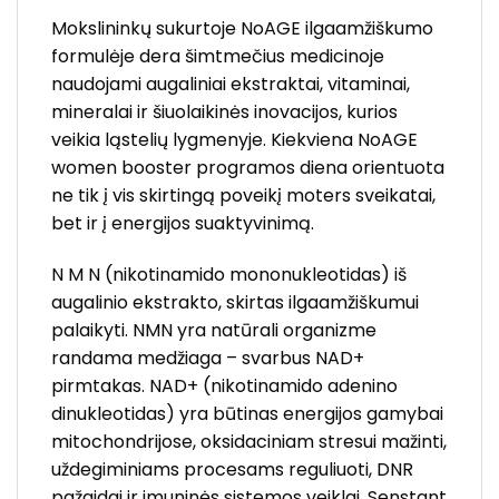
Mokslininkų sukurtoje NoAGE ilgaamžiškumo
formulėje dera šimtmečius medicinoje
naudojami augaliniai ekstraktai, vitaminai,
mineralai ir šiuolaikinės inovacijos, kurios
veikia ląstelių lygmenyje. Kiekviena NoAGE
women booster programos diena orientuota
ne tik į vis skirtingą poveikį moters sveikatai,
bet ir į energijos suaktyvinimą.
N M N (nikotinamido mononukleotidas) iš
augalinio ekstrakto, skirtas ilgaamžiškumui
palaikyti. NMN yra natūrali organizme
randama medžiaga – svarbus NAD+
pirmtakas. NAD+ (nikotinamido adenino
dinukleotidas) yra būtinas energijos gamybai
mitochondrijose, oksidaciniam stresui mažinti,
uždegiminiams procesams reguliuoti, DNR
pažaidai ir imuninės sistemos veiklai. Senstant