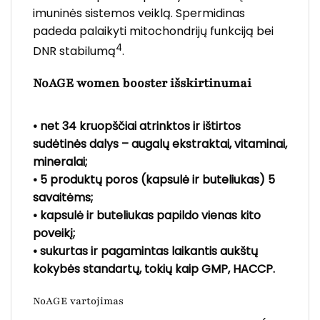
imuninės sistemos veiklą. Spermidinas
padeda palaikyti mitochondrijų funkciją bei
4
DNR stabilumą
.
NoAGE women booster išskirtinumai
• net 34 kruopščiai atrinktos ir ištirtos
sudėtinės dalys – augalų ekstraktai, vitaminai,
mineralai;
• 5 produktų poros (kapsulė ir buteliukas) 5
savaitėms;
• kapsulė ir buteliukas papildo vienas kito
poveikį;
• sukurtas ir pagamintas laikantis aukštų
kokybės standartų, tokių kaip GMP, HACCP.
NoAGE vartojimas