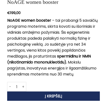
NoAGE women booster
€
199,00
NoAGE women booster
– tai prabangi 5 savaičių
programa moterims, skirta kovoti su išoriniais ir
vidiniais amžejimo požymiais. Šis epigenetinis
produktas padeda palaikyti normalią fizinę ir
psichologinę veiklą. Jo sudėtyje yra net 34
vertingos, viena kitos poveikį papildančios
medžiagos, jis praturtintas
spermidinu ir NMN
(nikotinamido mononukleotidu).
Mokslu
pagrįstas, inovatyvus energijos ir ilgaamžiškumo
sprendimas moterims nuo 30 metų.
produkto kiekis: NoAGE women booster
Į KREPŠELĮ