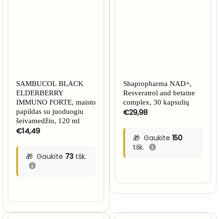
SAMBUCOL BLACK
Shapropharma NAD+,
ELDERBERRY
Resveratrol and betaine
IMMUNO FORTE, maisto
complex, 30 kapsulių
€
29,98
papildas su juoduogiu
šeivamedžiu, 120 ml
€
14,49
Gaukite
150
tšk.
Gaukite
73
tšk.