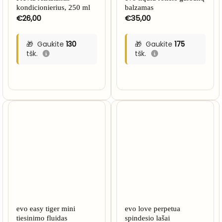
kondicionierius, 250 ml
balzamas
€
26,00
€
35,00
Gaukite
130
Gaukite
175
tšk.
tšk.
evo easy tiger mini
evo love perpetua
tiesinimo fluidas
spindesio lašai