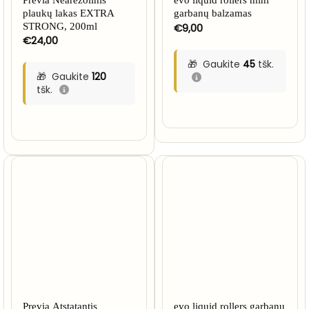
Previa Nearezolinis
evo liquid rollers mini
plaukų lakas EXTRA
garbanų balzamas
STRONG, 200ml
€
9,00
€
24,00
Gaukite
45
tšk.
Gaukite
120
tšk.
Previa Atstatantis
evo liquid rollers garbanų