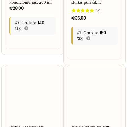
kondicionierius, 200 ml
skirtas purškiklis
€
28,00
(2)
Įvertinimas:
€
36,00
5
iš 5
Gaukite
140
tšk.
Gaukite
180
tšk.