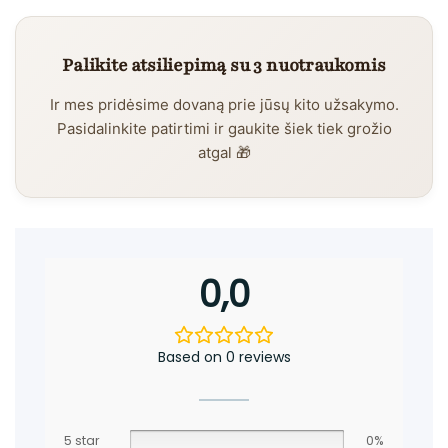
Palikite atsiliepimą su 3 nuotraukomis
Ir mes pridėsime dovaną prie jūsų kito užsakymo.
Pasidalinkite patirtimi ir gaukite šiek tiek grožio
atgal 🎁
0,0
Based on 0 reviews
5 star
0%