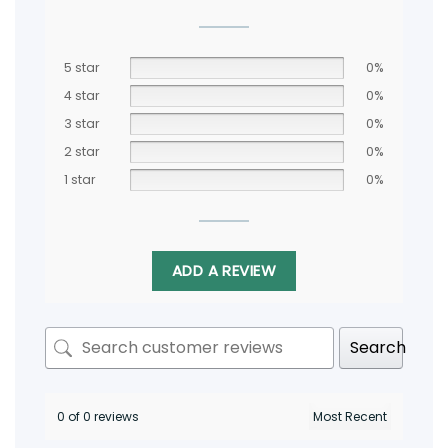
5 star
0%
4 star
0%
3 star
0%
2 star
0%
1 star
0%
ADD A REVIEW
Search
0 of 0 reviews