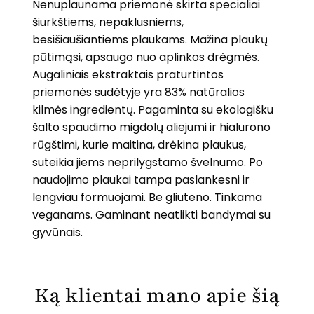
Nenuplaunama priemonė skirta specialiai
šiurkštiems, nepaklusniems,
besišiaušiantiems plaukams. Mažina plaukų
pūtimąsi, apsaugo nuo aplinkos drėgmės.
Augaliniais ekstraktais praturtintos
priemonės sudėtyje yra 83% natūralios
kilmės ingredientų. Pagaminta su ekologišku
šalto spaudimo migdolų aliejumi ir hialurono
rūgštimi, kurie maitina, drėkina plaukus,
suteikia jiems neprilygstamo švelnumo. Po
naudojimo plaukai tampa paslankesni ir
lengviau formuojami. Be gliuteno. Tinkama
veganams. Gaminant neatlikti bandymai su
gyvūnais.
Ką klientai mano apie šią