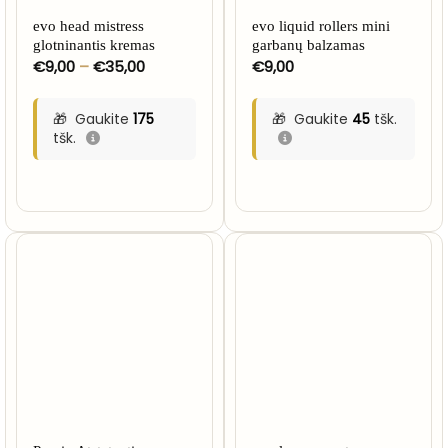
evo head mistress
evo liquid rollers mini
glotninantis kremas
garbanų balzamas
Price
€
9,00
–
€
35,00
€
9,00
range:
€9,00
through
Gaukite
175
Gaukite
45
tšk.
€35,00
tšk.