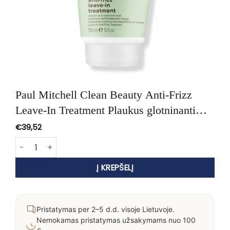
Paul Mitchell Clean Beauty Anti-Frizz
Leave-In Treatment Plaukus glotninanti
priemonė 150ml
€
39,52
produkto kiekis: Paul Mitchell Clean Beauty Anti-Frizz Lea
Į KREPŠELĮ
Pristatymas per 2–5 d.d. visoje Lietuvoje.
Nemokamas pristatymas užsakymams nuo 100