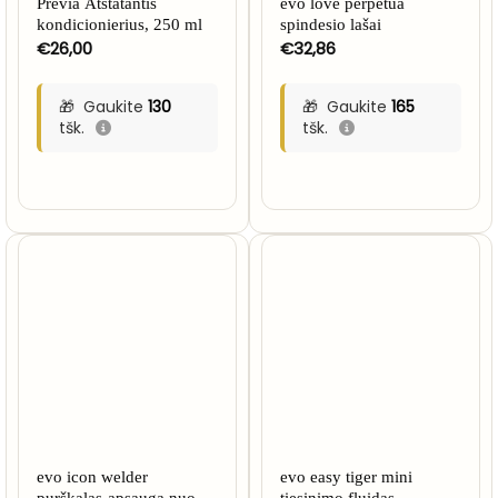
Previa Atstatantis
evo love perpetua
kondicionierius, 250 ml
spindesio lašai
€
26,00
€
32,86
Gaukite
130
Gaukite
165
tšk.
tšk.
evo icon welder
evo easy tiger mini
purškalas-apsauga nuo
tiesinimo fluidas