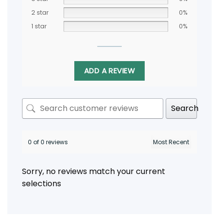
2 star
0%
1 star
0%
ADD A REVIEW
Search
0 of 0 reviews
Sorry, no reviews match your current
selections