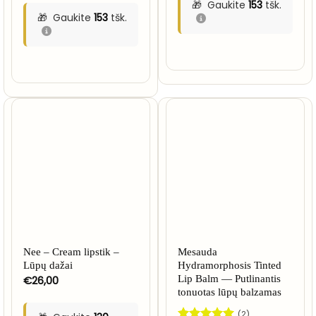
Gaukite
153
tšk.
Gaukite
153
tšk.
Nee – Cream lipstik –
Mesauda
Lūpų dažai
Hydramorphosis Tinted
€
26,00
Lip Balm — Putlinantis
tonuotas lūpų balzamas
(2)