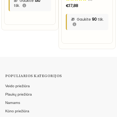
Gaukite
130
tšk.
Įvertinimas:
€
17,88
5
iš 5
Gaukite
90
tšk.
POPULIARIOS KATEGORIJOS
Veido priežiūra
Plaukų priežiūra
Namams
Kūno priežiūra