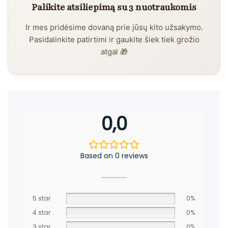
Palikite atsiliepimą su 3 nuotraukomis
Ir mes pridėsime dovaną prie jūsų kito užsakymo.
Pasidalinkite patirtimi ir gaukite šiek tiek grožio
atgal 🎁
0,0
Based on 0 reviews
5 star
0%
4 star
0%
3 star
0%