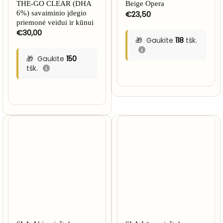
THE-GO CLEAR (DHA
Beige Opera
6%) savaiminio įdegio
€
23,50
priemonė veidui ir kūnui
€
30,00
Gaukite
118
tšk.
Gaukite
150
tšk.