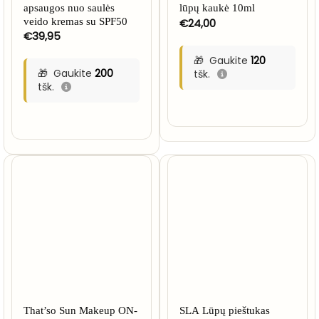
apsaugos nuo saulės
lūpų kaukė 10ml
veido kremas su SPF50
€
24,00
€
39,95
Gaukite
120
Gaukite
200
tšk.
tšk.
That’so Sun Makeup ON-
SLA Lūpų pieštukas