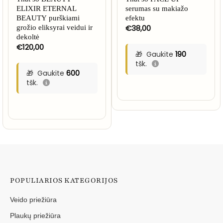
ELIXIR ETERNAL
serumas su makiažo
BEAUTY purškiami
efektu
€
38,00
grožio eliksyrai veidui ir
dekoltė
€
120,00
Gaukite
190
tšk.
Gaukite
600
tšk.
POPULIARIOS KATEGORIJOS
Veido priežiūra
Plaukų priežiūra