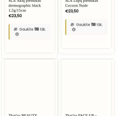
SLA Akių pieštukas
SLA Lūpų pieštukas
dermographic black
Cocoon Nude
1,5g/15cm
€
23,50
€
23,50
Gaukite
118
tšk.
Gaukite
118
tšk.
That’so BEAUTY
That’so FACE UP –