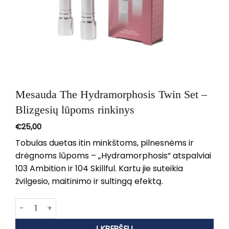
Mesauda The Hydramorphosis Twin Set –
Blizgesių lūpoms rinkinys
€
25,00
Tobulas duetas itin minkštoms, pilnesnėms ir
drėgnoms lūpoms – „Hydramorphosis“ atspalviai
103 Ambition ir 104 Skillful. Kartu jie suteikia
žvilgesio, maitinimo ir sultingą efektą.
produkto kiekis: Mesauda The Hydramorphosis Twin Set – B
Į KREPŠELĮ