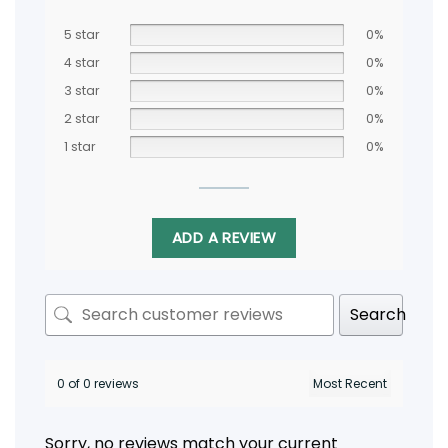
5 star
0%
4 star
0%
3 star
0%
2 star
0%
1 star
0%
ADD A REVIEW
Search
0 of 0 reviews
Sorry, no reviews match your current