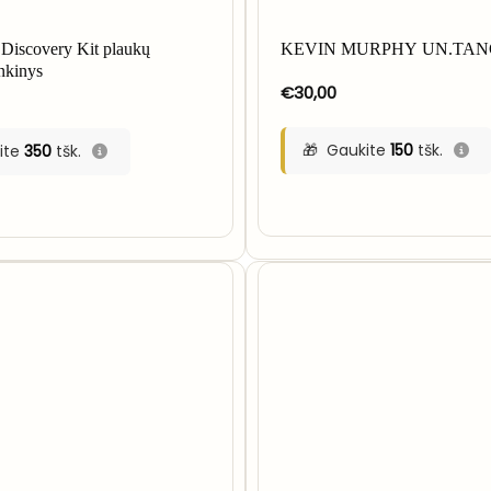
scovery Kit plaukų
KEVIN MURPHY UN.TA
inkinys
€
30,00
Gaukite
150
tšk.
ite
350
tšk.