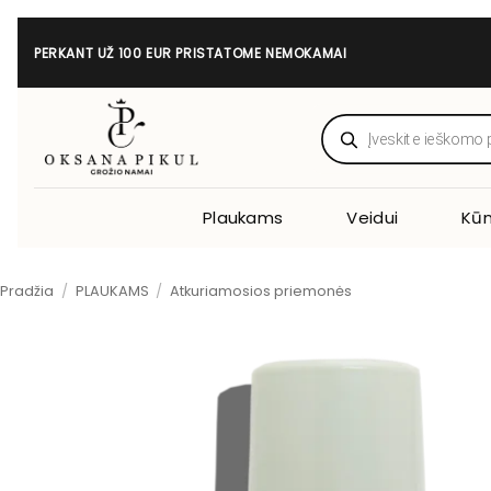
Skip
to
PERKANT UŽ 100 EUR PRISTATOME NEMOKAMAI
content
Products
search
Plaukams
Veidui
Kūn
Pradžia
/
PLAUKAMS
/
Atkuriamosios priemonės