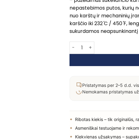
– pažeidimus sukeliančio karš
nepastebimos putos, kurių ne
nuo karštų ir mechaninių įra
karščio iki 232 ̊C / 450 ̊F, le
sukurdamos neapsunkinantį 
produkto kiekis: KEVIN MURPHY 
Pristatymas per 2–5 d.d. vis
Nemokamas pristatymas už
Ribotas kiekis – tik originalūs, 
Asmeniškai testuojame ir rekom
Kiekvienas užsakymas – supak