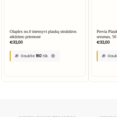
Olaplex no.0 intensyvi plaukų struktūros
Previa Plauk
atkūrimo priemonė
serumas, 50
€
32,00
€
32,00
Gaukite
160
tšk.
Gauk