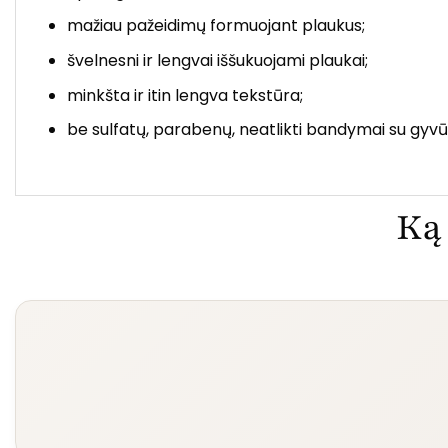
mažiau pažeidimų formuojant plaukus;
švelnesni ir lengvai iššukuojami plaukai;
minkšta ir itin lengva tekstūra;
be sulfatų, parabenų, neatlikti bandymai su gyvū
Ką 