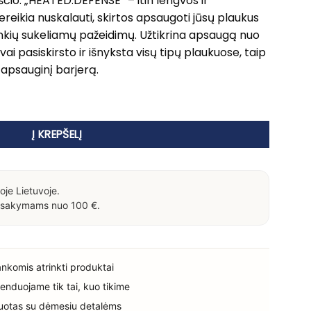
čio. „HEATED.DEFENSE“ – itin lengvos ir
reikia nuskalauti, skirtos apsaugoti jūsų plaukus
nkių sukeliamų pažeidimų. Užtikrina apsaugą nuo
ngvai pasiskirsto ir išnyksta visų tipų plaukuose, taip
apsauginį barjerą.
HEATED.DEFENSE
Į KREPŠELĮ
oje Lietuvoje.
sakymams nuo 100 €.
rankomis atrinkti produktai
enduojame tik tai, kuo tikime
uotas su dėmesiu detalėms