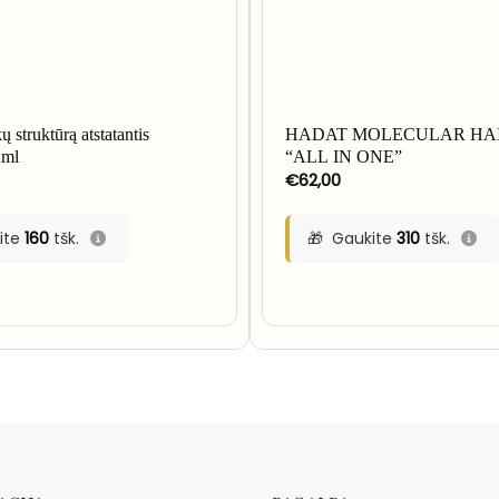
ų struktūrą atstatantis
HADAT MOLECULAR HA
 ml
“ALL IN ONE”
€
62,00
ite
160
tšk.
Gaukite
310
tšk.