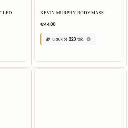
NGLED
KEVIN MURPHY BODY.MASS
€
44,00
Gaukite
220
tšk.