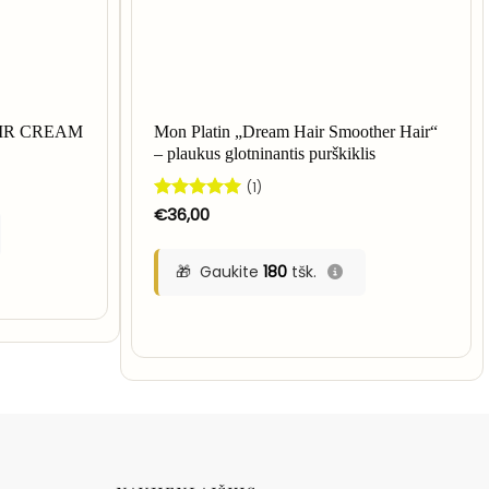
IR CREAM
Mon Platin „Dream Hair Smoother Hair“
– plaukus glotninantis purškiklis
(1)
Įvertinimas:
€
36,00
5
iš 5
Gaukite
180
tšk.