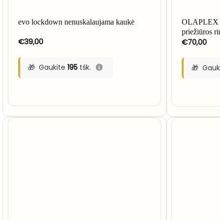
evo lockdown nenuskalaujama kaukė
OLAPLEX Di
priežiūros r
€
39,00
€
70,00
Gaukite
195
tšk.
Gauk