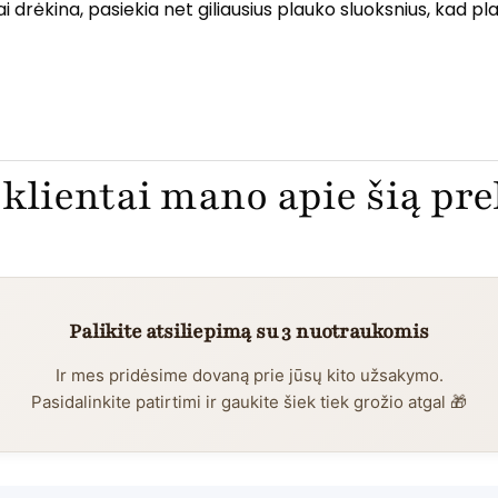
ėkina, pasiekia net giliausius plauko sluoksnius, kad plauka
klientai mano apie šią pr
Palikite atsiliepimą su 3 nuotraukomis
Ir mes pridėsime dovaną prie jūsų kito užsakymo.
Pasidalinkite patirtimi ir gaukite šiek tiek grožio atgal 🎁