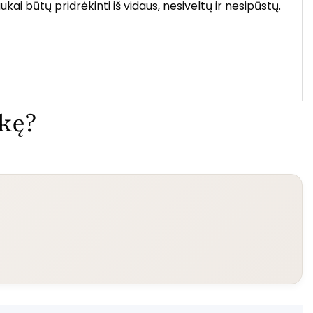
i būtų pridrėkinti iš vidaus, nesiveltų ir nesipūstų.
ekę?