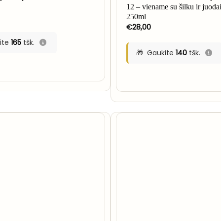
12 – viename su šilku ir juodais
250ml
€
28,00
ite
165
tšk.
Gaukite
140
tšk.