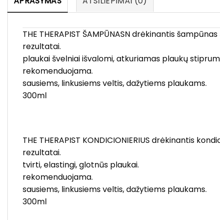
APRAŠYMAS
ATSILIEPIMAI (0)
THE THERAPIST ŠAMPŪNASN drėkinantis šampūnas švelni
rezultatai.
plaukai švelniai išvalomi, atkuriamas plaukų stiprum
rekomenduojama.
sausiems, linkusiems veltis, dažytiems plaukams.
300ml
THE THERAPIST KONDICIONIERIUS drėkinantis kondicioni
rezultatai.
tvirti, elastingi, glotnūs plaukai.
rekomenduojama.
sausiems, linkusiems veltis, dažytiems plaukams.
300ml