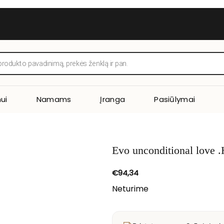
ui
Namams
Įranga
Pasiūlymai
Evo unconditional love .
€
94,34
Neturime