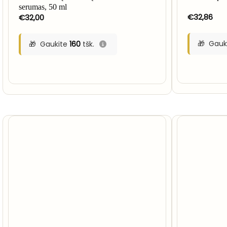
serumas, 50 ml
€
32,86
€
32,00
Gauk
Gaukite
160
tšk.