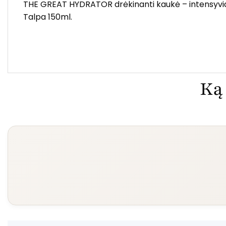
THE GREAT HYDRATOR drėkinanti kaukė – intensyviai dr
Talpa 150ml.
Ką 