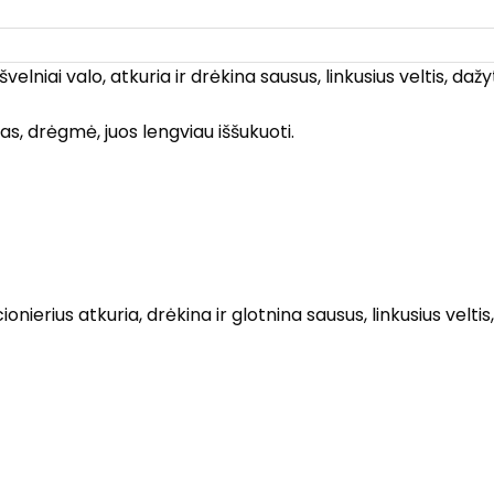
ai valo, atkuria ir drėkina sausus, linkusius veltis, dažy
as, drėgmė, juos lengviau iššukuoti.
erius atkuria, drėkina ir glotnina sausus, linkusius veltis