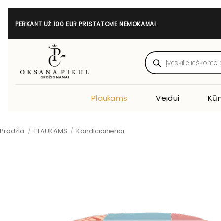
Skip
to
PERKANT UŽ 100 EUR PRISTATOME NEMOKAMAI
content
Products
search
Plaukams
Veidui
Kūn
Pradžia
/
PLAUKAMS
/
Kondicionieriai