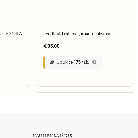
lakas EXTRA
evo liquid rollers garbanų balzamas
€
35,00
Gaukite
175
tšk.
NAUJIENLAIŠKIS