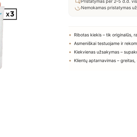
Pristatymas per 2–5 d.d. vis
Nemokamas pristatymas už
Ribotas kiekis – tik originalūs, 
Asmeniškai testuojame ir rekom
Kiekvienas užsakymas – supak
Klientų aptarnavimas – greitas,