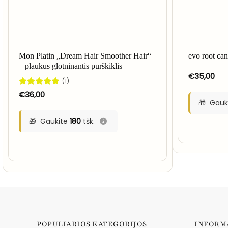
Mon Platin „Dream Hair Smoother Hair“
evo root can
– plaukus glotninantis purškiklis
€
35,00
(1)
Įvertinimas:
€
36,00
5
iš 5
Gauk
Gaukite
180
tšk.
POPULIARIOS KATEGORIJOS
INFORM