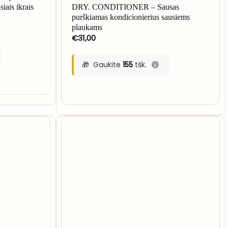
iais ikrais
DRY. CONDITIONER – Sausas
purškiamas kondicionierius sausiems
plaukams
€
31,00
Gaukite
155
tšk.