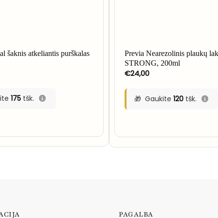
al šaknis atkeliantis purškalas
Previa Nearezolinis plaukų 
STRONG, 200ml
€
24,00
ite
175
tšk.
Gaukite
120
tšk.
ACIJA
PAGALBA