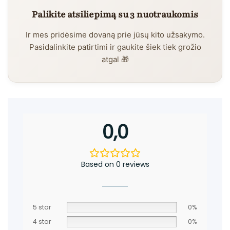
Palikite atsiliepimą su 3 nuotraukomis
Ir mes pridėsime dovaną prie jūsų kito užsakymo.
Pasidalinkite patirtimi ir gaukite šiek tiek grožio
atgal 🎁
0,0
Based on 0 reviews
5 star
0%
4 star
0%