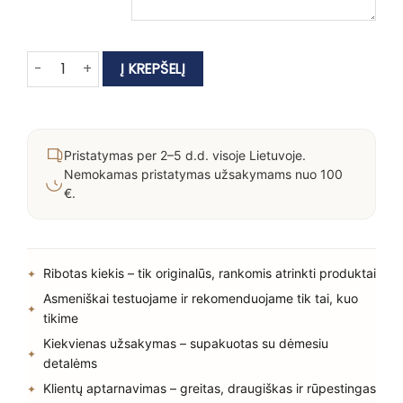
produkto kiekis: Dovanų kuponas
Į KREPŠELĮ
Pristatymas per 2–5 d.d. visoje Lietuvoje.
Nemokamas pristatymas užsakymams nuo 100
€.
Ribotas kiekis – tik originalūs, rankomis atrinkti produktai
Asmeniškai testuojame ir rekomenduojame tik tai, kuo
tikime
Kiekvienas užsakymas – supakuotas su dėmesiu
detalėms
Klientų aptarnavimas – greitas, draugiškas ir rūpestingas