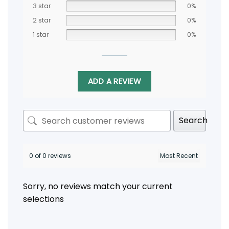
3 star
0%
2 star
0%
1 star
0%
ADD A REVIEW
Search
0 of 0 reviews
Sorry, no reviews match your current
selections