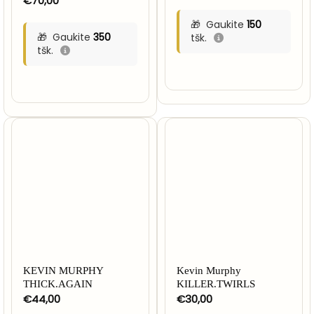
€
70,00
Gaukite
150
Gaukite
350
tšk.
tšk.
KEVIN MURPHY
Kevin Murphy
THICK.AGAIN
KILLER.TWIRLS
€
44,00
€
30,00