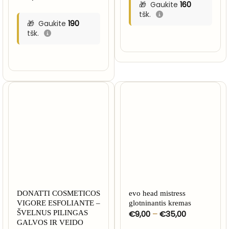
Gaukite
160
tšk.
Gaukite
190
tšk.
DONATTI COSMETICOS
evo head mistress
VIGORE ESFOLIANTE –
glotninantis kremas
Price
ŠVELNUS PILINGAS
€
9,00
–
€
35,00
range:
GALVOS IR VEIDO
€9,00