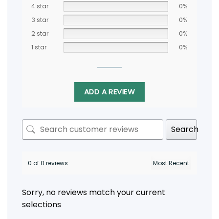
4 star
0%
3 star
0%
2 star
0%
1 star
0%
ADD A REVIEW
Search
0 of 0 reviews
Sorry, no reviews match your current
selections