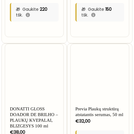
Gaukite
220
Gaukite
150
tšk.
tšk.
DONATTI GLOSS
Previa Plaukų struktūrą
DOADOR DE BRILHO –
atstatantis serumas, 50 ml
PLAUKŲ KVEPALAI,
€
32,00
BLIZGESYS 100 ml
€
38,00