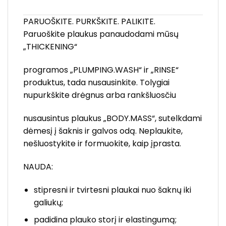
PARUOŠKITE. PURKŠKITE. PALIKITE.
Paruoškite plaukus panaudodami mūsų
„THICKENING“
programos „PLUMPING.WASH“ ir „RINSE“
produktus, tada nusausinkite. Tolygiai
nupurkškite drėgnus arba rankšluosčiu
nusausintus plaukus „BODY.MASS“, sutelkdami
dėmesį į šaknis ir galvos odą. Neplaukite,
nešluostykite ir formuokite, kaip įprasta.
NAUDA:
stipresni ir tvirtesni plaukai nuo šaknų iki
galiukų;
padidina plauko storį ir elastingumą;