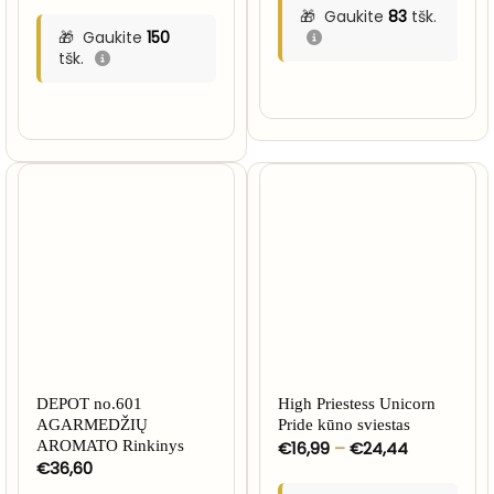
Gaukite
83
tšk.
Gaukite
150
tšk.
NETURIME
DEPOT no.601
High Priestess Unicorn
AGARMEDŽIŲ
Pride kūno sviestas
Price
AROMATO Rinkinys
€
16,99
–
€
24,44
range:
€
36,60
€16,99