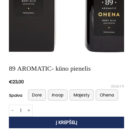
89 AROMATIC- kūno pienelis
€
23,00
IŠVALYTI
Dore
Inoop
Majesty
Ohena
Spalva
produkto kiekis: 89 AROMATIC- kūno pienelis
Į KREPŠELĮ