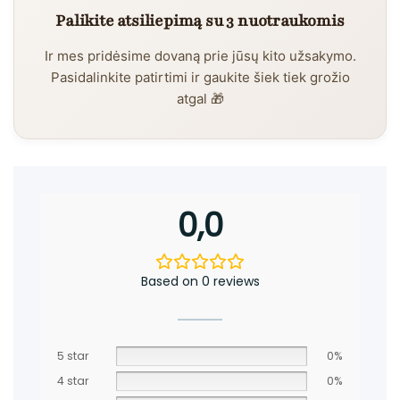
Palikite atsiliepimą su 3 nuotraukomis
Ir mes pridėsime dovaną prie jūsų kito užsakymo.
Pasidalinkite patirtimi ir gaukite šiek tiek grožio
atgal 🎁
0,0
Based on 0 reviews
5 star
0%
4 star
0%