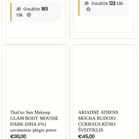
through
Gaukite
123
tšk.
€24,44
Gaukite
183
tšk.
NETURIME
That’so Sun Makeup
ARIADNE ATHENS
GLAM BODY MOUSSE
MOCHA RUDOJO
DARK (DHA 6%)
CUKRAUS KŪNO
savaiminio įdegio putos
ŠVEITIKLIS
€
30,00
€
45,00