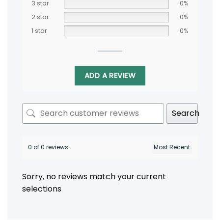
3 star
0%
2 star
0%
1 star
0%
ADD A REVIEW
Search
0 of 0 reviews
Sorry, no reviews match your current
selections