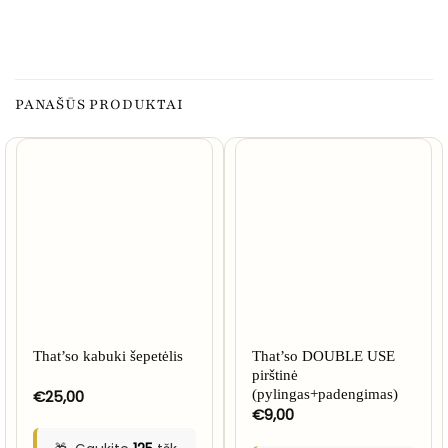
PANAŠŪS PRODUKTAI
That’so kabuki šepetėlis
That’so DOUBLE USE
pirštinė
€
25,00
(pylingas+padengimas)
€
9,00