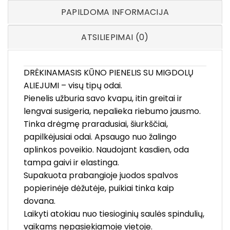
PAPILDOMA INFORMACIJA
ATSILIEPIMAI (0)
DRĖKINAMASIS KŪNO PIENELIS SU MIGDOLŲ
ALIEJUMI – visų tipų odai.
Pienelis užburia savo kvapu, itin greitai ir
lengvai susigeria, nepalieka riebumo jausmo.
Tinka drėgmę praradusiai, šiurkščiai,
papilkėjusiai odai. Apsaugo nuo žalingo
aplinkos poveikio. Naudojant kasdien, oda
tampa gaivi ir elastinga.
Supakuota prabangioje juodos spalvos
popierinėje dėžutėje, puikiai tinka kaip
dovana.
Laikyti atokiau nuo tiesioginių saulės spindulių,
vaikams nepasiekiamoje vietoje.