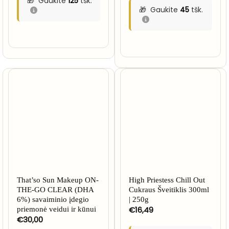
Gaukite
125
tšk.
Gaukite
45
tšk.
That’so Sun Makeup ON-
High Priestess Chill Out
THE-GO CLEAR (DHA
Cukraus Šveitiklis 300ml
6%) savaiminio įdegio
| 250g
€
16,49
priemonė veidui ir kūnui
€
30,00