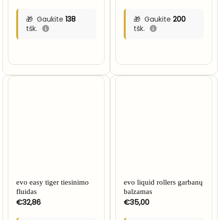
Gaukite
138
Gaukite
200
tšk.
tšk.
evo easy tiger tiesinimo
evo liquid rollers garbanų
fluidas
balzamas
€
32,86
€
35,00