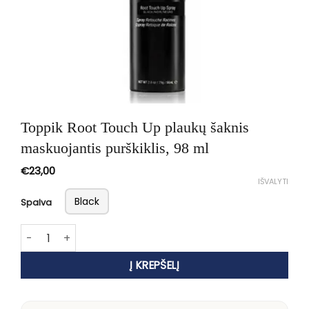
Toppik Root Touch Up plaukų šaknis
maskuojantis purškiklis, 98 ml
€
23,00
IŠVALYTI
Black
Spalva
produkto kiekis: Toppik Root Touch Up plaukų šaknis maskuo
Į KREPŠELĮ