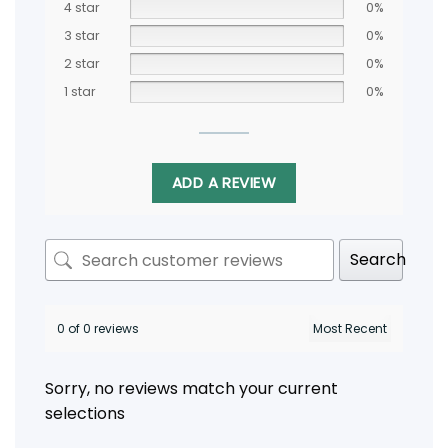
4 star
0%
3 star
0%
2 star
0%
1 star
0%
ADD A REVIEW
Search
0 of 0 reviews
Sorry, no reviews match your current
selections