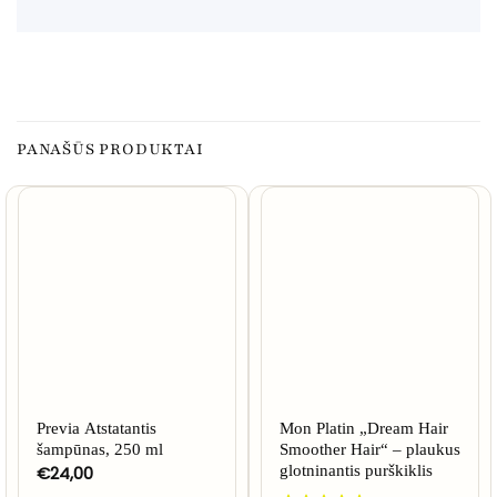
PANAŠŪS PRODUKTAI
NETURIME
Previa Atstatantis
Mon Platin „Dream Hair
šampūnas, 250 ml
Smoother Hair“ – plaukus
€
24,00
glotninantis purškiklis