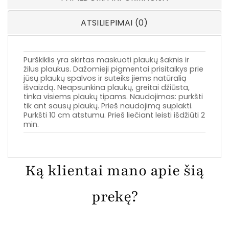
ATSILIEPIMAI (0)
Purškiklis yra skirtas maskuoti plaukų šaknis ir
žilus plaukus. Dažomieji pigmentai prisitaikys prie
jūsų plaukų spalvos ir suteiks jiems natūralią
išvaizdą. Neapsunkina plaukų, greitai džiūsta,
tinka visiems plaukų tipams. Naudojimas: purkšti
tik ant sausų plaukų. Prieš naudojimą suplakti.
Purkšti 10 cm atstumu. Prieš liečiant leisti išdžiūti 2
min.
Ką klientai mano apie šią
prekę?