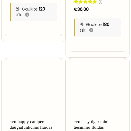
(1)
Gaukite
120
Įvertinimas:
€
36,00
5
iš 5
tšk.
Gaukite
180
tšk.
evo happy campers
evo easy tiger mini
daugiafunkcinis fluidas
tiesinimo fluidas