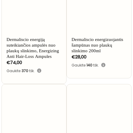
NETURIME
Dermaliscio energiją
Dermaliscio energizuojantis
suteikiančios ampulės nuo
šampūnas nuo plaukų
plaukų slinkimo, Energizing
slinkimo 200ml
€
28,00
Anti Hair-Loss Ampules
€
74,00
Gaukite
140
tšk.
Gaukite
370
tšk.