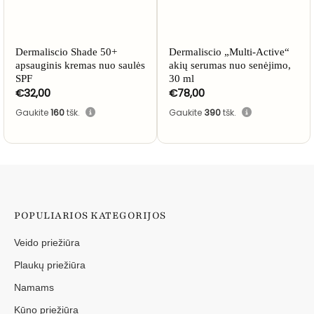
Dermaliscio Shade 50+
Dermaliscio „Multi-Active“
apsauginis kremas nuo saulės
akių serumas nuo senėjimo,
SPF
30 ml
€
32,00
€
78,00
Gaukite
160
tšk.
Gaukite
390
tšk.
POPULIARIOS KATEGORIJOS
Veido priežiūra
Plaukų priežiūra
Namams
Kūno priežiūra