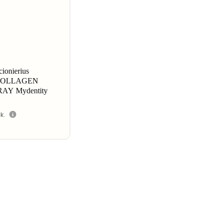
ionierius
COLLAGEN
AY Mydentity
šk.