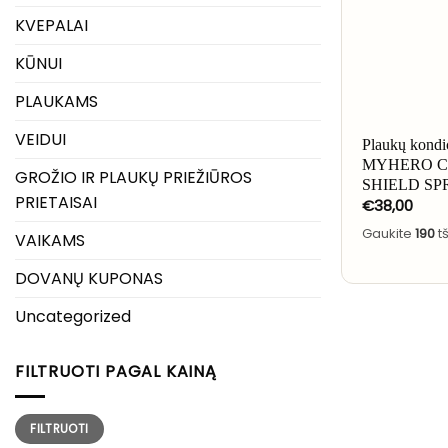
KVEPALAI
KŪNUI
PLAUKAMS
VEIDUI
Plaukų kondic
MYHERO 
GROŽIO IR PLAUKŲ PRIEŽIŪROS
SHIELD SPR
PRIETAISAI
€
38,00
Gaukite
190
t
VAIKAMS
DOVANŲ KUPONAS
Uncategorized
FILTRUOTI PAGAL KAINĄ
Min
Maks
FILTRUOTI
kaina
kaina