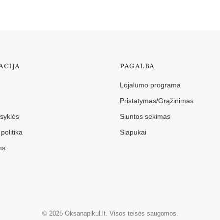
ACIJA
PAGALBA
Lojalumo programa
Pristatymas/Grąžinimas
isyklės
Siuntos sekimas
politika
Slapukai
ms
© 2025 Oksanapikul.lt. Visos teisės saugomos.