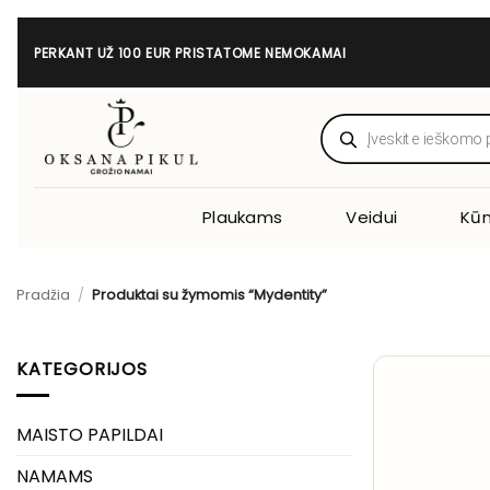
Skip
to
PERKANT UŽ 100 EUR PRISTATOME NEMOKAMAI
content
Products
search
Plaukams
Veidui
Kūn
Pradžia
/
Produktai su žymomis “Mydentity”
KATEGORIJOS
MAISTO PAPILDAI
NAMAMS