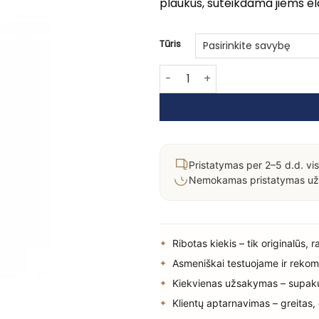
plaukus, suteikdama jiems e
Tūris
produkto kiekis: Užpildas su pr
Pristatymas per 2–5 d.d. vis
Nemokamas pristatymas už
Ribotas kiekis – tik originalūs, 
Asmeniškai testuojame ir rekom
Kiekvienas užsakymas – supak
Klientų aptarnavimas – greitas,