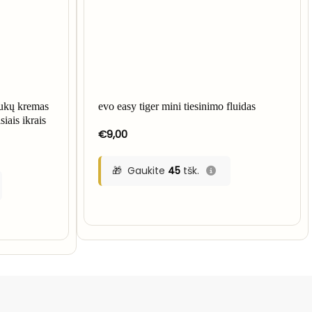
aukų kremas
evo easy tiger mini tiesinimo fluidas
iais ikrais
€
9,00
Gaukite
45
tšk.