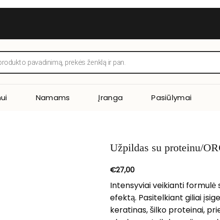
ui
Namams
Įranga
Pasiūlymai
Užpildas su proteinu/
€
27,00
Intensyviai veikianti formulė su
efektą. Pasitelkiant giliai į
keratinas, šilko proteinai, pr