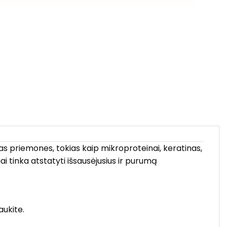
nčias priemones, tokias kaip mikroproteinai, keratinas,
ai tinka atstatyti išsausėjusius ir purumą
aukite.