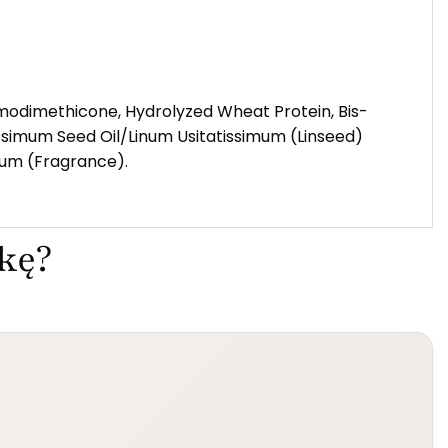
Amodimethicone, Hydrolyzed Wheat Protein, Bis-
ssimum Seed Oil/Linum Usitatissimum (Linseed)
rfum (Fragrance).
ekę?