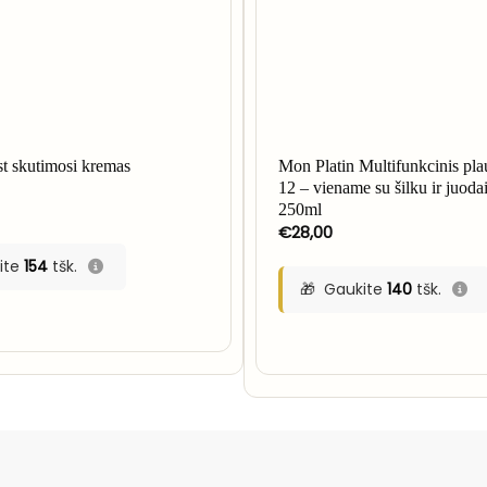
t skutimosi kremas
Mon Platin Multifunkcinis pl
12 – viename su šilku ir juodais
250ml
€
28,00
ite
154
tšk.
Gaukite
140
tšk.