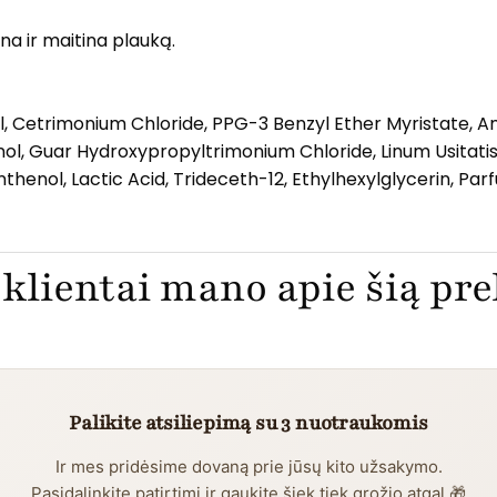
na ir maitina plauką.
l, Cetrimonium Chloride, PPG-3 Benzyl Ether Myristate, 
ol, Guar Hydroxypropyltrimonium Chloride, Linum Usitati
nthenol, Lactic Acid, Trideceth-12, Ethylhexylglycerin, Pa
klientai mano apie šią pr
Palikite atsiliepimą su 3 nuotraukomis
Ir mes pridėsime dovaną prie jūsų kito užsakymo.
Pasidalinkite patirtimi ir gaukite šiek tiek grožio atgal 🎁