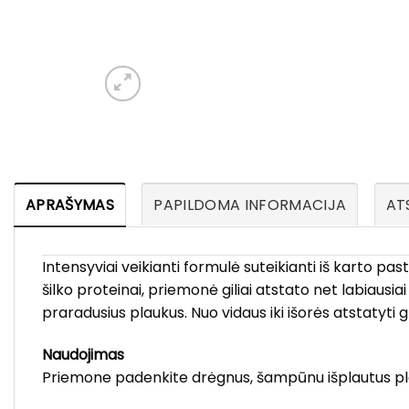
APRAŠYMAS
PAPILDOMA INFORMACIJA
ATS
Intensyviai veikianti formulė suteikianti iš karto past
šilko proteinai, priemonė giliai atstato net labiausi
praradusius plaukus. Nuo vidaus iki išorės atstatyti g
Naudojimas
Priemone padenkite drėgnus, šampūnu išplautus plauk