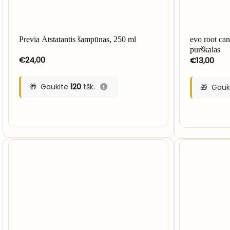
Previa Atstatantis šampūnas, 250 ml
evo root can
purškalas
€
24,00
€
13,00
Gaukite
120
tšk.
Gauk