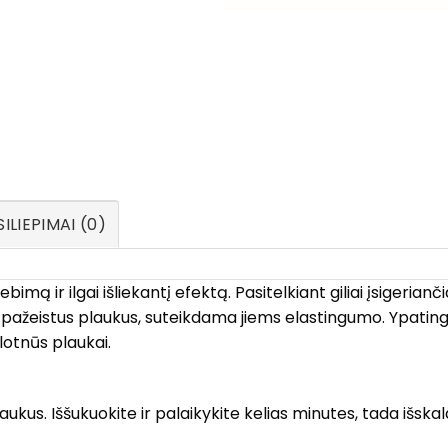
ILIEPIMAI (0)
ebimą ir ilgai išliekantį efektą. Pasitelkiant giliai įsigeria
ai pažeistus plaukus, suteikdama jiems elastingumo. Ypating
lotnūs plaukai.
us. Iššukuokite ir palaikykite kelias minutes, tada išskal