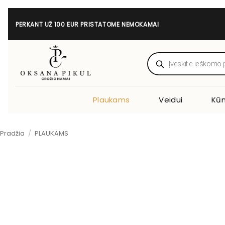
Skip
to
PERKANT UŽ 100 EUR PRISTATOME NEMOKAMAI
content
Products
search
Plaukams
Veidui
Kūn
Pradžia
/
PLAUKAMS