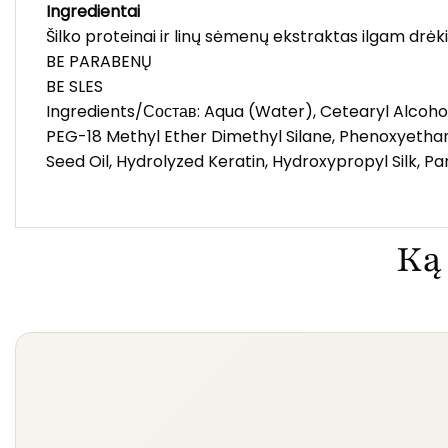
Ingredientai
Šilko proteinai ir linų sėmenų ekstraktas ilgam drėki
BE PARABENŲ
BE SLES
Ingredients/Состав: Aqua (Water), Cetearyl Alcoho
PEG-18 Methyl Ether Dimethyl Silane, Phenoxyethan
Seed Oil, Hydrolyzed Keratin, Hydroxypropyl Silk, Pa
Ką 