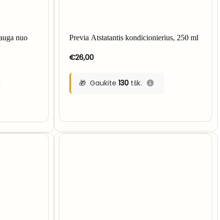
sauga nuo
Previa Atstatantis kondicionierius, 250 ml
€
26,00
Gaukite
130
tšk.