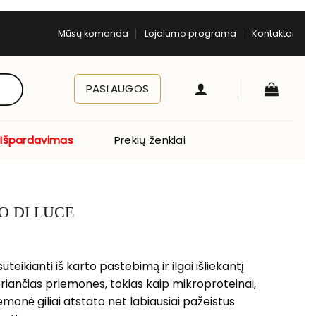
Mūsų komanda
Lojalumo programa
Kontaktai
PASLAUGOS
Išpardavimas
Prekių ženklai
ORO DI LUCE
teikianti iš karto pastebimą ir ilgai išliekantį
sigeriančias priemones, tokias kaip mikroproteinai,
iemonė giliai atstato net labiausiai pažeistus