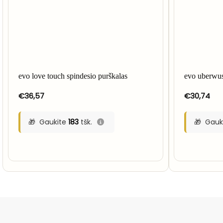
evo love touch spindesio purškalas
evo uberwus
€
36,57
€
30,74
Gaukite
183
tšk.
Gauk