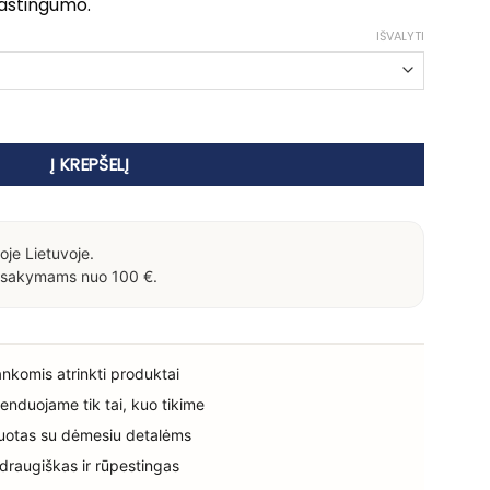
lastingumo.
IŠVALYTI
oteinu/ORO DI LUCE
Į KREPŠELĮ
oje Lietuvoje.
sakymams nuo 100 €.
rankomis atrinkti produktai
enduojame tik tai, kuo tikime
uotas su dėmesiu detalėms
 draugiškas ir rūpestingas