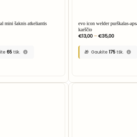
al mini šaknis atkeliantis
evo icon welder purškalas-ap
karščio
Price
€
13,00
–
€
35,00
range:
€13,00
through
ite
65
tšk.
Gaukite
175
tšk.
€35,00