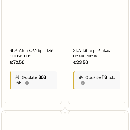
SLA Akių šešėlių paletė
SLA Lūpų pieštukas
“HOW TO”
Opera Purple
€
72,50
€
23,50
Gaukite
363
Gaukite
118
tšk.
tšk.