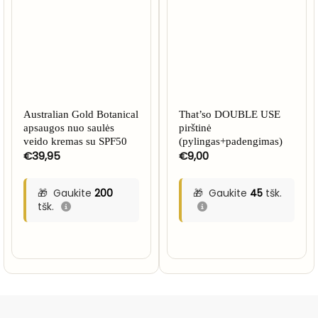
Australian Gold Botanical
That’so DOUBLE USE
apsaugos nuo saulės
pirštinė
veido kremas su SPF50
(pylingas+padengimas)
€
39,95
€
9,00
Gaukite
200
Gaukite
45
tšk.
tšk.