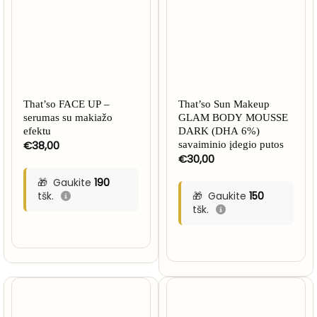
That’so FACE UP –
That’so Sun Makeup
serumas su makiažo
GLAM BODY MOUSSE
efektu
DARK (DHA 6%)
€
38,00
savaiminio įdegio putos
€
30,00
Gaukite
190
tšk.
Gaukite
150
tšk.