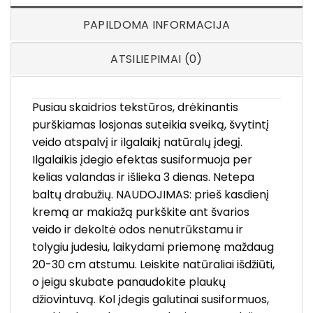
PAPILDOMA INFORMACIJA
ATSILIEPIMAI (0)
Pusiau skaidrios tekstūros, drėkinantis
purškiamas losjonas suteikia sveiką, švytintį
veido atspalvį ir ilgalaikį natūralų įdegį.
Ilgalaikis įdegio efektas susiformuoja per
kelias valandas ir išlieka 3 dienas. Netepa
baltų drabužių. NAUDOJIMAS: prieš kasdienį
kremą ar makiažą purkškite ant švarios
veido ir dekoltė odos nenutrūkstamu ir
tolygiu judesiu, laikydami priemonę maždaug
20-30 cm atstumu. Leiskite natūraliai išdžiūti,
o jeigu skubate panaudokite plaukų
džiovintuvą. Kol įdegis galutinai susiformuos,