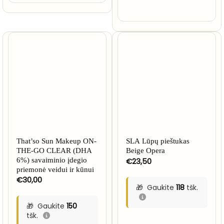
That’so Sun Makeup ON-
SLA Lūpų pieštukas
THE-GO CLEAR (DHA
Beige Opera
6%) savaiminio įdegio
€
23,50
priemonė veidui ir kūnui
€
30,00
Gaukite
118
tšk.
Gaukite
150
tšk.