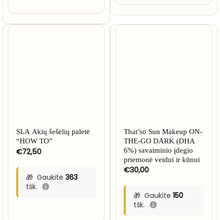
SLA Akių šešėlių paletė
That’so Sun Makeup ON-
“HOW TO”
THE-GO DARK (DHA
€
72,50
6%) savaiminio įdegio
priemonė veidui ir kūnui
€
30,00
Gaukite
363
tšk.
Gaukite
150
tšk.