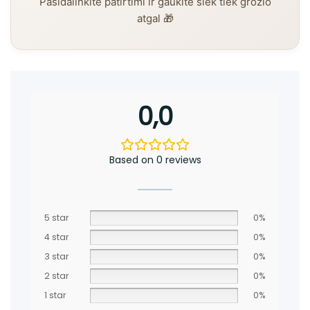
Pasidalinkite patirtimi ir gaukite šiek tiek grožio
atgal 🎁
0,0
Based on 0 reviews
5 star
0%
4 star
0%
3 star
0%
2 star
0%
1 star
0%