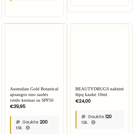
Australian Gold Botanical
BEAUTYDRUGS naktinė
apsaugos nuo saulės
lūpų kaukė 10ml
veido kremas su SPF50
€
24,00
€
39,95
Gaukite
120
Gaukite
200
tšk.
tšk.