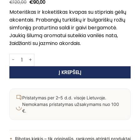
Original
Current
€
120,00
€
90,00
price
price
was:
is:
Moteriškas ir koketiškas kvapas su stipriais gėlių
€120,00.
€90,00.
akcentais. Prabangių turkiškų ir bulgariškų rožių
simfoniją praturtina saldi ir gaivi bergamotė.
Jaukią šilumą aromatui suteikia vanilės nata,
žaidžianti su jazmino akordais.
produkto kiekis: Sea & Salt "Hidden Oasis" Nišiniai Kvepalai
Į KREPŠELĮ
Pristatymas per 2–5 d.d. visoje Lietuvoje.
Nemokamas pristatymas užsakymams nuo 100
€.
Ribotas kiekis – tik originalūs, rankomis atrinkti produktai