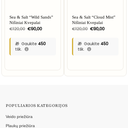
Sea & Salt “Wild Sands”
Sea & Salt “Cloud Mist”
Nišiniai Kvepalai
Nišiniai Kvepalai
Original
Current
Original
Current
€
120,00
€
90,00
€
120,00
€
90,00
price
price
price
price
was:
is:
was:
is:
€120,00.
€90,00.
€120,00.
€90,00.
Gaukite
450
Gaukite
450
tšk.
tšk.
POPULIARIOS KATEGORIJOS
Veido priežiūra
Plaukų priežiūra