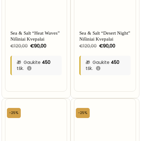
Sea & Salt “Heat Waves”
Sea & Salt “Desert Night”
Nišiniai Kvepalai
Nišiniai Kvepalai
Original
Current
Original
Current
€
120,00
€
90,00
€
120,00
€
90,00
price
price
price
price
was:
is:
was:
is:
€120,00.
€90,00.
€120,00.
€90,00.
Gaukite
450
Gaukite
450
tšk.
tšk.
-25%
-25%