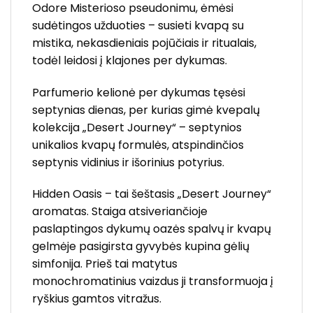
Odore Misterioso pseudonimu, ėmėsi
sudėtingos užduoties – susieti kvapą su
mistika, nekasdieniais pojūčiais ir ritualais,
todėl leidosi į klajones per dykumas.
Parfumerio kelionė per dykumas tęsėsi
septynias dienas, per kurias gimė kvepalų
kolekcija „Desert Journey“ – septynios
unikalios kvapų formulės, atspindinčios
septynis vidinius ir išorinius potyrius.
Hidden Oasis – tai šeštasis „Desert Journey“
aromatas. Staiga atsiveriančioje
paslaptingos dykumų oazės spalvų ir kvapų
gelmėje pasigirsta gyvybės kupina gėlių
simfonija. Prieš tai matytus
monochromatinius vaizdus ji transformuoja į
ryškius gamtos vitražus.