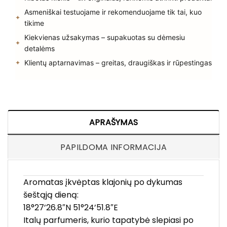
Asmeniškai testuojame ir rekomenduojame tik tai, kuo
tikime
Kiekvienas užsakymas – supakuotas su dėmesiu
detalėms
Klientų aptarnavimas – greitas, draugiškas ir rūpestingas
APRAŠYMAS
PAPILDOMA INFORMACIJA
Aromatas įkvėptas klajonių po dykumas
šeštąją dieną:
18°27’26.8″N 51°24’51.8″E
Italų parfumeris, kurio tapatybė slepiasi po