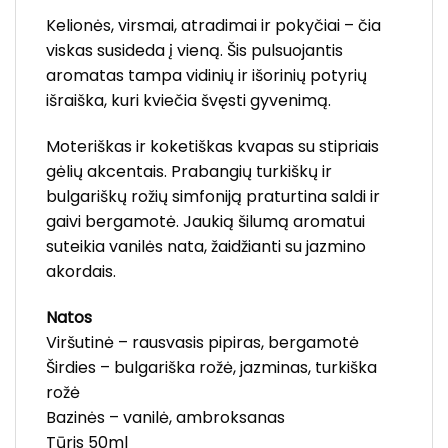
Kelionės, virsmai, atradimai ir pokyčiai – čia
viskas susideda į vieną. Šis pulsuojantis
aromatas tampa vidinių ir išorinių potyrių
išraiška, kuri kviečia švęsti gyvenimą.
Moteriškas ir koketiškas kvapas su stipriais
gėlių akcentais. Prabangių turkiškų ir
bulgariškų rožių simfoniją praturtina saldi ir
gaivi bergamotė. Jaukią šilumą aromatui
suteikia vanilės nata, žaidžianti su jazmino
akordais.
Natos
Viršutinė – rausvasis pipiras, bergamotė
Širdies – bulgariška rožė, jazminas, turkiška
rožė
Bazinės – vanilė, ambroksanas
Tūris 50ml