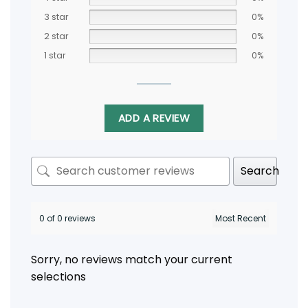
3 star
0%
2 star
0%
1 star
0%
ADD A REVIEW
Search
0 of 0 reviews
Sorry, no reviews match your current
selections