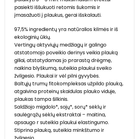
pasiekti iššukuoti retomis šukomis ir
įmasažuoti į plaukus, gerai išskalauti.
97,5% ingredientų yra natūralios kilmės ir iš
ekologinių ūkių.
Vertingų aktyviųjų medžiagų ir galingo
atstatomojo poveikio derinys veikia plauką
giliai, atstatydamas jo prarastą drėgmę,
naikina blyškumą, suteikia plaukui sveiko
žvilgesio. Plaukai ir vėl pilni gyvybės.
Baltųjų trumų fitokompleksas užpildo plauką,
atgaivina proteinų skaidulas plauko viduje,
plaukas tampa šilkinis.
Saldžiojo migdolo*, sojų*, sorų* sėklų ir
saulėgrąžų sėklų ekstraktai – maitina,
apsaugo r suteikia plaukui elastingumo.
Stiprina plauką, suteikia minkštumo ir
žvilgesio.