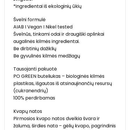
*ingredientai iš ekologinių ūkių
Švelni formulė
AIAB I Vegan I Nikel tested
Švelnūs, tinkami odai ir draugiški aplinkai
augalinės kilmės ingredientai.
Be dirbtinių dažiklių
Be gyvulinės kilmės medžiagų
Tausojanti pakuotė
PO GREEN buteliukas – biologinės kilmės
plastikas, išgautas iš atsinaujinančių resursų
(cukranendrių)
100% perdirbamas
Kvapų natos
Pirmosios kvapo natos dvelkia švara ir
žaluma, širdies nata – gėlių kvapo, pagrindinis