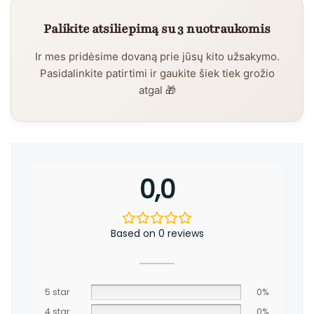
Palikite atsiliepimą su 3 nuotraukomis
Ir mes pridėsime dovaną prie jūsų kito užsakymo.
Pasidalinkite patirtimi ir gaukite šiek tiek grožio
atgal 🎁
0,0
Based on 0 reviews
5 star
0%
4 star
0%