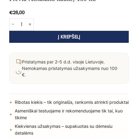
€
26,00
produkto kiekis: Previa Atstatanti kaukė, 150 ml
Į KREPŠELĮ
Pristatymas per 2–5 d.d. visoje Lietuvoje.
Nemokamas pristatymas užsakymams nuo 100
€.
Ribotas kiekis – tik originalūs, rankomis atrinkti produktai
Asmeniškai testuojame ir rekomenduojame tik tai, kuo
tikime
Kiekvienas užsakymas – supakuotas su dėmesiu
detalėms