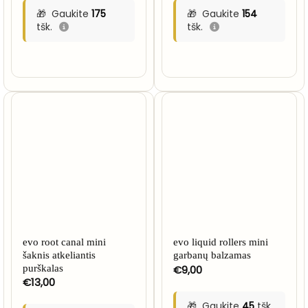
Gaukite
175
Gaukite
154
tšk.
tšk.
evo root canal mini
evo liquid rollers mini
šaknis atkeliantis
garbanų balzamas
purškalas
€
9,00
€
13,00
Gaukite
45
tšk.