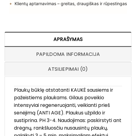
Klientų aptarnavimas – greitas, draugiškas ir rūpestingas
APRAŠYMAS
PAPILDOMA INFORMACIJA
ATSILIEPIMAI (0)
Plaukų būklę atstatanti KAUKĖ sausiems ir
pažeistiems plaukams. Gilaus poveikio
intensyviai regeneruojanti, veikianti prieš
senėjimą (ANTI AGE). Plaukus užpildo ir
sustiprina. PH 3-4. Naudojimas: paskirstyti ant
drėgnų, rankšluosčiu nusausintų plaukų,
palaikyti 3 – 5 min. maksimaliam efektui