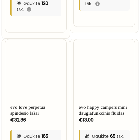
Gaukite
120
tšk.
tšk.
evo love perpetua
evo happy campers mini
spindesio lašai
daugiafunkcinis fluidas
€
32,86
€
13,00
Gaukite
165
Gaukite
65
tšk.