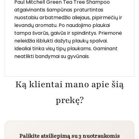
Paul Mitchell Green Tea Tree Shampoo
atgaivinantis šampūnas praturtintas
nuostabiu arbatmedžio aliejaus, pipirmėčių ir
levandų aromatu. Po naudojimo plaukai
tampa švarūs, gaivūs ir spindintys. Priemonė
neleidžia išblukti dažytų plaukų spalvai.
Idealiai tinka visų tipų plaukams. Gaminant
neatlikti bandymai su gyvūnais.
Ką klientai mano apie šią
prekę?
Palikite atsiliepimą su 3 nuotraukomis