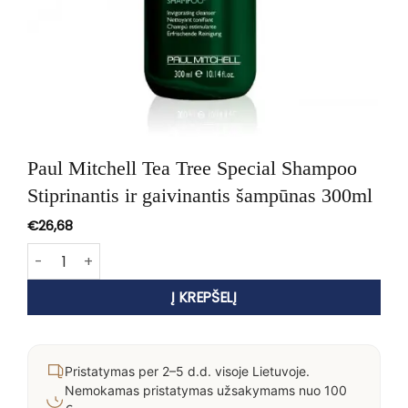
Paul Mitchell Tea Tree Special Shampoo
Stiprinantis ir gaivinantis šampūnas 300ml
€
26,68
produkto kiekis: Paul Mitchell Tea Tree Special Shampoo S
Į KREPŠELĮ
Pristatymas per 2–5 d.d. visoje Lietuvoje.
Nemokamas pristatymas užsakymams nuo 100