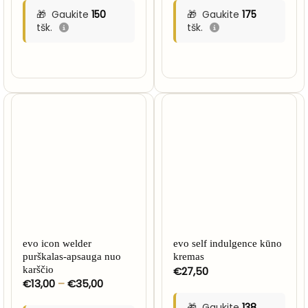
through
Gaukite
150
Gaukite
175
€35,00
tšk.
tšk.
evo icon welder
evo self indulgence kūno
purškalas-apsauga nuo
kremas
karščio
€
27,50
Price
€
13,00
–
€
35,00
range:
€13,00
Gaukite
138