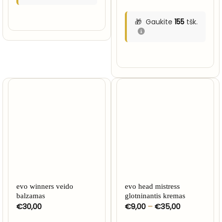
Gaukite
155
tšk.
evo winners veido
evo head mistress
balzamas
glotninantis kremas
Price
€
30,00
€
9,00
–
€
35,00
range:
€9,00