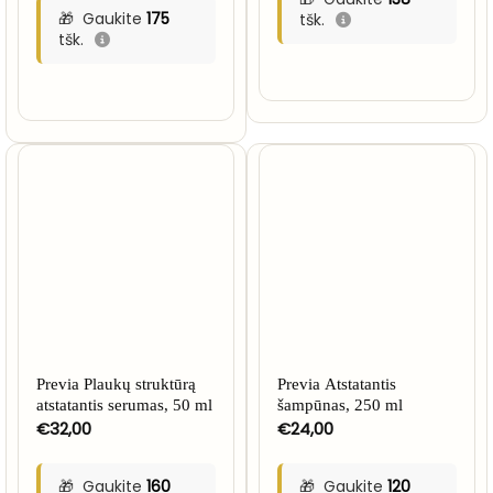
through
Gaukite
175
tšk.
€35,00
tšk.
NETURIME
Previa Plaukų struktūrą
Previa Atstatantis
atstatantis serumas, 50 ml
šampūnas, 250 ml
€
32,00
€
24,00
Gaukite
160
Gaukite
120