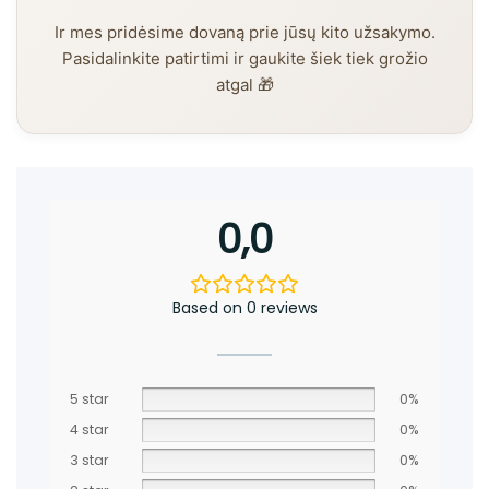
Ir mes pridėsime dovaną prie jūsų kito užsakymo.
Pasidalinkite patirtimi ir gaukite šiek tiek grožio
atgal 🎁
0,0
Based on 0 reviews
5 star
0%
4 star
0%
3 star
0%