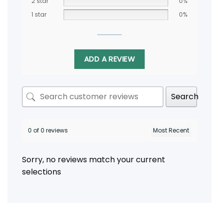
2 star
0%
1 star
0%
ADD A REVIEW
Search
0 of 0 reviews
Sorry, no reviews match your current
selections