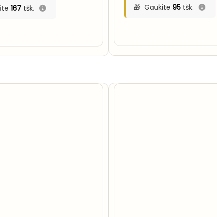
Gaukite
95
tšk.
ite
167
tšk.