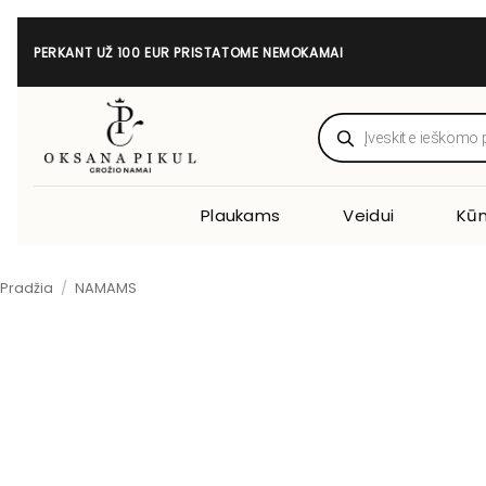
Skip
to
PERKANT UŽ 100 EUR PRISTATOME NEMOKAMAI
content
Products
search
Plaukams
Veidui
Kūn
Pradžia
/
NAMAMS