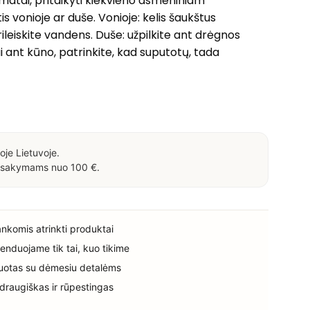
omatai, pritaikyti kiekvieno asmeniniam
s vonioje ar duše. Vonioje: kelis šaukštus
rileiskite vandens. Duše: užpilkite ant drėgnos
i ant kūno, patrinkite, kad suputotų, tada
oje Lietuvoje.
sakymams nuo 100 €.
rankomis atrinkti produktai
enduojame tik tai, kuo tikime
uotas su dėmesiu detalėms
 draugiškas ir rūpestingas