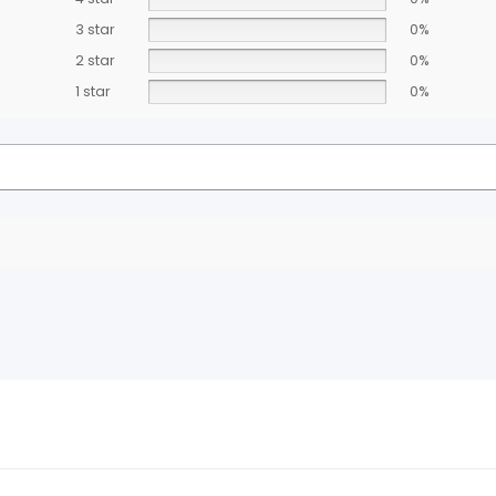
3 star
0%
2 star
0%
1 star
0%