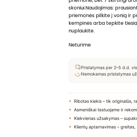
priemonė, bet 7 skirtingi ar
skoniui.Naudojimas: prausianti
priemonės pilkite į vonią ir p
kempinės arba tepkite tiesia
nuplaukite.
Neturime
Pristatymas per 2–5 d.d. vis
Nemokamas pristatymas už
Ribotas kiekis – tik originalūs, 
Asmeniškai testuojame ir rekom
Kiekvienas užsakymas – supak
Klientų aptarnavimas – greitas,