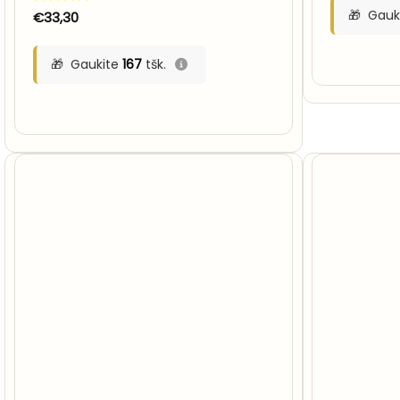
Gauk
Įvertinimas:
€
33,30
4
iš 5
Gaukite
167
tšk.