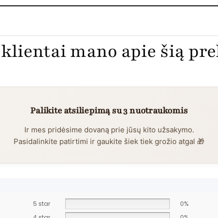
klientai mano apie šią pr
Palikite atsiliepimą su 3 nuotraukomis
Ir mes pridėsime dovaną prie jūsų kito užsakymo.
Pasidalinkite patirtimi ir gaukite šiek tiek grožio atgal 🎁
5 star
0%
4 star
0%