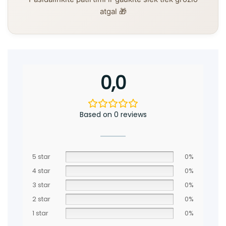
atgal 🎁
0,0
Based on 0 reviews
5 star
0%
4 star
0%
3 star
0%
2 star
0%
1 star
0%