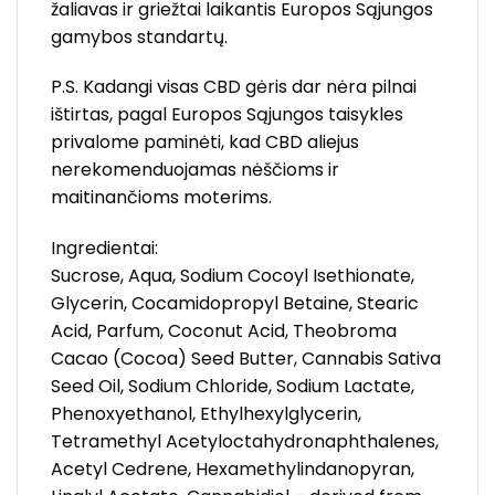
žaliavas ir griežtai laikantis Europos Sąjungos
gamybos standartų.
P.S. Kadangi visas CBD gėris dar nėra pilnai
ištirtas, pagal Europos Sąjungos taisykles
privalome paminėti, kad CBD aliejus
nerekomenduojamas nėščioms ir
maitinančioms moterims.
Ingredientai:
Sucrose, Aqua, Sodium Cocoyl Isethionate,
Glycerin, Cocamidopropyl Betaine, Stearic
Acid, Parfum, Coconut Acid, Theobroma
Cacao (Cocoa) Seed Butter, Cannabis Sativa
Seed Oil, Sodium Chloride, Sodium Lactate,
Phenoxyethanol, Ethylhexylglycerin,
Tetramethyl Acetyloctahydronaphthalenes,
Acetyl Cedrene, Hexamethylindanopyran,