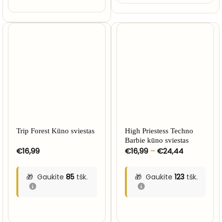
Trip Forest Kūno sviestas
High Priestess Techno
Barbie kūno sviestas
Price
€
16,99
€
16,99
–
€
24,44
range:
€16,99
through
Gaukite
85
tšk.
Gaukite
123
tšk.
€24,44