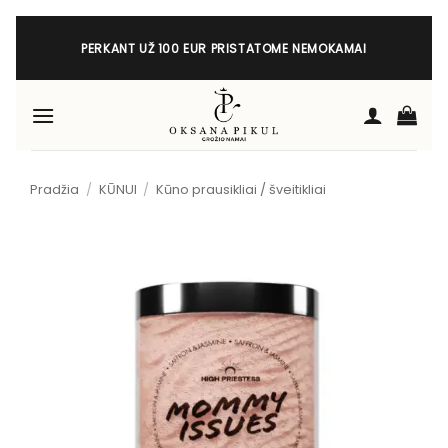
Skip
to
PERKANT UŽ 100 EUR PRISTATOME NEMOKAMAI
content
Pradžia
/
KŪNUI
/
Kūno prausikliai / šveitikliai