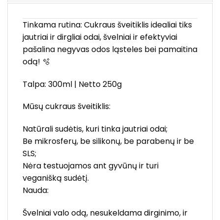
Tinkama rutina: Cukraus šveitiklis idealiai tiks
jautriai ir dirgliai odai, švelniai ir efektyviai
pašalina negyvas odos ląsteles bei pamaitina
odą! 🫧
Talpa: 300ml | Netto 250g
Mūsų cukraus šveitiklis:
Natūrali sudėtis, kuri tinka jautriai odai;
Be mikrosferų, be silikonų, be parabenų ir be
SLS;
Nėra testuojamos ant gyvūnų ir turi
veganišką sudėtį.
Nauda:
Švelniai valo odą, nesukeldama dirginimo, ir