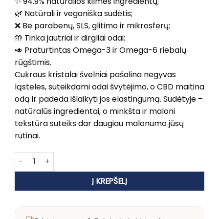
✨ 94.9% natūralios kilmės ingredientų;
🌿 Natūrali ir veganiška sudėtis;
❌ Be parabenų, SLS, glitimo ir mikrosferų;
🤲 Tinka jautriai ir dirgliai odai;
🥑 Praturtintas Omega-3 ir Omega-6 riebalų
rūgštimis.
Cukraus kristalai švelniai pašalina negyvas
ląsteles, suteikdami odai švytėjimo, o CBD maitina
odą ir padeda išlaikyti jos elastingumą. Sudėtyje –
natūralūs ingredientai, o minkšta ir maloni
tekstūra suteiks dar daugiau malonumo jūsų
rutinai.
produkto kiekis: High Priestess Mommy Issues Cukraus Švei
Į KREPŠELĮ