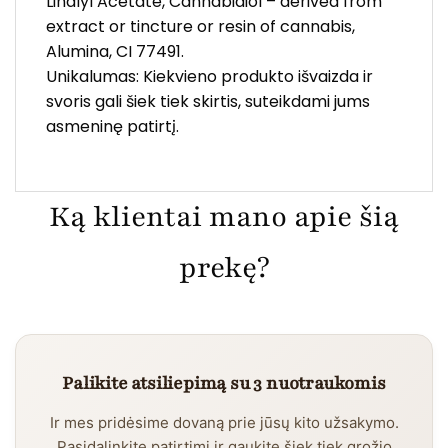
Linalyl Acetate, Cannabidiol – derived from
extract or tincture or resin of cannabis,
Alumina, CI 77491.
Unikalumas: Kiekvieno produkto išvaizda ir
svoris gali šiek tiek skirtis, suteikdami jums
asmeninę patirtį.
Ką klientai mano apie šią
prekę?
Palikite atsiliepimą su 3 nuotraukomis
Ir mes pridėsime dovaną prie jūsų kito užsakymo.
Pasidalinkite patirtimi ir gaukite šiek tiek grožio