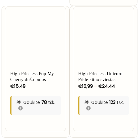
High Priestess Pop My
High Priestess Unicorn
Cherry dušo putos
Pride kūno sviestas
Price
€
15,49
€
16,99
–
€
24,44
range:
€16,99
through
Gaukite
78
tšk.
Gaukite
123
tšk.
€24,44