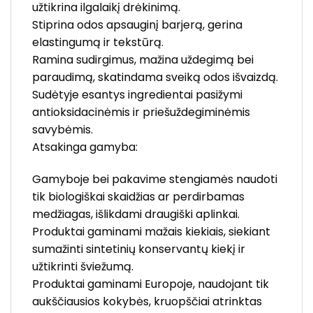
užtikrina ilgalaikį drėkinimą.
Stiprina odos apsauginį barjerą, gerina
elastingumą ir tekstūrą.
Ramina sudirgimus, mažina uždegimą bei
paraudimą, skatindama sveiką odos išvaizdą.
Sudėtyje esantys ingredientai pasižymi
antioksidacinėmis ir priešuždegiminėmis
savybėmis.
Atsakinga gamyba:
Gamyboje bei pakavime stengiamės naudoti
tik biologiškai skaidžias ar perdirbamas
medžiagas, išlikdami draugiški aplinkai.
Produktai gaminami mažais kiekiais, siekiant
sumažinti sintetinių konservantų kiekį ir
užtikrinti šviežumą.
Produktai gaminami Europoje, naudojant tik
aukščiausios kokybės, kruopščiai atrinktas