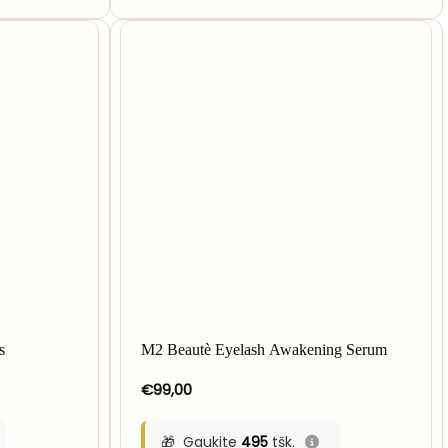
IME
s
M2 Beautè Eyelash Awakening Serum
€
99,00
Gaukite
495
tšk.