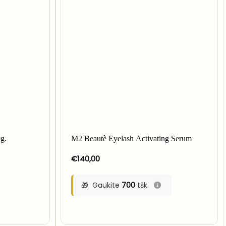
g.
M2 Beautè Eyelash Activating Serum
€
140,00
Gaukite
700
tšk.