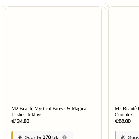
M2 Beautè Mystical Brows & Magical
M2 Beautè 
Lashes rinkinys
Complex
€
134,00
€
52,00
Gaukite
670
tšk.
Gauk