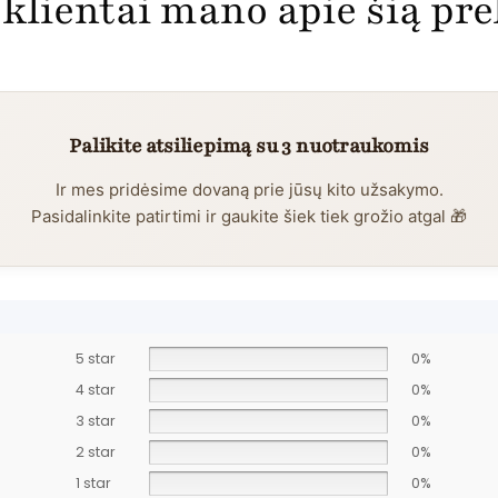
klientai mano apie šią pr
Palikite atsiliepimą su 3 nuotraukomis
Ir mes pridėsime dovaną prie jūsų kito užsakymo.
Pasidalinkite patirtimi ir gaukite šiek tiek grožio atgal 🎁
5 star
0%
4 star
0%
3 star
0%
2 star
0%
1 star
0%