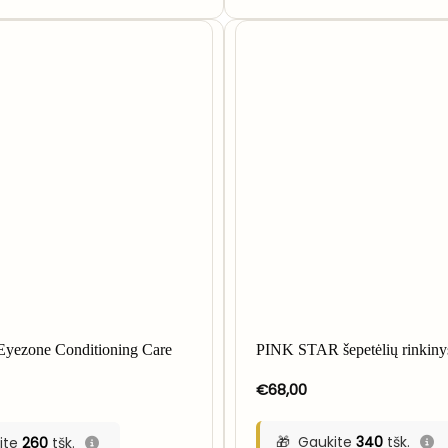
NETUR
Eyezone Conditioning Care
PINK STAR šepetėlių rinkiny
€
68,00
Gaukite
340
tšk.
ite
260
tšk.