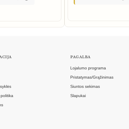
ACIJA
PAGALBA
Lojalumo programa
Pristatymas/Grąžinimas
isyklės
Siuntos sekimas
politika
Slapukai
ms