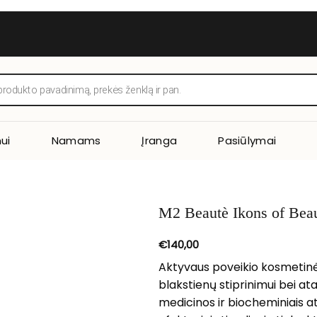
ui
Namams
Įranga
Pasiūlymai
M2 Beautè Ikons of Beau
€
140,00
Aktyvaus poveikio kosmetinė 
blakstienų stiprinimui bei at
medicinos ir biocheminiais a