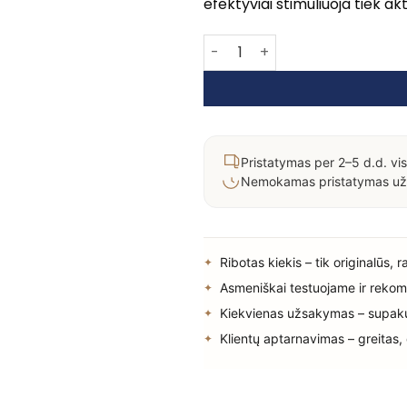
efektyviai stimuliuoja tiek ak
produkto kiekis: M2 Beautè Ikon
Pristatymas per 2–5 d.d. vis
Nemokamas pristatymas už
Ribotas kiekis – tik originalūs, 
Asmeniškai testuojame ir rekom
Kiekvienas užsakymas – supak
Klientų aptarnavimas – greitas,