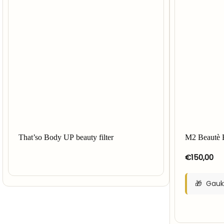
That’so Body UP beauty filter
M2 Beautè 
€
150,00
Gauk