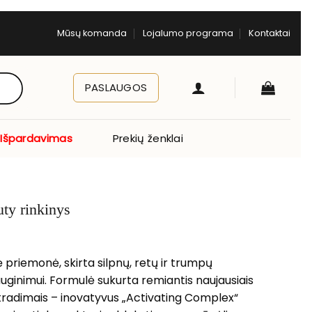
Mūsų komanda
Lojalumo programa
Kontaktai
PASLAUGOS
Išpardavimas
Prekių ženklai
ty rinkinys
priemonė, skirta silpnų, retų ir trumpų
auginimui. Formulė sukurta remiantis naujausiais
tradimais – inovatyvus „Activating Complex“