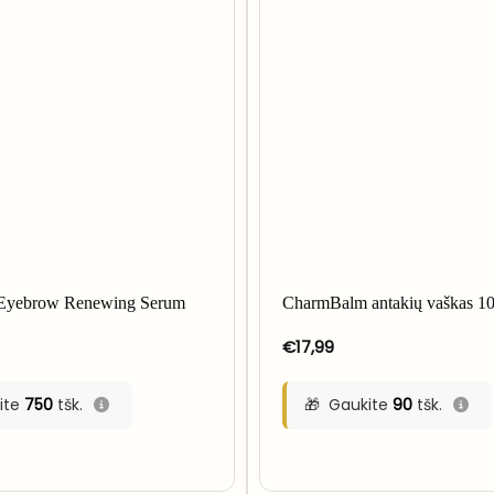
Eyebrow Renewing Serum
CharmBalm antakių vaškas 10
€
17,99
ite
750
tšk.
Gaukite
90
tšk.