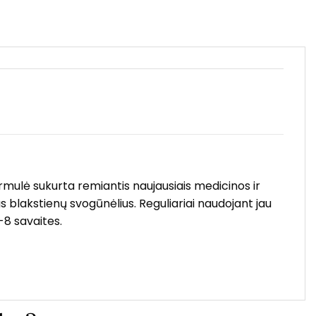
rmulė sukurta remiantis naujausiais medicinos ir
s blakstienų svogūnėlius. Reguliariai naudojant jau
-8 savaites.