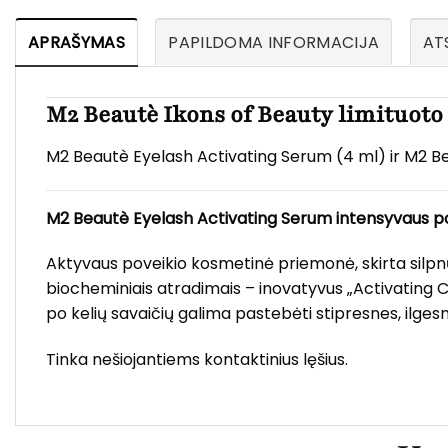
APRAŠYMAS
PAPILDOMA INFORMACIJA
ATS
M2 Beautè Ikons of Beauty limituoto
M2 Beautè Eyelash Activating Serum (4 ml) ir M2 
M2 Beautè Eyelash Activating Serum intensyvaus po
Aktyvaus poveikio kosmetinė priemonė, skirta silpnų,
biocheminiais atradimais – inovatyvus „Activating Co
po kelių savaičių galima pastebėti stipresnes, ilge
Tinka nešiojantiems kontaktinius lęšius.