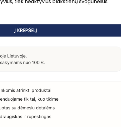
tyvius, tiek neaktyvius blakstienų svogūnėlius.
s of Beauty rinkinys
Į KREPŠELĮ
oje Lietuvoje.
sakymams nuo 100 €.
rankomis atrinkti produktai
enduojame tik tai, kuo tikime
uotas su dėmesiu detalėms
 draugiškas ir rūpestingas