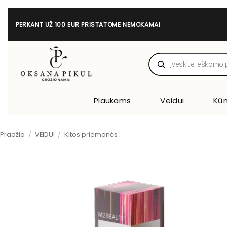
Skip
to
PERKANT UŽ 100 EUR PRISTATOME NEMOKAMAI
content
Products
search
Plaukams
Veidui
Kūn
Pradžia
/
VEIDUI
/
Kitos priemonės