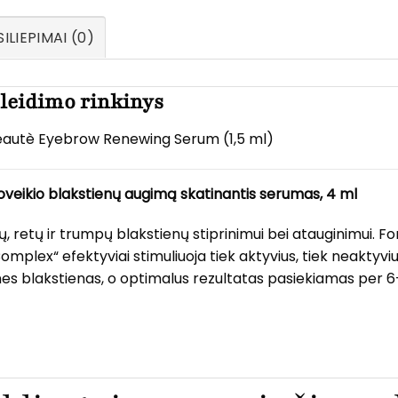
ILIEPIMAI (0)
 leidimo rinkinys
Beautè Eyebrow Renewing Serum (1,5 ml)
veikio blakstienų augimą skatinantis serumas,
4 ml
 retų ir trumpų blakstienų stiprinimui bei atauginimui. Fo
mplex“ efektyviai stimuliuoja tiek aktyvius, tiek neaktyviu
snes blakstienas, o optimalus rezultatas pasiekiamas per 6