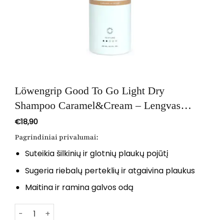
Löwengrip Good To Go Light Dry
Shampoo Caramel&Cream – Lengvas
sausas šampūnas, 250 ml
€
18,90
Pagrindiniai privalumai:
Suteikia šilkinių ir glotnių plaukų pojūtį
Sugeria riebalų perteklių ir atgaivina plaukus
Maitina ir ramina galvos odą
produkto kiekis: Löwengrip Good To Go Light Dry Sham