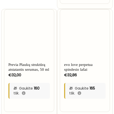
Previa Plaukų struktūrą
evo love perpetua
atstatantis serumas, 50 ml
spindesio lašai
€
32,00
€
32,86
Gaukite
160
Gaukite
165
tšk.
tšk.