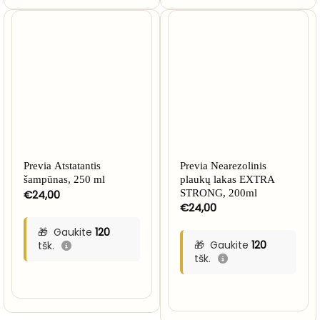
NETURIME
Previa Atstatantis
Previa Nearezolinis
šampūnas, 250 ml
plaukų lakas EXTRA
€
24,00
STRONG, 200ml
€
24,00
Gaukite
120
Gaukite
120
tšk.
tšk.