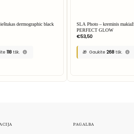
eštukas dermographic black
SLA Photo – kreminis makiaž
PERFECT GLOW
€
53,50
ite
118
tšk.
Gaukite
268
tšk.
ACIJA
PAGALBA