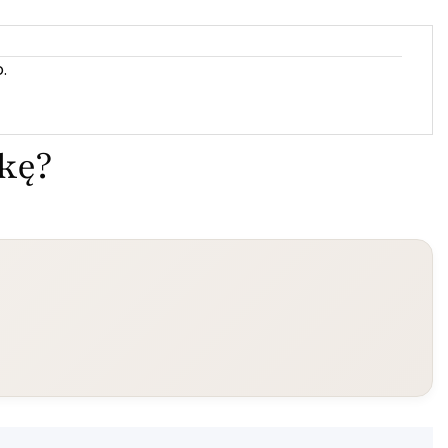
.
ekę?