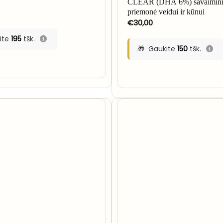
l
CLEAR (DHA 6%) savaiminio
priemonė veidui ir kūnui
€
30,00
ite
195
tšk.
Gaukite
150
tšk.