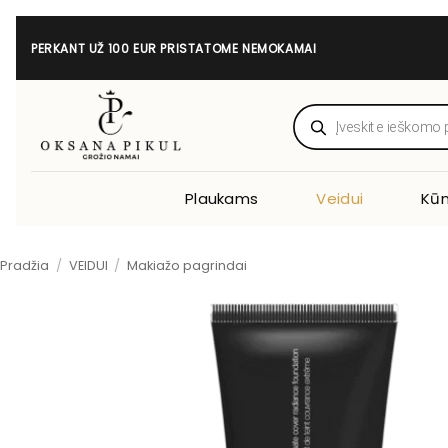
Skip
to
PERKANT UŽ 100 EUR PRISTATOME NEMOKAMAI
content
Products
search
Plaukams
Veidui
Kūn
Pradžia
/
VEIDUI
/
Makiažo pagrindai