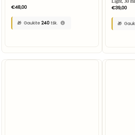
Light, 30 m
€
48,00
€
39,00
Gaukite
240
tšk.
Gauk