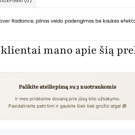
ILIEPIMAI (0)
Cover Radiance, pilnas veido padengimas be kaukės efekto
klientai mano apie šią pr
Palikite atsiliepimą su 3 nuotraukomis
Ir mes pridėsime dovaną prie jūsų kito užsakymo.
Pasidalinkite patirtimi ir gaukite šiek tiek grožio atgal 🎁