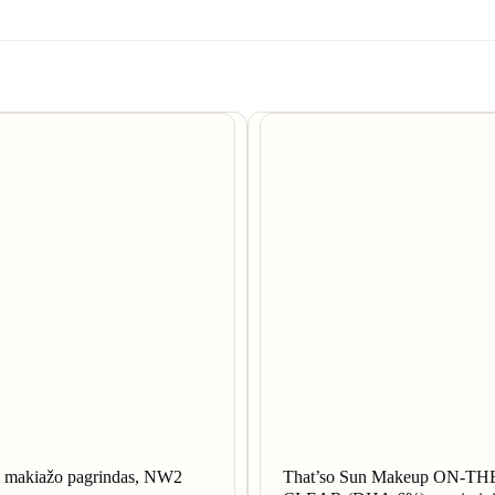
akiažo pagrindas, NW2
That’so Sun Makeup ON-T