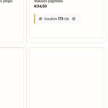
 įdegio
Makiažo pagrindas
€
34,50
Gaukite
173
tšk.