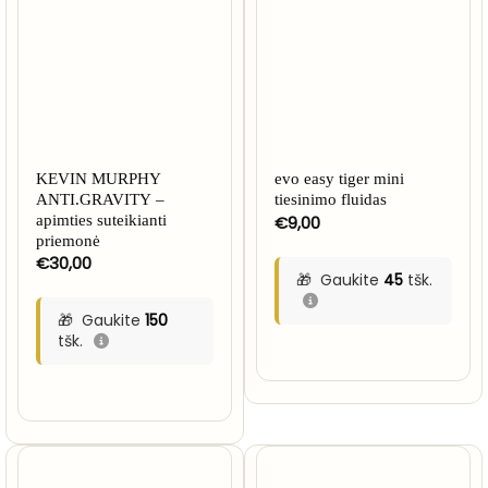
KEVIN MURPHY
evo easy tiger mini
ANTI.GRAVITY –
tiesinimo fluidas
apimties suteikianti
€
9,00
priemonė
€
30,00
Gaukite
45
tšk.
Gaukite
150
tšk.