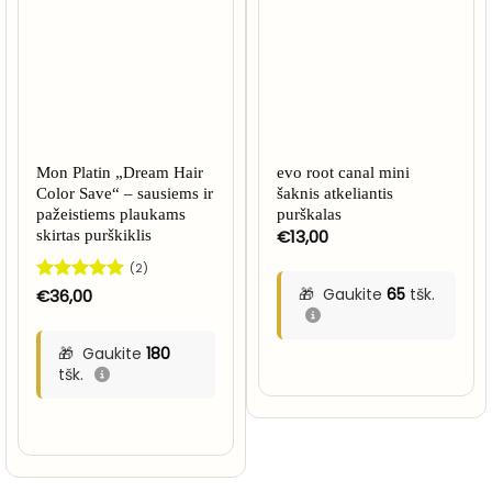
Mon Platin „Dream Hair
evo root canal mini
Color Save“ – sausiems ir
šaknis atkeliantis
pažeistiems plaukams
purškalas
€
13,00
skirtas purškiklis
(2)
Gaukite
65
tšk.
Įvertinimas:
€
36,00
5
iš 5
Gaukite
180
tšk.