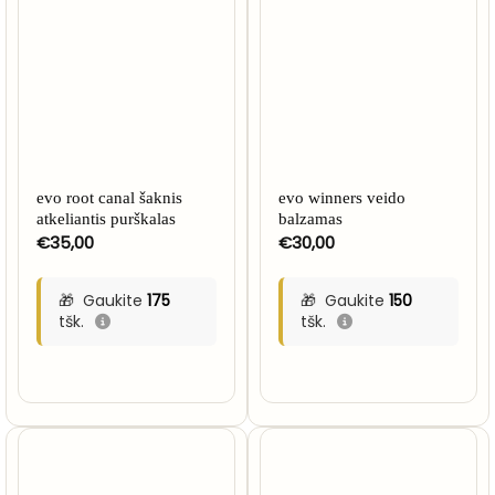
evo root canal šaknis
evo winners veido
atkeliantis purškalas
balzamas
€
35,00
€
30,00
Gaukite
175
Gaukite
150
tšk.
tšk.