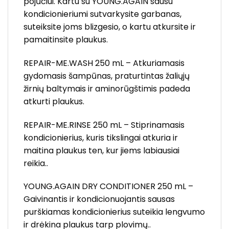
pojūčiui. Kartu su YOUNG.AGAIN sausu
kondicionieriumi sutvarkysite garbanas,
suteiksite joms blizgesio, o kartu atkursite ir
pamaitinsite plaukus.
REPAIR-ME.WASH 250 mL – Atkuriamasis
gydomasis šampūnas, praturtintas žaliųjų
žirnių baltymais ir aminorūgštimis padeda
atkurti plaukus.
REPAIR-ME.RINSE 250 mL – Stiprinamasis
kondicionierius, kuris tikslingai atkuria ir
maitina plaukus ten, kur jiems labiausiai
reikia..
YOUNG.AGAIN DRY CONDITIONER 250 mL –
Gaivinantis ir kondicionuojantis sausas
purškiamas kondicionierius suteikia lengvumo
ir drėkina plaukus tarp plovimų..