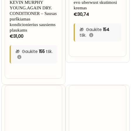
KEVIN MURPHY
evo uberwust skutimosi
YOUNG.AGAIN DRY.
kremas
CONDITIONER – Sausas
€
30,74
purškiamas
kondicionierius sausiems
Gaukite
154
plaukams
tšk.
€
31,00
Gaukite
155
tšk.