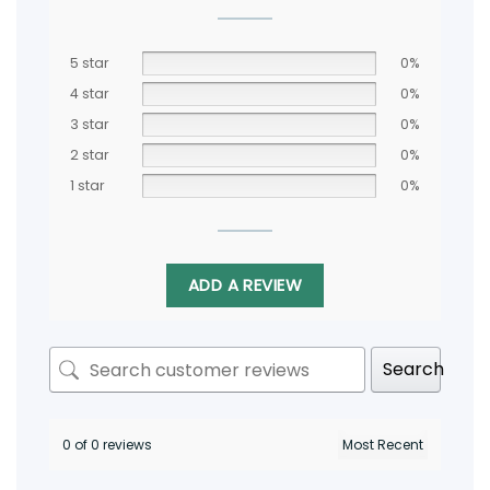
5 star
0%
4 star
0%
3 star
0%
2 star
0%
1 star
0%
ADD A REVIEW
Search
0 of 0 reviews