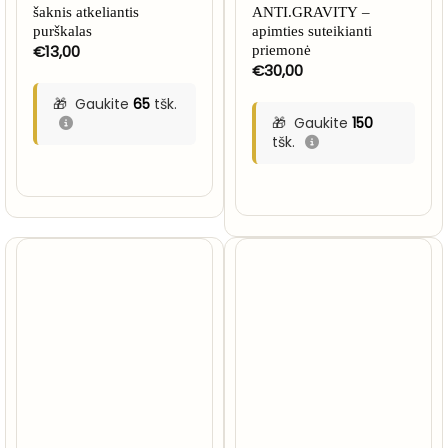
šaknis atkeliantis
ANTI.GRAVITY –
purškalas
apimties suteikianti
€
13,00
priemonė
€
30,00
Gaukite
65
tšk.
Gaukite
150
tšk.