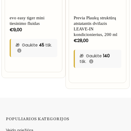
evo easy tiger mini
Previa Plaukų struktūrą
tiesinimo fluidas
atstatantis dvifazis
€
9,00
LEAVE-IN
kondicionierius, 200 ml
€
28,00
Gaukite
45
tšk.
Gaukite
140
tšk.
POPULIARIOS KATEGORIJOS
Veido priežiūra